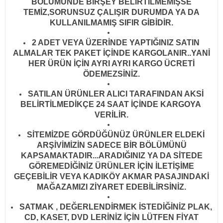
BÖLÜMÜNDE BİRŞEY BELİRTİLMEMİŞSE
TEMİZ,SORUNSUZ ÇALIŞIR DURUMDA YA DA
KULLANILMAMIŞ SIFIR GİBİDİR
.
2 ADET VEYA ÜZERİNDE YAPTIĞINIZ SATIN
ALMALAR TEK PAKET İÇİNDE KARGOLANIR..YANİ
HER ÜRÜN İÇİN AYRI AYRI KARGO ÜCRETİ
ÖDEMEZSİNİZ.
SATILAN ÜRÜNLER ALICI TARAFINDAN AKSİ
BELİRTİLMEDİKÇE 24 SAAT İÇİNDE KARGOYA
VERİLİR
.
SİTEMİZDE GÖRDÜĞÜNÜZ ÜRÜNLER ELDEKİ
ARŞİVİMİZİN SADECE BİR BÖLÜMÜNÜ
KAPSAMAKTADIR...ARADIĞINIZ YA DA SİTEDE
GÖREMEDİĞİNİZ ÜRÜNLER İÇİN İLETİŞİME
GEÇEBİLİR VEYA KADIKÖY AKMAR PASAJINDAKİ
MAĞAZAMIZI ZİYARET EDEBİLİRSİNİZ.
SATMAK , DEĞERLENDİRMEK İSTEDİĞİNİZ PLAK,
CD, KASET, DVD LERİNİZ İÇİN LÜTFEN FİYAT