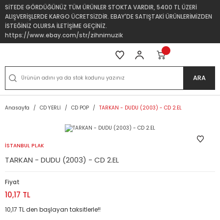
SİTEDE GÖRDÜĞÜNÜZ TÜM ÜRÜNLER STOKTA VARDIR, 5400 TL ÜZERİ
ALIŞVERİŞLERDE KARGO ÜCRETSİZDİR. EBAY'DE SATIŞTAKİ ÜRÜNLERİMİZDEN
İSTEĞİNİZ OLURSA İLETİŞİME GEÇİNİZ.
https://www.ebay.com/str/zihnimuzik
ARA
Anasayfa
CD YERLİ
CD POP
TARKAN - DUDU (2003) - CD 2.EL
İSTANBUL PLAK
TARKAN - DUDU (2003) - CD 2.EL
Fiyat
10,17 TL
10,17 TL den başlayan taksitlerle!!