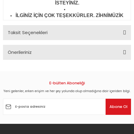
İSTEYİNİZ.
İLGİNİZ İÇİN ÇOK TEŞEKKÜRLER. ZİHNİMÜZİK
Taksit Seçenekleri
Önerileriniz
Bu ürünün fiyat bilgisi, resim, ürün açıklamalarında ve diğer
konularda yetersiz gördüğünüz noktaları öneri formunu
kullanarak tarafımıza iletebilirsiniz.
Görüş ve önerileriniz için teşekkür ederiz.
E-bülten Aboneliği
Yeni gelenler, erken erişim ve her şey yolunda olup olmadığına dair içeriden bilgi.
Ürün resmi kalitesiz, bozuk veya görüntülenemiyor.
Ürün açıklamasında eksik bilgiler bulunuyor.
Abone Ol
Ürün bilgilerinde hatalar bulunuyor.
Ürün fiyatı diğer sitelerden daha pahalı.
Bu ürüne benzer farklı alternatifler olmalı.