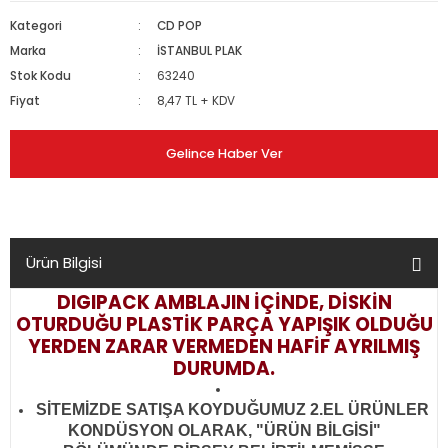
Kategori
CD POP
Marka
İSTANBUL PLAK
Stok Kodu
63240
Fiyat
8,47 TL + KDV
Gelince Haber Ver
Ürün Bilgisi
DIGIPACK AMBLAJIN İÇİNDE, DİSKİN
OTURDUĞU PLASTİK PARÇA YAPIŞIK OLDUĞU
YERDEN ZARAR VERMEDEN HAFİF AYRILMIŞ
DURUMDA.
SİTEMİZDE SATIŞA KOYDUĞUMUZ 2.EL ÜRÜNLER
KONDÜSYON OLARAK, "ÜRÜN BİLGİSİ"