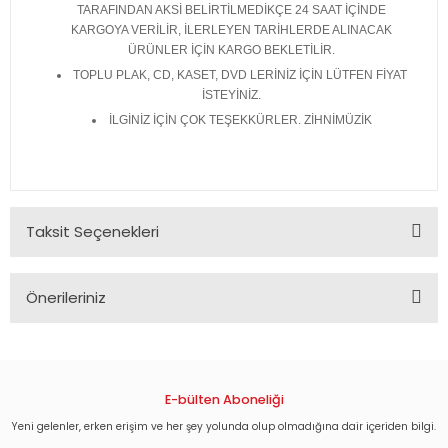
TARAFINDAN AKSİ BELİRTİLMEDİKÇE 24 SAAT İÇİNDE
KARGOYA VERİLİR, İLERLEYEN TARİHLERDE ALINACAK
ÜRÜNLER İÇİN KARGO BEKLETİLİR.
TOPLU PLAK, CD, KASET, DVD LERİNİZ İÇİN LÜTFEN FİYAT
İSTEYİNİZ.
İLGİNİZ İÇİN ÇOK TEŞEKKÜRLER. ZİHNİMÜZİK
Taksit Seçenekleri
Önerileriniz
Bu ürünün fiyat bilgisi, resim, ürün açıklamalarında ve diğer
konularda yetersiz gördüğünüz noktaları öneri formunu
kullanarak tarafımıza iletebilirsiniz.
Görüş ve önerileriniz için teşekkür ederiz.
E-bülten Aboneliği
Yeni gelenler, erken erişim ve her şey yolunda olup olmadığına dair içeriden bilgi.
Ürün resmi kalitesiz, bozuk veya görüntülenemiyor.