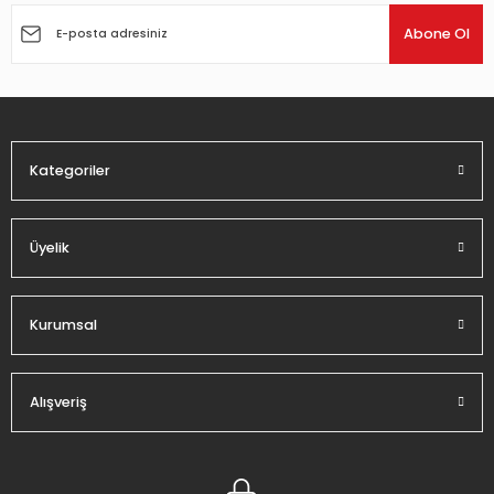
Ürün açıklamasında eksik bilgiler bulunuyor.
Abone Ol
Ürün bilgilerinde hatalar bulunuyor.
Ürün fiyatı diğer sitelerden daha pahalı.
Bu ürüne benzer farklı alternatifler olmalı.
Kategoriler
Üyelik
Gönder
Kurumsal
Alışveriş