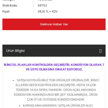
Stok Kodu
68752
Fiyat
38,14 TL + KDV
Gelince Haber Ver
Ürün Bilgisi
İKİNCİ EL PLAKLAR KONTROLDEN GEÇMİŞTİR, KONDİSYON OLARAK 7
VE ÜSTÜ OLMASINA DİKKAT EDİYORUZ.
SATIŞA KOYDUĞUMUZ TÜM ÜRÜNLER ORİJİNALDİR, İKİNCİ
ELLERİN HEPSİ KONTROLDEN GEÇMİŞTİR, HEPSİ YA ÇOK
TEMİZDİR YA DA SIFIRA YAKINDIR. ÜRÜN AÇIKLAMASINDA
KONDİSYON HAKKINDA AKSİ BİR ŞEY YAZILMAMIŞSA, ÜRÜN
ÇOK İYİ VE ÜSTÜNDE KONDİSYONDADIR.
KARGOLAMA HAKKINDA; SATILAN ÜRÜNLER ALICI