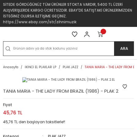
SİTEDE GÖRDÜĞÜNÜZ TÜM ÜRÜNLER STOKTA VARDIR, 5400 TL ÜZERİ
ALIŞVERİŞLERDE KARGO ÜCRETSİZDİR. EBAY'DE SATIŞTAKİ ÜRÜNLERİMİZDEN
İSTEĞİNİZ OLURSA İLETİŞİME GEÇİNİZ.
https://www.ebay.com/str/zihnimuzik
ARA
Anasayfa
İKİNCİ EL PLAKLAR LP
PLAK JAZZ
TANIA MARIA - THE LADY FROM BRA
TANIA MARIA - THE LADY FROM BRAZIL (1986) - PLAK 2.EL
Fiyat
45,76 TL
45,76 TL den başlayan taksitlerle!!
Kategori
PLAK JAZZ