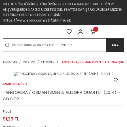
SİTEDE GÖRDÜĞÜNÜZ TÜM ÜRÜNLER STOKTA VARDIR, 5400 TL ÜZERİ
ALIŞVERİŞLERDE KARGO ÜCRETSİZDİR. EBAY'DE SATIŞTAKİ ÜRÜNLERİMİZDEN
İSTEĞİNİZ OLURSA İLETİŞİME GEÇİNİZ.
https://www.ebay.com/str/zihnimuzik
ARA
Anasayfa
CD YERLİ
CD DİĞER
TANGOPERA / OSMAN İŞMEN & ALLEGRA QUARTET
ANADOLU MÜZİK
TANGOPERA / OSMAN İŞMEN & ALLEGRA QUARTET (2014) -
CD SIFIR
Fiyat
91,26 TL