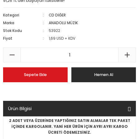
91,26 TL den başlayan taksitlerle!!
Kategori
CD DİĞER
Marka
ANADOLU MÜZİK
Stok Kodu
53922
Fiyat
1,69 USD + KDV
Sepete Ekle
Hemen Al
Ürün Bilgisi
2 ADET VEYA ÜZERİNDE YAPTIĞINIZ SATIN ALMALAR TEK PAKET
İÇİNDE KARGOLANIR. YANİ HER ÜRÜN İÇİN AYRI AYRI KARGO
ÜCRETİ ÖDEMEZSİNİZ.