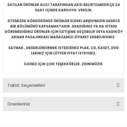
SATILAN ÜRÜNLER ALICI TARAFINDAN AKSİ BELİRTİLMEDİKÇE 24
SAAT İÇİNDE KARGOYA VERİLİR.
SİTEMİZDE GÖRDÜĞÜNÜZ ÜRÜNLER ELDEKİ ARŞİVİMİZİN SADECE
BİR BÖLÜMÜNÜ KAPSAMAKTADIR. ARADIĞINIZ YA DA SİTEDE
GÖREMEDİĞİNİZ ÜRÜNLER İÇİN İLETİŞİME GEÇEBİLİR VEYA KADIKÖY
AKMAR PASAJINDAKİ MAĞAZAMIZI ZİYARET EDEBİLİRSİNİZ.
SATMAK , DEĞERLENDİRMEK İSTEDİĞİNİZ PLAK, CD, KASET, DVD
LERİNİZ İÇİN LÜTFEN FİYAT İSTEYİNİZ.
İLGİNİZ İÇİN ÇOK TEŞEKKÜRLER. ZİHNİMÜZİK
Taksit Seçenekleri
Önerileriniz
Bu ürünün fiyat bilgisi, resim, ürün açıklamalarında ve diğer
konularda yetersiz gördüğünüz noktaları öneri formunu
kullanarak tarafımıza iletebilirsiniz.