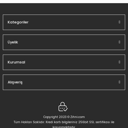
Ürün fiyatı diğer sitelerden daha pahalı.
Bu ürüne benzer farklı alternatifler olmalı.
Kategoriler
Üyelik
Gönder
Kurumsal
Alışveriş
Copyright 2023 © Zihni.com
Tüm Hakları Saklıdır. Kredi kartı bilgileriniz 256bit SSL sertifikası ile
korunmaktadır.