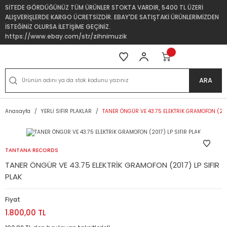
SİTEDE GÖRDÜĞÜNÜZ TÜM ÜRÜNLER STOKTA VARDIR, 5400 TL ÜZERİ
ALIŞVERİŞLERDE KARGO ÜCRETSİZDİR. EBAY'DE SATIŞTAKİ ÜRÜNLERİMİZDEN
İSTEĞİNİZ OLURSA İLETİŞİME GEÇİNİZ.
https://www.ebay.com/str/zihnimuzik
ARA
Anasayfa
YERLİ SIFIR PLAKLAR
TANER ÖNGÜR VE 43.75 ELEKTRİK GRAMOFON (2017
TANTANA RECORDS
TANER ÖNGÜR VE 43.75 ELEKTRİK GRAMOFON (2017) LP SIFIR
PLAK
Fiyat
1.800,00 TL