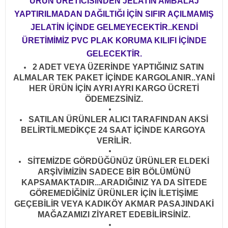
ÜRÜN ÜRETİCİSİNDEN JELATİN AMBALAJ
YAPTIRILMADAN DAĞILTIĞI İÇİN SIFIR AÇILMAMIŞ
JELATİN İÇİNDE GELMEYECEKTİR..KENDİ
ÜRETİMİMİZ PVC PLAK KORUMA KILIFI İÇİNDE
GELECEKTİR.
2 ADET VEYA ÜZERİNDE YAPTIĞINIZ SATIN
ALMALAR TEK PAKET İÇİNDE KARGOLANIR..YANİ
HER ÜRÜN İÇİN AYRI AYRI KARGO ÜCRETİ
ÖDEMEZSİNİZ.
SATILAN ÜRÜNLER ALICI TARAFINDAN AKSİ
BELİRTİLMEDİKÇE 24 SAAT İÇİNDE KARGOYA
VERİLİR.
SİTEMİZDE GÖRDÜĞÜNÜZ ÜRÜNLER ELDEKİ
ARŞİVİMİZİN SADECE BİR BÖLÜMÜNÜ
KAPSAMAKTADIR...ARADIĞINIZ YA DA SİTEDE
GÖREMEDİĞİNİZ ÜRÜNLER İÇİN İLETİŞİME
GEÇEBİLİR VEYA KADIKÖY AKMAR PASAJINDAKİ
MAĞAZAMIZI ZİYARET EDEBİLİRSİNİZ.