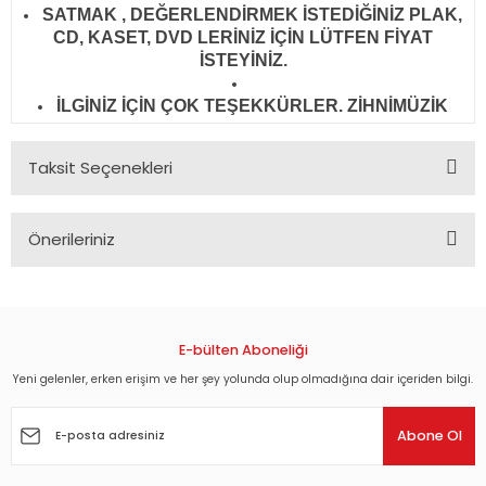
SATMAK , DEĞERLENDİRMEK İSTEDİĞİNİZ PLAK,
CD, KASET, DVD LERİNİZ İÇİN LÜTFEN FİYAT
İSTEYİNİZ.
İLGİNİZ İÇİN ÇOK TEŞEKKÜRLER. ZİHNİMÜZİK
Taksit Seçenekleri
Önerileriniz
Bu ürünün fiyat bilgisi, resim, ürün açıklamalarında ve diğer
konularda yetersiz gördüğünüz noktaları öneri formunu
kullanarak tarafımıza iletebilirsiniz.
Görüş ve önerileriniz için teşekkür ederiz.
E-bülten Aboneliği
Yeni gelenler, erken erişim ve her şey yolunda olup olmadığına dair içeriden bilgi.
Ürün resmi kalitesiz, bozuk veya görüntülenemiyor.
Ürün açıklamasında eksik bilgiler bulunuyor.
Abone Ol
Ürün bilgilerinde hatalar bulunuyor.