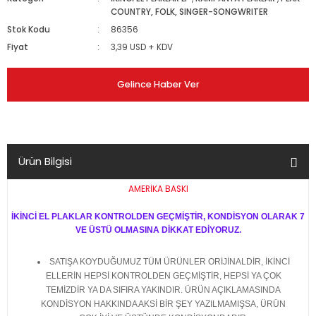
COUNTRY, FOLK, SINGER-SONGWRITER
Stok Kodu
86356
Fiyat
3,39 USD + KDV
Gelince Haber Ver
Ürün Bilgisi
AMERİKA BASKI
İKİNCİ EL PLAKLAR KONTROLDEN GEÇMİŞTİR, KONDİSYON OLARAK 7
VE ÜSTÜ OLMASINA DİKKAT EDİYORUZ.
SATIŞA KOYDUĞUMUZ TÜM ÜRÜNLER ORİJİNALDİR, İKİNCİ
ELLERİN HEPSİ KONTROLDEN GEÇMİŞTİR, HEPSİ YA ÇOK
TEMİZDİR YA DA SIFIRA YAKINDIR. ÜRÜN AÇIKLAMASINDA
KONDİSYON HAKKINDA AKSİ BİR ŞEY YAZILMAMIŞSA, ÜRÜN