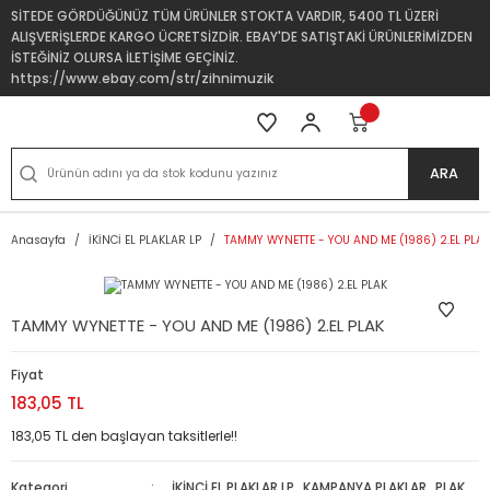
SİTEDE GÖRDÜĞÜNÜZ TÜM ÜRÜNLER STOKTA VARDIR, 5400 TL ÜZERİ
ALIŞVERİŞLERDE KARGO ÜCRETSİZDİR. EBAY'DE SATIŞTAKİ ÜRÜNLERİMİZDEN
İSTEĞİNİZ OLURSA İLETİŞİME GEÇİNİZ.
https://www.ebay.com/str/zihnimuzik
ARA
Anasayfa
İKİNCİ EL PLAKLAR LP
TAMMY WYNETTE - YOU AND ME (1986) 2.EL PLAK
TAMMY WYNETTE - YOU AND ME (1986) 2.EL PLAK
Fiyat
183,05 TL
183,05 TL den başlayan taksitlerle!!
Kategori
İKİNCİ EL PLAKLAR LP
,
KAMPANYA PLAKLAR
,
PLAK