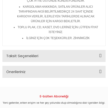
ÇOK İYİ VE ÜSTÜNDE KONDİSYONDADIR.
KARGOLAMA HAKKINDA; SATILAN ÜRÜNLER ALICI
TARAFINDAN AKSİ BELİRTİLMEDİKÇE 24 SAAT İÇİNDE
KARGOYA VERİLİR, İLERLEYEN TARİHLERDE ALINACAK
ÜRÜNLER İÇİN KARGO BEKLETİLİR.
TOPLU PLAK, CD, KASET, DVD LERİNİZ İÇİN LÜTFEN FİYAT
İSTEYİNİZ.
İLGİNİZ İÇİN ÇOK TEŞEKKÜRLER. ZİHNİMÜZİK
Taksit Seçenekleri
Önerileriniz
Bu ürünün fiyat bilgisi, resim, ürün açıklamalarında ve diğer
konularda yetersiz gördüğünüz noktaları öneri formunu
kullanarak tarafımıza iletebilirsiniz.
Görüş ve önerileriniz için teşekkür ederiz.
E-bülten Aboneliği
Yeni gelenler, erken erişim ve her şey yolunda olup olmadığına dair içeriden bilgi.
Ürün resmi kalitesiz, bozuk veya görüntülenemiyor.