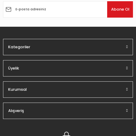
Ürün açıklamasında eksik bilgiler bulunuyor.
Abone Ol
Ürün bilgilerinde hatalar bulunuyor.
Ürün fiyatı diğer sitelerden daha pahalı.
Bu ürüne benzer farklı alternatifler olmalı.
Kategoriler
Üyelik
Gönder
Kurumsal
Alışveriş