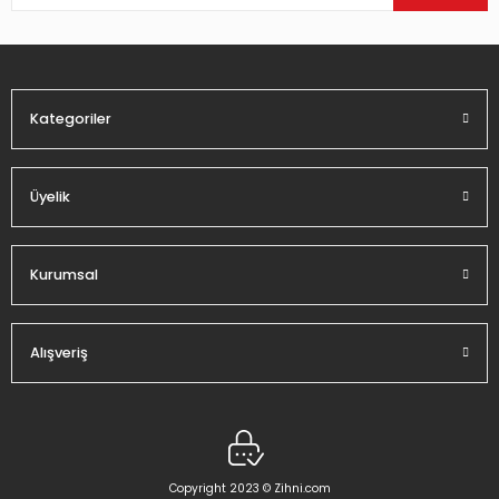
Ürün bilgilerinde hatalar bulunuyor.
Ürün fiyatı diğer sitelerden daha pahalı.
Bu ürüne benzer farklı alternatifler olmalı.
Kategoriler
Üyelik
Gönder
Kurumsal
Alışveriş
Copyright 2023 © Zihni.com