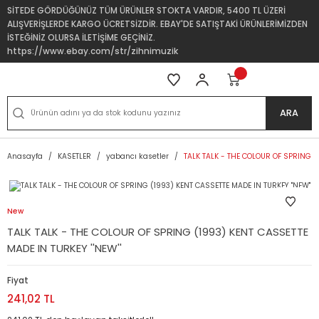
SİTEDE GÖRDÜĞÜNÜZ TÜM ÜRÜNLER STOKTA VARDIR, 5400 TL ÜZERİ
ALIŞVERİŞLERDE KARGO ÜCRETSİZDİR. EBAY'DE SATIŞTAKİ ÜRÜNLERİMİZDEN
İSTEĞİNİZ OLURSA İLETİŞİME GEÇİNİZ.
https://www.ebay.com/str/zihnimuzik
ARA
Anasayfa
KASETLER
yabancı kasetler
TALK TALK - THE COLOUR OF SPRING (1
New
TALK TALK - THE COLOUR OF SPRING (1993) KENT CASSETTE
MADE IN TURKEY ''NEW''
Fiyat
241,02 TL