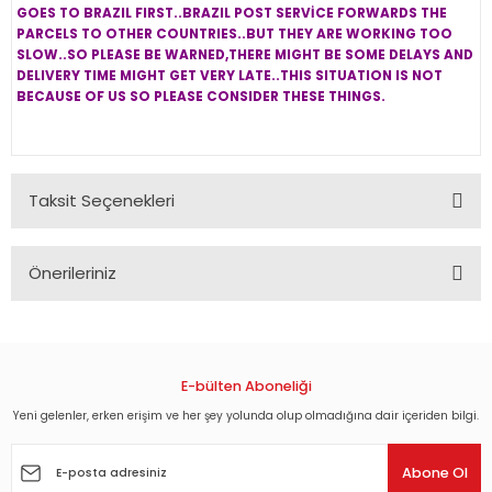
GOES TO BRAZIL FIRST..BRAZIL POST SERVİCE FORWARDS THE
PARCELS TO OTHER COUNTRIES..BUT THEY ARE WORKING TOO
SLOW..SO PLEASE BE WARNED,THERE MIGHT BE SOME DELAYS AND
DELIVERY TIME MIGHT GET VERY LATE..THIS SITUATION IS NOT
BECAUSE OF US SO PLEASE CONSIDER THESE THINGS.
Taksit Seçenekleri
Önerileriniz
Bu ürünün fiyat bilgisi, resim, ürün açıklamalarında ve diğer
konularda yetersiz gördüğünüz noktaları öneri formunu
kullanarak tarafımıza iletebilirsiniz.
Görüş ve önerileriniz için teşekkür ederiz.
E-bülten Aboneliği
Yeni gelenler, erken erişim ve her şey yolunda olup olmadığına dair içeriden bilgi.
Ürün resmi kalitesiz, bozuk veya görüntülenemiyor.
Ürün açıklamasında eksik bilgiler bulunuyor.
Abone Ol