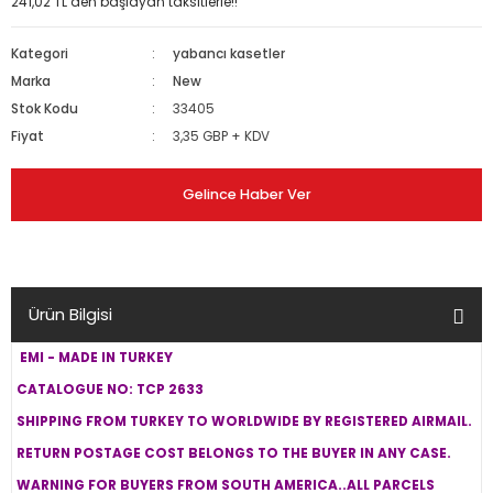
241,02 TL den başlayan taksitlerle!!
Kategori
yabancı kasetler
Marka
New
Stok Kodu
33405
Fiyat
3,35 GBP + KDV
Gelince Haber Ver
Ürün Bilgisi
EMI - MADE IN TURKEY
CATALOGUE NO: TCP 2633
SHIPPING FROM TURKEY TO WORLDWIDE BY REGISTERED AIRMAIL.
RETURN POSTAGE COST BELONGS TO THE BUYER IN ANY CASE.
WARNING FOR BUYERS FROM SOUTH AMERICA..ALL PARCELS