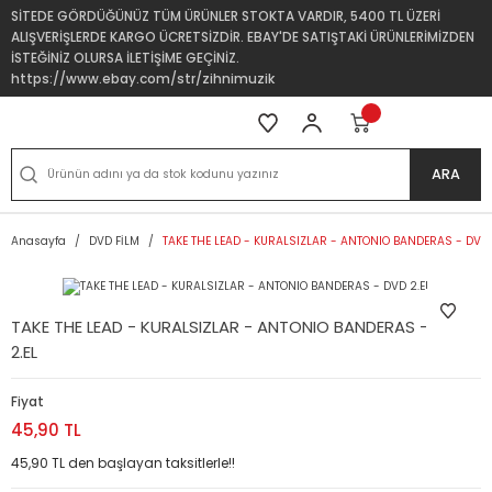
SİTEDE GÖRDÜĞÜNÜZ TÜM ÜRÜNLER STOKTA VARDIR, 5400 TL ÜZERİ
ALIŞVERİŞLERDE KARGO ÜCRETSİZDİR. EBAY'DE SATIŞTAKİ ÜRÜNLERİMİZDEN
İSTEĞİNİZ OLURSA İLETİŞİME GEÇİNİZ.
https://www.ebay.com/str/zihnimuzik
ARA
Anasayfa
DVD FİLM
TAKE THE LEAD - KURALSIZLAR - ANTONIO BANDERAS - DVD 
TAKE THE LEAD - KURALSIZLAR - ANTONIO BANDERAS - DVD
2.EL
Fiyat
45,90 TL
45,90 TL den başlayan taksitlerle!!