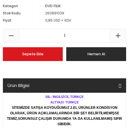
Kategori
DVD FİLM
Stok Kodu
260891039
Fiyat
0,85 USD + KDV
Sepete Ekle
Hemen Al
Ürün Bilgisi
DİL: İNGİLİZCE, TÜRKÇE
ALTYAZI: TÜRKÇE
SİTEMİZDE SATIŞA KOYDUĞUMUZ 2.EL ÜRÜNLER KONDİSYON
OLARAK, ÜRÜN AÇIKLAMALARINDA BİR ŞEY BELİRTİLMEMİŞSE
TEMİZ,SORUNSUZ ÇALIŞIR DURUMDA YA DA KULLANILMAMIŞ SIFIR
GİBİDİR.