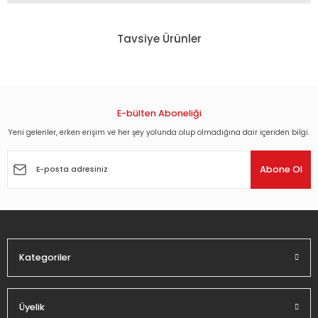
Bu ürünün fiyat bilgisi, resim, ürün açıklamalarında ve diğer
konularda yetersiz gördüğünüz noktaları öneri formunu
Tavsiye Ürünler
kullanarak tarafımıza iletebilirsiniz.
Görüş ve önerileriniz için teşekkür ederiz.
SALOME - CARLOS SAURA - DVD 2.EL
Ürün resmi kalitesiz, bozuk veya görüntülenemiyor.
Ürün açıklamasında eksik bilgiler bulunuyor.
E-bülten Aboneliği
44,82 TL
Ürün bilgilerinde hatalar bulunuyor.
Yeni gelenler, erken erişim ve her şey yolunda olup olmadığına dair içeriden bilgi.
Ürün fiyatı diğer sitelerden daha pahalı.
AŞKIN DANSI - JE NE SUIS PAS LÀ POUR ÊTRE AIMÉ - STÉPHANE BRIZÉ - DVD 2.EL
Abone Ol
Bu ürüne benzer farklı alternatifler olmalı.
44,82 TL
Kategoriler
Gönder
Üyelik