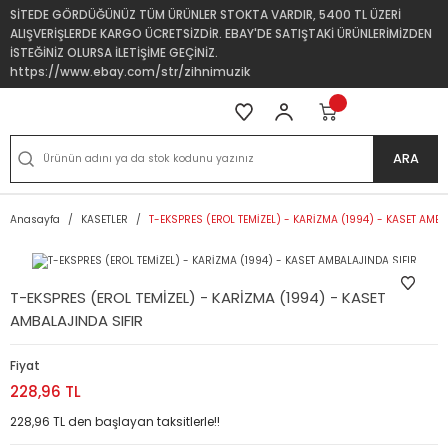
SİTEDE GÖRDÜĞÜNÜZ TÜM ÜRÜNLER STOKTA VARDIR, 5400 TL ÜZERİ
ALIŞVERİŞLERDE KARGO ÜCRETSİZDİR. EBAY'DE SATIŞTAKİ ÜRÜNLERİMİZDEN
İSTEĞİNİZ OLURSA İLETİŞİME GEÇİNİZ.
https://www.ebay.com/str/zihnimuzik
ARA
Anasayfa
KASETLER
T-EKSPRES (EROL TEMİZEL) - KARİZMA (1994) - KASET AMBA
T-EKSPRES (EROL TEMİZEL) - KARİZMA (1994) - KASET
AMBALAJINDA SIFIR
Fiyat
228,96 TL
228,96 TL den başlayan taksitlerle!!