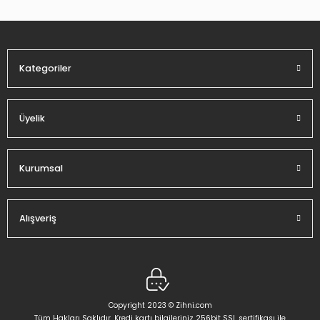
Ürün fiyatı diğer sitelerden daha pahalı.
Bu ürüne benzer farklı alternatifler olmalı.
Kategoriler
Üyelik
Gönder
Kurumsal
Alışveriş
Copyright 2023 © Zihni.com
Tüm Hakları Saklıdır. Kredi kartı bilgileriniz 256bit SSL sertifikası ile