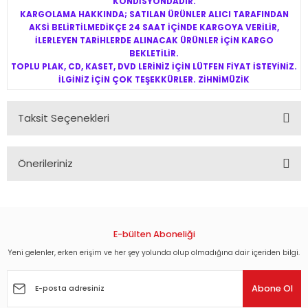
KONDİSYONDADIR.
KARGOLAMA HAKKINDA; SATILAN ÜRÜNLER ALICI TARAFINDAN
AKSİ BELİRTİLMEDİKÇE 24 SAAT İÇİNDE KARGOYA VERİLİR,
İLERLEYEN TARİHLERDE ALINACAK ÜRÜNLER İÇİN KARGO
BEKLETİLİR.
TOPLU PLAK, CD, KASET, DVD LERİNİZ İÇİN LÜTFEN FİYAT İSTEYİNİZ.
İLGİNİZ İÇİN ÇOK TEŞEKKÜRLER. ZİHNİMÜZİK
Taksit Seçenekleri
Önerileriniz
Bu ürünün fiyat bilgisi, resim, ürün açıklamalarında ve diğer
konularda yetersiz gördüğünüz noktaları öneri formunu
kullanarak tarafımıza iletebilirsiniz.
Görüş ve önerileriniz için teşekkür ederiz.
E-bülten Aboneliği
Yeni gelenler, erken erişim ve her şey yolunda olup olmadığına dair içeriden bilgi.
Ürün resmi kalitesiz, bozuk veya görüntülenemiyor.
Ürün açıklamasında eksik bilgiler bulunuyor.
Abone Ol
Ürün bilgilerinde hatalar bulunuyor.