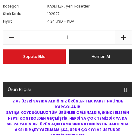
Kategori
KASETLER
,
yerli kasetler
Stok Kodu
102927
Fiyat
4,24 USD + KDV
Sepete Ekle
Hemen Al
Ürün Bilgisi
2 VE ÜZERİ SAYIDA ALDIĞINIZ ÜRÜNLER TEK PAKET HALİNDE
KARGOLANIR
SATIŞA KOYDUĞUMUZ TÜM ÜRÜNLER ORİJİNALDİR, İKİNCİ ELLERİN
HEPSİ KONTROLDEN GEÇMİŞTİR, HEPSİ YA ÇOK TEMİZDİR YA DA
SIFIRA YAKINDIR. ÜRÜN AÇIKLAMASINDA KONDİSYON HAKKINDA
AKSİ BİR ŞEY YAZILMAMIŞSA, ÜRÜN ÇOK İYİ VE ÜSTÜNDE