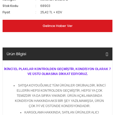
Stok Kodu
68903
Fiyat
25,42 TL + KDV
Gelince Haber Ver
Ürün Bilgisi
İKİNCİ EL PLAKLAR KONTROLDEN GEÇMİŞTİR, KONDİSYON OLARAK 7
VE ÜSTÜ OLMASINA DİKKAT EDİYORUZ.
SATIŞA KOYDUĞUMUZ TÜM ÜRÜNLER ORİJİNALDİR, İKİNCİ
ELLERİN HEPSİ KONTROLDEN GEÇMİŞTİR, HEPSİ YA ÇOK
TEMİZDİR YA DA SIFIRA YAKINDIR. ÜRÜN AÇIKLAMASINDA
KONDİSYON HAKKINDA AKSİ BİR ŞEY YAZILMAMIŞSA, ÜRÜN
ÇOK İYİ VE ÜSTÜNDE KONDİSYONDADIR.
KARGOLAMA HAKKINDA; SATILAN ÜRÜNLER ALICI