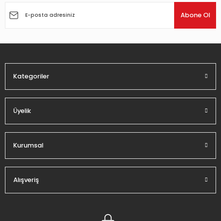
Ürün açıklamasında eksik bilgiler bulunuyor.
Abone Ol
Ürün bilgilerinde hatalar bulunuyor.
Ürün fiyatı diğer sitelerden daha pahalı.
Bu ürüne benzer farklı alternatifler olmalı.
Kategoriler
Üyelik
Gönder
Kurumsal
Alışveriş