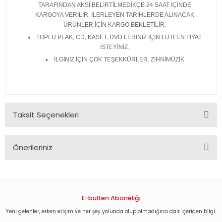
TARAFINDAN AKSİ BELİRTİLMEDİKÇE 24 SAAT İÇİNDE
KARGOYA VERİLİR, İLERLEYEN TARİHLERDE ALINACAK
ÜRÜNLER İÇİN KARGO BEKLETİLİR.
TOPLU PLAK, CD, KASET, DVD LERİNİZ İÇİN LÜTFEN FİYAT
İSTEYİNİZ.
İLGİNİZ İÇİN ÇOK TEŞEKKÜRLER. ZİHNİMÜZİK
Taksit Seçenekleri
Önerileriniz
Bu ürünün fiyat bilgisi, resim, ürün açıklamalarında ve diğer
konularda yetersiz gördüğünüz noktaları öneri formunu
kullanarak tarafımıza iletebilirsiniz.
Görüş ve önerileriniz için teşekkür ederiz.
E-bülten Aboneliği
Yeni gelenler, erken erişim ve her şey yolunda olup olmadığına dair içeriden bilgi.
Ürün resmi kalitesiz, bozuk veya görüntülenemiyor.