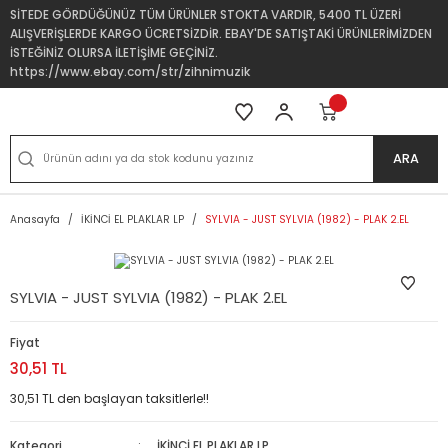
SİTEDE GÖRDÜĞÜNÜZ TÜM ÜRÜNLER STOKTA VARDIR, 5400 TL ÜZERİ
ALIŞVERİŞLERDE KARGO ÜCRETSİZDİR. EBAY'DE SATIŞTAKİ ÜRÜNLERİMİZDEN
İSTEĞİNİZ OLURSA İLETİŞİME GEÇİNİZ.
https://www.ebay.com/str/zihnimuzik
ARA
Anasayfa
İKİNCİ EL PLAKLAR LP
SYLVIA - JUST SYLVIA (1982) - PLAK 2.EL
SYLVIA - JUST SYLVIA (1982) - PLAK 2.EL
Fiyat
30,51 TL
30,51 TL den başlayan taksitlerle!!
Kategori
İKİNCİ EL PLAKLAR LP