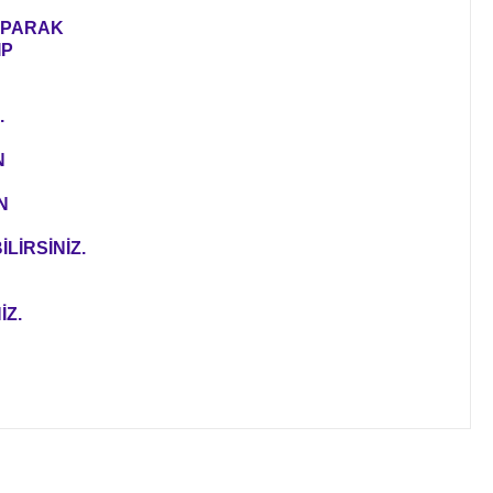
YAPARAK
IP
.
N
N
LİRSİNİZ.
İZ.
ıza iletebilirsiniz.