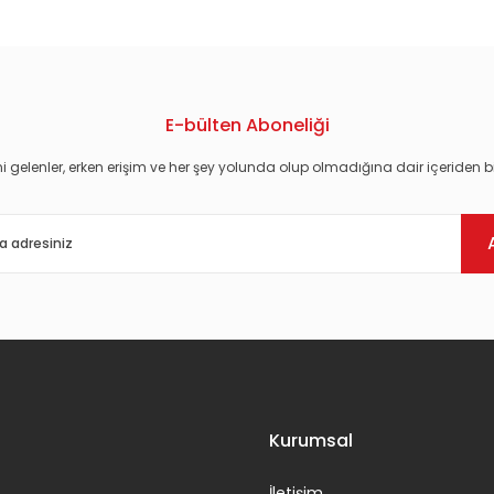
E-bülten Aboneliği
i gelenler, erken erişim ve her şey yolunda olup olmadığına dair içeriden bi
Gönder
Kurumsal
İletişim