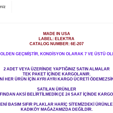
niz
MADE IN USA
LABEL: ELEKTRA
CATALOG NUMBER: 6E-207
ROLDEN GEÇMİŞTİR, KONDİSYON OLARAK 7 VE ÜSTÜ OL
2 ADET VEYA ÜZERİNDE YAPTIĞINIZ SATIN ALMALAR
TEK PAKET İÇİNDE KARGOLANIR.
Nİ HER ÜRÜN İÇİN AYRI AYRI KARGO ÜCRETİ ÖDEMEZSİN
SATILAN ÜRÜNLER
FINDAN AKSİ BELİRTİLMEDİKÇE 24 SAAT İÇİNDE KARGO
ENİ BASIM SIFIR PLAKLAR HARİÇ SİTEMİZDEKİ ÜRÜNL
KADIKÖY MAĞAZAMIZDA DEĞİLDİR.