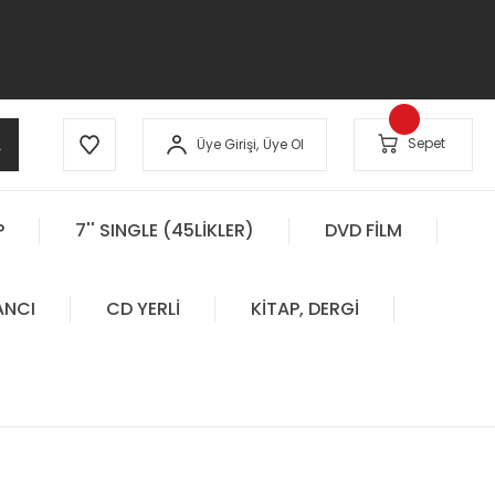
A
Sepet
Üye Girişi,
Üye Ol
P
7'' SINGLE (45LİKLER)
DVD FİLM
ANCI
CD YERLİ
KİTAP, DERGİ