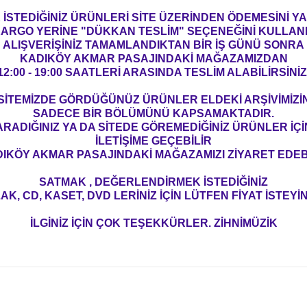
İSTEDİĞİNİZ ÜRÜNLERİ SİTE ÜZERİNDEN ÖDEMESİNİ 
ARGO YERİNE "DÜKKAN TESLİM" SEÇENEĞİNİ KULLAN
ALIŞVERİŞİNİZ TAMAMLANDIKTAN BİR İŞ GÜNÜ SONRA
KADIKÖY AKMAR PASAJINDAKİ MAĞAZAMIZDAN
12:00 - 19:00 SAATLERİ ARASINDA TESLİM ALABİLİRSİNİZ
SİTEMİZDE GÖRDÜĞÜNÜZ ÜRÜNLER ELDEKİ ARŞİVİMİZİ
SADECE BİR BÖLÜMÜNÜ KAPSAMAKTADIR.
ARADIĞINIZ YA DA SİTEDE GÖREMEDİĞİNİZ ÜRÜNLER İÇİ
İLETİŞİME GEÇEBİLİR
IKÖY AKMAR PASAJINDAKİ MAĞAZAMIZI ZİYARET EDEBİ
SATMAK , DEĞERLENDİRMEK İSTEDİĞİNİZ
AK, CD, KASET, DVD LERİNİZ İÇİN LÜTFEN FİYAT İSTEYİN
İLGİNİZ İÇİN ÇOK TEŞEKKÜRLER. ZİHNİMÜZİK
konularda yetersiz gördüğünüz noktaları öneri formunu kullanarak tarafım