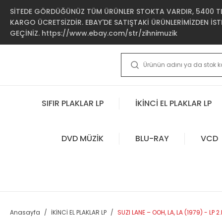
SİTEDE GÖRDÜĞÜNÜZ TÜM ÜRÜNLER STOKTA VARDIR, 5400 TL 
KARGO ÜCRETSİZDİR. EBAY'DE SATIŞTAKİ ÜRÜNLERİMİZDEN İSTE
GEÇİNİZ. https://www.ebay.com/str/zihnimuzik
SIFIR PLAKLAR LP
İKİNCİ EL PLAKLAR LP
DVD MÜZİK
BLU-RAY
VCD
Anasayfa
İKİNCİ EL PLAKLAR LP
SUZI LANE – OOH, LA, LA (1979) - LP 2.