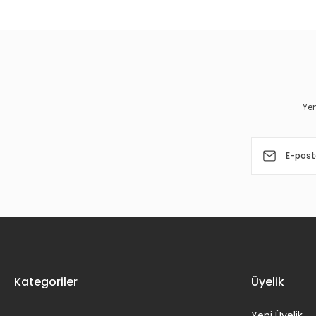
Görüş ve önerileriniz için teşekkür ederiz.
Ürün resmi kalitesiz, bozuk veya görüntülenemiyor.
Ürün açıklamasında eksik bilgiler bulunuyor.
Ürün bilgilerinde hatalar bulunuyor.
Yen
Ürün fiyatı diğer sitelerden daha pahalı.
Bu ürüne benzer farklı alternatifler olmalı.
Kategoriler
Üyelik
Yeni Üyelik