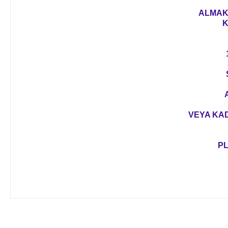
ALMAK 
K
VEYA KAD
PL
Bu ürünün fiyat bilgisi, resim, ürün açıklamalarında ve diğer 