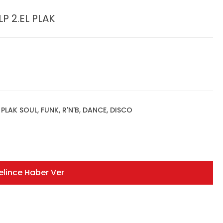
LP 2.EL PLAK
,
PLAK SOUL, FUNK, R'N'B, DANCE, DISCO
elince Haber Ver