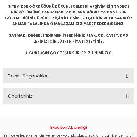
SİTEMİZDE GÖRDÜĞÜNÜZ ÜRÜNLER ELDEKİ ARŞİVİMİZİN SADECE
BİR BÖLÜMÜNÜ KAPSAMAKTADIR. ARADIĞINIZ YA DA SİTEDE
GÖREMEDİĞİNİZ ÜRÜNLER İÇİN İLETİŞİME GEÇEBİLİR VEYA KADIKÖY
AKMAR PASAJINDAKİ MAĞAZAMIZI ZİYARET EDEBİLİRSİNİZ.
SATMAK , DEĞERLENDİRMEK İSTEDİĞİNİZ PLAK, CD, KASET, DVD
LERİNİZ İÇİN LÜTFEN FİYAT İSTEYİNİZ.
İLGİNİZ İÇİN ÇOK TEŞEKKÜRLER. ZİHNİMÜZİK
Taksit Seçenekleri
Önerileriniz
Bu ürünün fiyat bilgisi, resim, ürün açıklamalarında ve diğer
konularda yetersiz gördüğünüz noktaları öneri formunu
kullanarak tarafımıza iletebilirsiniz.
Görüş ve önerileriniz için teşekkür ederiz.
E-bülten Aboneliği
Yeni gelenler, erken erişim ve her şey yolunda olup olmadığına dair içeriden bilgi.