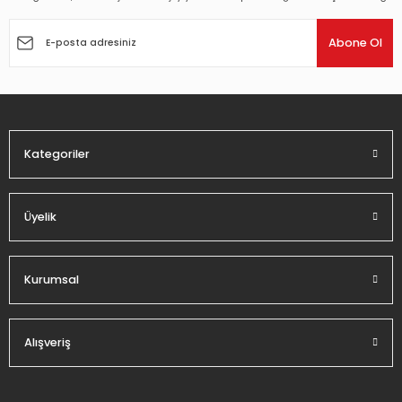
Ürün resmi kalitesiz, bozuk veya görüntülenemiyor.
Ürün açıklamasında eksik bilgiler bulunuyor.
Abone Ol
Ürün bilgilerinde hatalar bulunuyor.
Ürün fiyatı diğer sitelerden daha pahalı.
Bu ürüne benzer farklı alternatifler olmalı.
Kategoriler
Üyelik
Gönder
Kurumsal
Alışveriş