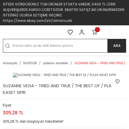
SİTEDE GÖRDÜĞÜNÜZ TÜM ÜRÜNLER STOKTA VARDIR, 5400 TL ÜZERİ
ALIŞVERİŞLERDE KARGO ÜCRETSİZDİR. EBAY'DE SATIŞTAKİ ÜRÜNLERİMİZDEN
İSTEĞİNİZ OLURSA İLETİŞİME GEÇİNİZ.
https://www.ebay.com/str/zihnimuzik
ARA
Anasayfa
KASETLER
yabancı kasetler
SUZANNE VEGA - TRIED AND TRUE / THE
SUZANNE VEGA - TRIED AND TRUE / THE BEST OF / PLAZA
KASET SIFIR
Fiyat
305,28 TL
305,28 TL den başlayan taksitlerle!!