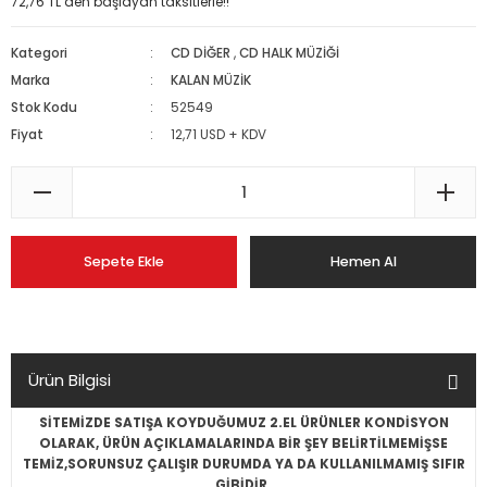
72,76 TL den başlayan taksitlerle!!
Kategori
CD DİĞER
,
CD HALK MÜZİĞİ
Marka
KALAN MÜZİK
Stok Kodu
52549
Fiyat
12,71 USD + KDV
Sepete Ekle
Hemen Al
Ürün Bilgisi
SİTEMİZDE SATIŞA KOYDUĞUMUZ 2.EL ÜRÜNLER KONDİSYON
OLARAK, ÜRÜN AÇIKLAMALARINDA BİR ŞEY BELİRTİLMEMİŞSE
TEMİZ,SORUNSUZ ÇALIŞIR DURUMDA YA DA KULLANILMAMIŞ SIFIR
GİBİDİR.