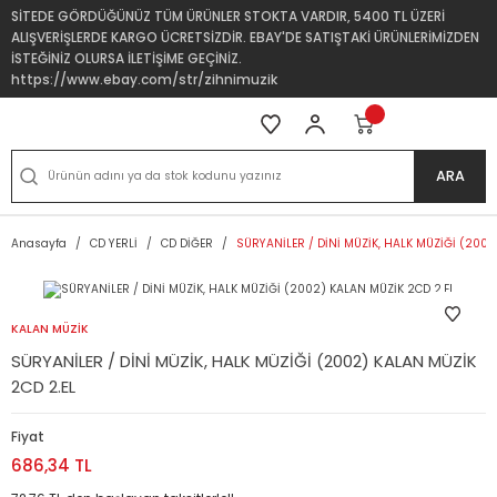
SİTEDE GÖRDÜĞÜNÜZ TÜM ÜRÜNLER STOKTA VARDIR, 5400 TL ÜZERİ
ALIŞVERİŞLERDE KARGO ÜCRETSİZDİR. EBAY'DE SATIŞTAKİ ÜRÜNLERİMİZDEN
İSTEĞİNİZ OLURSA İLETİŞİME GEÇİNİZ.
https://www.ebay.com/str/zihnimuzik
ARA
Anasayfa
CD YERLİ
CD DİĞER
SÜRYANİLER / DİNİ MÜZİK, HALK MÜZİĞİ (2002
KALAN MÜZİK
SÜRYANİLER / DİNİ MÜZİK, HALK MÜZİĞİ (2002) KALAN MÜZİK
2CD 2.EL
Fiyat
686,34 TL