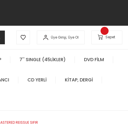
A
Sepet
Üye Girişi,
Üye Ol
P
7'' SINGLE (45LİKLER)
DVD FİLM
ANCI
CD YERLİ
KİTAP, DERGİ
STERED REISSUE SIFIR