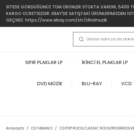
SİTEDE GÖRDÜĞÜNÜZ TÜM ÜRÜNLER STOKTA VARDIR, 5400 TL 
KARGO ÜCRETSİZDİR. EBAY'DE SATIŞTAKİ ÜRÜNLERİMİZDEN İSTE
GEÇİNİZ. https://www.ebay.com/str/zihnimuzik
SIFIR PLAKLAR LP
İKİNCİ EL PLAKLAR LP
DVD MÜZİK
BLU-RAY
VCD
Anasayfa
CD YABANCI
CD POP ROCK,CLASSIC ROCK,PROGRESSIV