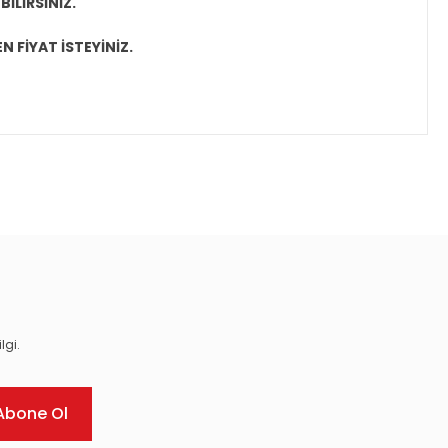
İLİRSİNİZ.
N FİYAT İSTEYİNİZ.
ıza iletebilirsiniz.
lgi.
Abone Ol