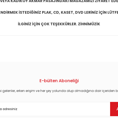
 VEYA KADIKÖY AKMAR PASAJINDAKİ MAĞAZAMIZI ZİYARET EDEB
DİRMEK İSTEDİĞİNİZ PLAK, CD, KASET, DVD LERİNİZ İÇİN LÜTFE
İLGİNİZ İÇİN ÇOK TEŞEKKÜRLER. ZİHNİMÜZİK
konularda yetersiz gördüğünüz noktaları öneri formunu kullanarak tarafım
E-bülten Aboneliği
i gelenler, erken erişim ve her şey yolunda olup olmadığına dair içeriden bi