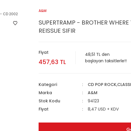
A&M
SUPERTRAMP - BROTHER WHERE 
REISSUE SIFIR
Fiyat
48,51 TL den
457,63 TL
başlayan taksitlerle!!
Kategori
CD POP ROCK,CLASS
Marka
A&M
Stok Kodu
94123
Fiyat
8,47 USD + KDV
G