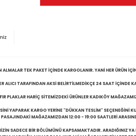
niz
N ALMALAR TEK PAKET İÇİNDE KARGOLANIR. YANİ HER ÜRÜN İÇİ
R ALICI TARAFINDAN AKSİ BELİRTİLMEDİKÇE 24 SAAT İÇİNDE K
IFIR PLAKLAR HARİÇ SİTEMİZDEKİ ÜRÜNLER KADIKÖY MAĞAZAMI
ESİNİ YAPARAK KARGO YERİNE "DÜKKAN TESLİM" SEÇENEĞİNİ KU
ASAJINDAKİ MAĞAZAMIZDAN 12:00 - 19:00 SAATLERİ ARASINDA
ZİN SADECE BİR BÖLÜMÜNÜ KAPSAMAKTADIR. ARADIĞINIZ YA D