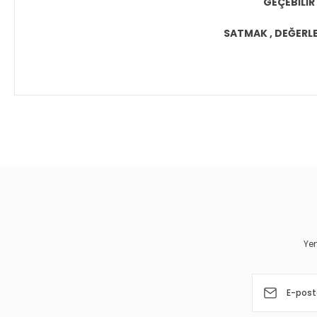
GEÇEBİLİR
SATMAK , DEĞERLEN
Bu ürünün fiyat bilgisi, resim, ürün açıklamalarında ve diğer 
Görüş ve önerileriniz için teşekkür ederiz.
Ürün resmi kalitesiz, bozuk veya görüntülenemiyor.
Ürün açıklamasında eksik bilgiler bulunuyor.
Ürün bilgilerinde hatalar bulunuyor.
Yen
Ürün fiyatı diğer sitelerden daha pahalı.
Bu ürüne benzer farklı alternatifler olmalı.