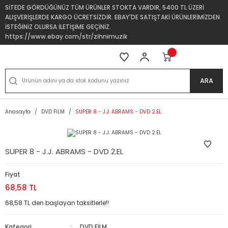
SİTEDE GÖRDÜĞÜNÜZ TÜM ÜRÜNLER STOKTA VARDIR, 5400 TL ÜZERİ
ALIŞVERİŞLERDE KARGO ÜCRETSİZDİR. EBAY'DE SATIŞTAKİ ÜRÜNLERİMİZDEN
İSTEĞİNİZ OLURSA İLETİŞİME GEÇİNİZ.
https://www.ebay.com/str/zihnimuzik
ARA
Anasayfa
DVD FİLM
SUPER 8 - J.J. ABRAMS - DVD 2.EL
SUPER 8 - J.J. ABRAMS - DVD 2.EL
Fiyat
68,58 TL
68,58 TL den başlayan taksitlerle!!
Kategori
DVD FİLM