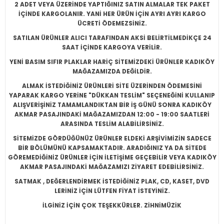
2 ADET VEYA ÜZERİNDE YAPTIĞINIZ SATIN ALMALAR TEK PAKET
İÇİNDE KARGOLANIR. YANİ HER ÜRÜN İÇİN AYRI AYRI KARGO
ÜCRETİ ÖDEMEZSİNİZ.
SATILAN ÜRÜNLER ALICI TARAFINDAN AKSİ BELİRTİLMEDİKÇE 24
SAAT İÇİNDE KARGOYA VERİLİR.
YENİ BASIM SIFIR PLAKLAR HARİÇ SİTEMİZDEKİ ÜRÜNLER KADIKÖY
MAĞAZAMIZDA DEĞİLDİR.
ALMAK İSTEDİĞİNİZ ÜRÜNLERİ SİTE ÜZERİNDEN ÖDEMESİNİ
YAPARAK KARGO YERİNE "DÜKKAN TESLİM" SEÇENEĞİNİ KULLANIP
ALIŞVERİŞİNİZ TAMAMLANDIKTAN BİR İŞ GÜNÜ SONRA KADIKÖY
AKMAR PASAJINDAKİ MAĞAZAMIZDAN 12:00 - 19:00 SAATLERİ
ARASINDA TESLİM ALABİLİRSİNİZ.
SİTEMİZDE GÖRDÜĞÜNÜZ ÜRÜNLER ELDEKİ ARŞİVİMİZİN SADECE
BİR BÖLÜMÜNÜ KAPSAMAKTADIR. ARADIĞINIZ YA DA SİTEDE
GÖREMEDİĞİNİZ ÜRÜNLER İÇİN İLETİŞİME GEÇEBİLİR VEYA KADIKÖY
AKMAR PASAJINDAKİ MAĞAZAMIZI ZİYARET EDEBİLİRSİNİZ.
SATMAK , DEĞERLENDİRMEK İSTEDİĞİNİZ PLAK, CD, KASET, DVD
LERİNİZ İÇİN LÜTFEN FİYAT İSTEYİNİZ.
İLGİNİZ İÇİN ÇOK TEŞEKKÜRLER. ZİHNİMÜZİK