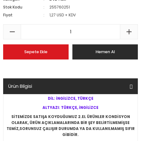
Stok Kodu
255760251
Fiyat
1,27 USD + KDV
Sepete Ekle
Hemen Al
Ürün Bilgisi
DİL: İNGİLİZCE, TÜRKÇE
ALTYAZI: TÜRKÇE, İNGİLİZCE
SİTEMİZDE SATIŞA KOYDUĞUMUZ 2.EL ÜRÜNLER KONDİSYON
OLARAK, ÜRÜN AÇIKLAMALARINDA BİR ŞEY BELİRTİLMEMİŞSE
TEMİZ,SORUNSUZ ÇALIŞIR DURUMDA YA DA KULLANILMAMIŞ SIFIR
GİBİDİR.