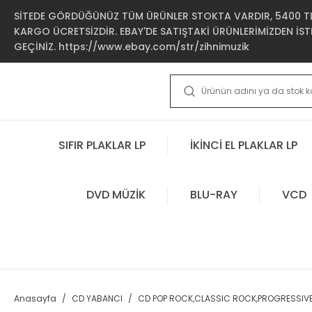
SİTEDE GÖRDÜĞÜNÜZ TÜM ÜRÜNLER STOKTA VARDIR, 5400 TL 
KARGO ÜCRETSİZDİR. EBAY'DE SATIŞTAKİ ÜRÜNLERİMİZDEN İSTE
GEÇİNİZ. https://www.ebay.com/str/zihnimuzik
SIFIR PLAKLAR LP
İKİNCİ EL PLAKLAR LP
DVD MÜZİK
BLU-RAY
VCD
Anasayfa
CD YABANCI
CD POP ROCK,CLASSIC ROCK,PROGRESSIV