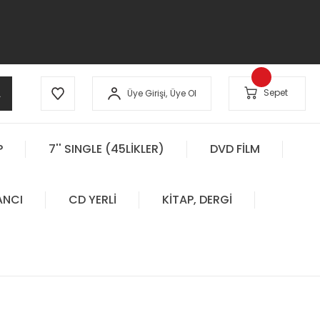
A
Sepet
Üye Girişi,
Üye Ol
P
7'' SINGLE (45LİKLER)
DVD FİLM
ANCI
CD YERLİ
KİTAP, DERGİ