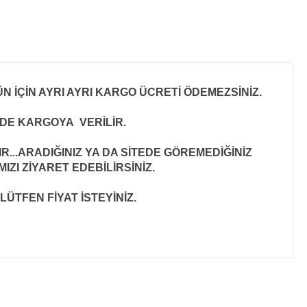
N İÇİN AYRI AYRI KARGO ÜCRETİ ÖDEMEZSİNİZ.
İNDE KARGOYA VERİLİR
.
..ARADIĞINIZ YA DA SİTEDE GÖREMEDİĞİNİZ
ZI ZİYARET EDEBİLİRSİNİZ.
LÜTFEN FİYAT İSTEYİNİZ.
ıza iletebilirsiniz.