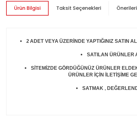
Ürün Bilgisi
Taksit Seçenekleri
Önerileri
2 ADET VEYA ÜZERİNDE YAPTIĞINIZ SATIN A
SATILAN ÜRÜNLER A
SİTEMİZDE GÖRDÜĞÜNÜZ ÜRÜNLER ELDEKİ 
ÜRÜNLER İÇİN İLETİŞİME G
SATMAK , DEĞERLENDİR
Bu ürünün fiyat bilgisi, resim, ürün açıklamalarında ve diğer 
Görüş ve önerileriniz için teşekkür ederiz.