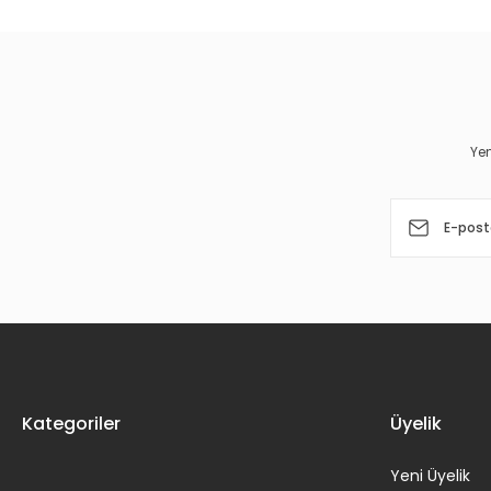
Ürün resmi kalitesiz, bozuk veya görüntülenemiyor.
Ürün açıklamasında eksik bilgiler bulunuyor.
Ürün bilgilerinde hatalar bulunuyor.
Yen
Ürün fiyatı diğer sitelerden daha pahalı.
Bu ürüne benzer farklı alternatifler olmalı.
Kategoriler
Üyelik
Yeni Üyelik