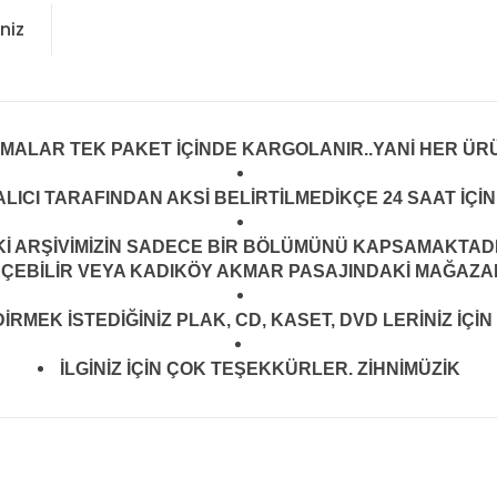
niz
LMALAR TEK PAKET İÇİNDE KARGOLANIR..YANİ HER ÜRÜ
LICI TARAFINDAN AKSİ BELİRTİLMEDİKÇE 24 SAAT İÇ
ARŞİVİMİZİN SADECE BİR BÖLÜMÜNÜ KAPSAMAKTADIR.
EÇEBİLİR VEYA KADIKÖY AKMAR PASAJINDAKİ MAĞAZAMI
MEK İSTEDİĞİNİZ PLAK, CD, KASET, DVD LERİNİZ İÇİN 
İLGİNİZ İÇİN ÇOK TEŞEKKÜRLER. ZİHNİMÜZİK
konularda yetersiz gördüğünüz noktaları öneri formunu kullanarak tarafım