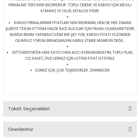
FİRMALARI TERCİHİNİ BİLDİREBİLİR. TOPLU ÖDEME VE KARGO İÇİN MESAJ
ATMANIZ İYİ OLUR, DİYALOG İYİDİR.
KARGO FİRMALARININ FİYATLARI HEM İNDİRİMİM, HEM DE HER ZAMAN
ŞUBEYE TESLİM ETTİĞİM HALDE BAZI ALICILAR İÇİN PAHALI OLABİLMEKTEDİR,
BUNDA BENİM YAPABİLECEĞİM BİR ŞEY YOK, KARGO FİYATI YÜZÜNDEN
OLUMSUZ YORUM BIRAKILMASINI KABUL ETMEK MÜMKÜN DEĞİL .
GİTTİGİDİYOR'DA HEM SATICI HEM ALICI KONUMUNDAYIM, TOPLU PLAK,
CD, KASET, DVD LERİNİZ İÇİN LÜTFEN FİYAT İSTEYİNİZ.
İLGİNİZ İÇİN ÇOK TEŞEKKÜRLER. ZİHNİMÜZİK
Taksit Seçenekleri
Önerileriniz