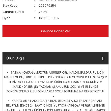
Stok Kodu
205079254
Garanti Süresi
24 Ay
Fiyat
16,95 TL + KDV
Gelince Haber Ver
Ürün Bilgisi
SATIŞA KOYDUĞUMUZ TÜM ÜRÜNLER ORİJİNALDİR, BULGAR, RUS, ÇİN
MALI DEĞİLDİR, İKİNCİ ELLERİN HEPSİ KONTROLDEN GEÇMİŞTİR, HEPSİ YA ÇOK
TEMİZDİR YA DA SIFIRA YAKINDIR. ÜRÜN AÇIKLAMASINDA KONDİSYON
HAKKINDA BİR ŞEY YAZMAMIŞSAM, ÜRÜN ÇOK İYİ VE ÜSTÜNDE
KONDİSYONDADIR. BU KONULARDA SORU SORULMASINA GEREK YOKTUR
KARGOLAMA HAKKINDA; SATILAN ÜRÜNLER ALICI TARAFINDAN AKSİ
BELİRTİLMEDİKÇE 24 SAAT İÇİNDE (YURTİÇİ) KARGOYA VERİLİR, İLERLEYEN
TARİHLERDE BİTECEK ÜRÜNLER İÇİN KARGO BEKLETİLİR, ALICI DİĞER KARGO