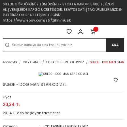
SİTEDE GÖRDÜĞÜNÜZ TÜM ÜRÜNLER STOKTA VARDIR, 5400 TL ÜZERİ
ALIŞVERİŞLERDE KARGO ÜCRETSİZDİR. EBAY'DE SATIŞTAKİ ÜRÜNLERİMİZDEN
İSTEĞİNİZ OLURSA İLETİŞİME GEÇİNİZ.
https://www.ebay.com/str/zihnimuzik
ARA
Anasayfa
CD YABANCI
CD TASNİF ETMEDİKLERİMİZ
SUEDE - DOG MAN STAR C
SUEDE - DOG MAN STAR CD 2.EL
Fiyat
20,34 TL
20,34 TL den başlayan taksitlerle!!
Kategori
CD TASNİF ETMEDİKLERİMİZ