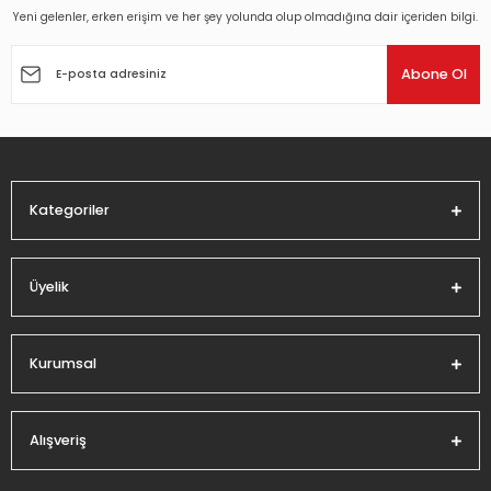
Yeni gelenler, erken erişim ve her şey yolunda olup olmadığına dair içeriden bilgi.
Ürün resmi kalitesiz, bozuk veya görüntülenemiyor.
Ürün açıklamasında eksik bilgiler bulunuyor.
Abone Ol
Ürün bilgilerinde hatalar bulunuyor.
Ürün fiyatı diğer sitelerden daha pahalı.
Bu ürüne benzer farklı alternatifler olmalı.
Kategoriler
Üyelik
Gönder
Kurumsal
Alışveriş