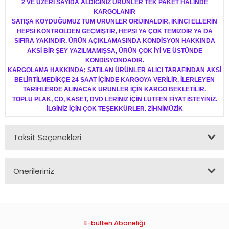
2 VE ÜZERİ SAYIDA ALDIĞINIZ ÜRÜNLER TEK PAKET HALİNDE
KARGOLANIR
SATIŞA KOYDUĞUMUZ TÜM ÜRÜNLER ORİJİNALDİR, İKİNCİ ELLERİN
HEPSİ KONTROLDEN GEÇMİŞTİR, HEPSİ YA ÇOK TEMİZDİR YA DA
SIFIRA YAKINDIR. ÜRÜN AÇIKLAMASINDA KONDİSYON HAKKINDA
AKSİ BİR ŞEY YAZILMAMIŞSA, ÜRÜN ÇOK İYİ VE ÜSTÜNDE
KONDİSYONDADIR.
KARGOLAMA HAKKINDA; SATILAN ÜRÜNLER ALICI TARAFINDAN AKSİ
BELİRTİLMEDİKÇE 24 SAAT İÇİNDE KARGOYA VERİLİR, İLERLEYEN
TARİHLERDE ALINACAK ÜRÜNLER İÇİN KARGO BEKLETİLİR.
TOPLU PLAK, CD, KASET, DVD LERİNİZ İÇİN LÜTFEN FİYAT İSTEYİNİZ.
İLGİNİZ İÇİN ÇOK TEŞEKKÜRLER. ZİHNİMÜZİK
Taksit Seçenekleri
Önerileriniz
Bu ürünün fiyat bilgisi, resim, ürün açıklamalarında ve diğer
konularda yetersiz gördüğünüz noktaları öneri formunu
kullanarak tarafımıza iletebilirsiniz.
Görüş ve önerileriniz için teşekkür ederiz.
E-bülten Aboneliği