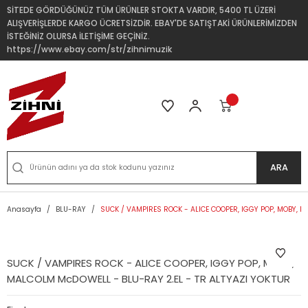
SİTEDE GÖRDÜĞÜNÜZ TÜM ÜRÜNLER STOKTA VARDIR, 5400 TL ÜZERİ
ALIŞVERİŞLERDE KARGO ÜCRETSİZDİR. EBAY'DE SATIŞTAKİ ÜRÜNLERİMİZDEN
İSTEĞİNİZ OLURSA İLETİŞİME GEÇİNİZ.
https://www.ebay.com/str/zihnimuzik
ARA
Anasayfa
BLU-RAY
SUCK / VAMPIRES ROCK - ALICE COOPER, IGGY POP, MOBY, M
SUCK / VAMPIRES ROCK - ALICE COOPER, IGGY POP, MOBY,
MALCOLM McDOWELL - BLU-RAY 2.EL - TR ALTYAZI YOKTUR