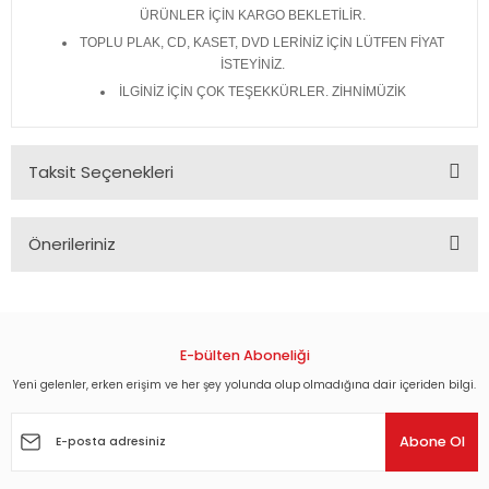
ÜRÜNLER İÇİN KARGO BEKLETİLİR.
TOPLU PLAK, CD, KASET, DVD LERİNİZ İÇİN LÜTFEN FİYAT
İSTEYİNİZ.
İLGİNİZ İÇİN ÇOK TEŞEKKÜRLER. ZİHNİMÜZİK
Taksit Seçenekleri
Önerileriniz
Bu ürünün fiyat bilgisi, resim, ürün açıklamalarında ve diğer
konularda yetersiz gördüğünüz noktaları öneri formunu
kullanarak tarafımıza iletebilirsiniz.
Görüş ve önerileriniz için teşekkür ederiz.
E-bülten Aboneliği
Yeni gelenler, erken erişim ve her şey yolunda olup olmadığına dair içeriden bilgi.
Ürün resmi kalitesiz, bozuk veya görüntülenemiyor.
Ürün açıklamasında eksik bilgiler bulunuyor.
Abone Ol
Ürün bilgilerinde hatalar bulunuyor.