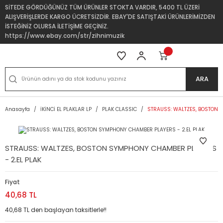
SİTEDE GÖRDÜĞÜNÜZ TÜM ÜRÜNLER STOKTA VARDIR, 5400 TL ÜZERİ
ALIŞVERİŞLERDE KARGO ÜCRETSİZDİR. EBAY'DE SATIŞTAKİ ÜRÜNLERİMİZDEN
İSTEĞİNİZ OLURSA İLETİŞİME GEÇİNİZ.
https://www.ebay.com/str/zihnimuzik
ARA
Anasayfa
İKİNCİ EL PLAKLAR LP
PLAK CLASSIC
STRAUSS: WALTZES, BOSTON 
STRAUSS: WALTZES, BOSTON SYMPHONY CHAMBER PLAYERS
- 2.EL PLAK
Fiyat
40,68 TL
40,68 TL den başlayan taksitlerle!!