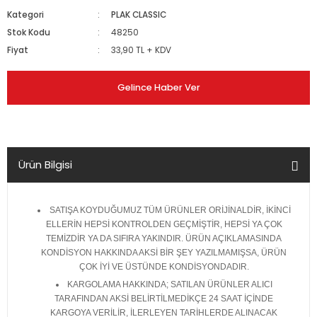
Kategori
PLAK CLASSIC
Stok Kodu
48250
Fiyat
33,90 TL + KDV
Gelince Haber Ver
Ürün Bilgisi
SATIŞA KOYDUĞUMUZ TÜM ÜRÜNLER ORİJİNALDİR, İKİNCİ
ELLERİN HEPSİ KONTROLDEN GEÇMİŞTİR, HEPSİ YA ÇOK
TEMİZDİR YA DA SIFIRA YAKINDIR. ÜRÜN AÇIKLAMASINDA
KONDİSYON HAKKINDA AKSİ BİR ŞEY YAZILMAMIŞSA, ÜRÜN
ÇOK İYİ VE ÜSTÜNDE KONDİSYONDADIR.
KARGOLAMA HAKKINDA; SATILAN ÜRÜNLER ALICI
TARAFINDAN AKSİ BELİRTİLMEDİKÇE 24 SAAT İÇİNDE
KARGOYA VERİLİR, İLERLEYEN TARİHLERDE ALINACAK