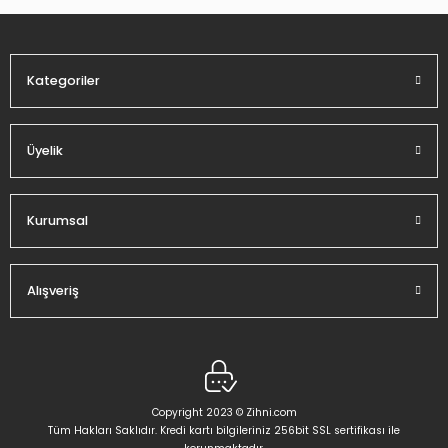
Ürün fiyatı diğer sitelerden daha pahalı.
Bu ürüne benzer farklı alternatifler olmalı.
Kategoriler
Üyelik
Gönder
Kurumsal
Alışveriş
Copyright 2023 © Zihni.com
Tüm Hakları Saklıdır. Kredi kartı bilgileriniz 256bit SSL sertifikası ile