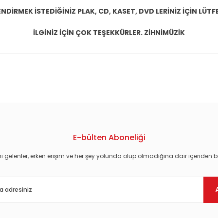
DİRMEK İSTEDİĞİNİZ PLAK, CD, KASET, DVD LERİNİZ İÇİN LÜTFE
İLGİNİZ İÇİN ÇOK TEŞEKKÜRLER. ZİHNİMÜZİK
konularda yetersiz gördüğünüz noktaları öneri formunu kullanarak tarafım
E-bülten Aboneliği
i gelenler, erken erişim ve her şey yolunda olup olmadığına dair içeriden bi