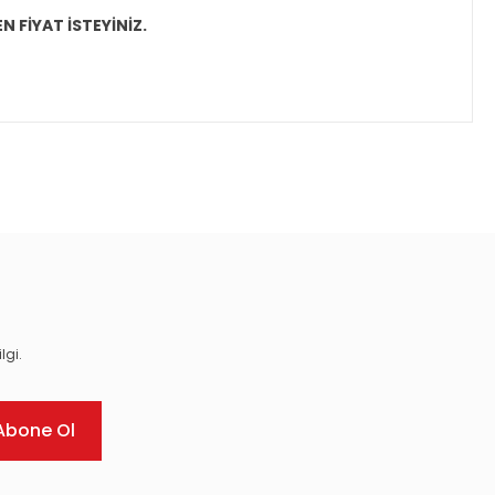
N FİYAT İSTEYİNİZ.
ıza iletebilirsiniz.
lgi.
Abone Ol