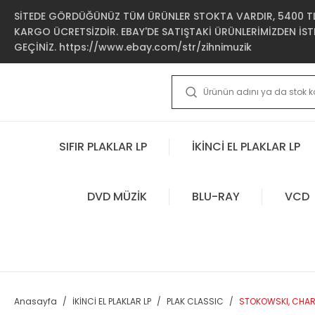
SİTEDE GÖRDÜĞÜNÜZ TÜM ÜRÜNLER STOKTA VARDIR, 5400 TL 
KARGO ÜCRETSİZDİR. EBAY'DE SATIŞTAKİ ÜRÜNLERİMİZDEN İSTE
GEÇİNİZ. https://www.ebay.com/str/zihnimuzik
SIFIR PLAKLAR LP
İKİNCİ EL PLAKLAR LP
DVD MÜZİK
BLU-RAY
VCD
Anasayfa
İKİNCİ EL PLAKLAR LP
PLAK CLASSIC
STOKOWSKI, CHARL