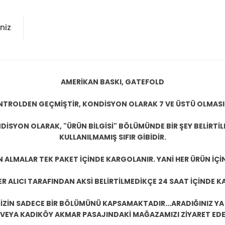
niz
AMERİKAN BASKI, GATEFOLD
KONTROLDEN GEÇMİŞTİR, KONDİSYON OLARAK 7 VE ÜSTÜ OLMASI
DİSYON OLARAK, "ÜRÜN BİLGİSİ" BÖLÜMÜNDE BİR ŞEY BELİRTİ
KULLANILMAMIŞ SIFIR GİBİDİR.
N ALMALAR TEK PAKET İÇİNDE KARGOLANIR. YANİ HER ÜRÜN İÇİ
R ALICI TARAFINDAN AKSİ BELİRTİLMEDİKÇE 24 SAAT İÇİNDE K
ZİN SADECE BİR BÖLÜMÜNÜ KAPSAMAKTADIR...ARADIĞINIZ YA D
 VEYA KADIKÖY AKMAR PASAJINDAKİ MAĞAZAMIZI ZİYARET EDEB