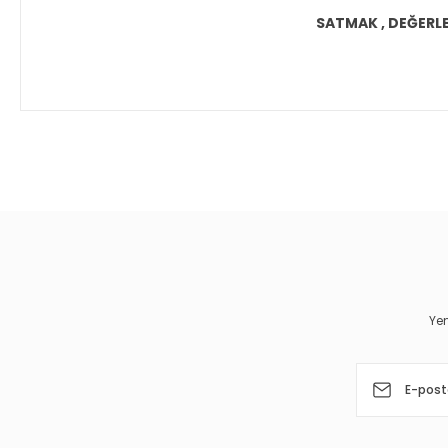
SATMAK , DEĞERLEN
Bu ürünün fiyat bilgisi, resim, ürün açıklamalarında ve diğer 
Görüş ve önerileriniz için teşekkür ederiz.
Ürün resmi kalitesiz, bozuk veya görüntülenemiyor.
Ürün açıklamasında eksik bilgiler bulunuyor.
Ürün bilgilerinde hatalar bulunuyor.
Yen
Ürün fiyatı diğer sitelerden daha pahalı.
Bu ürüne benzer farklı alternatifler olmalı.