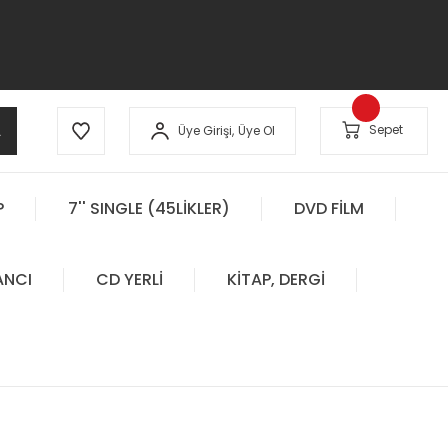
A
Sepet
Üye Girişi,
Üye Ol
P
7'' SINGLE (45LİKLER)
DVD FİLM
ANCI
CD YERLİ
KİTAP, DERGİ