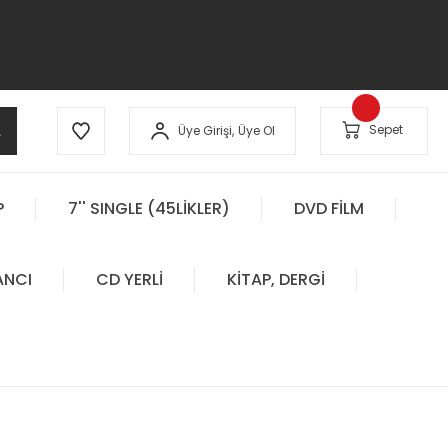
A
Sepet
Üye Girişi,
Üye Ol
P
7'' SINGLE (45LİKLER)
DVD FİLM
ANCI
CD YERLİ
KİTAP, DERGİ