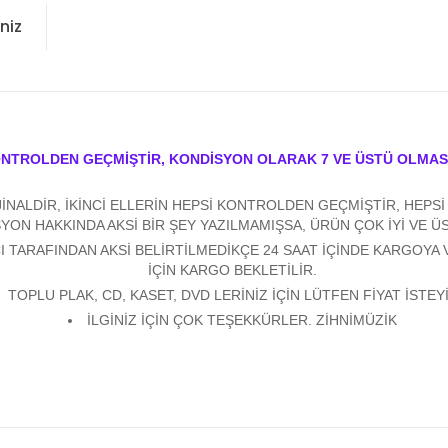
niz
ONTROLDEN GEÇMİŞTİR, KONDİSYON OLARAK 7 VE ÜSTÜ OLMAS
ALDİR, İKİNCİ ELLERİN HEPSİ KONTROLDEN GEÇMİŞTİR, HEPSİ Y
YON HAKKINDA AKSİ BİR ŞEY YAZILMAMIŞSA, ÜRÜN ÇOK İYİ VE 
 TARAFINDAN AKSİ BELİRTİLMEDİKÇE 24 SAAT İÇİNDE KARGOYA 
İÇİN KARGO BEKLETİLİR.
TOPLU PLAK, CD, KASET, DVD LERİNİZ İÇİN LÜTFEN FİYAT İSTEYİ
İLGİNİZ İÇİN ÇOK TEŞEKKÜRLER. ZİHNİMÜZİK