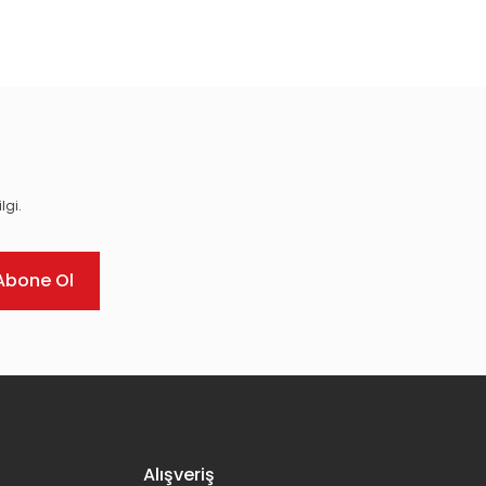
ıza iletebilirsiniz.
lgi.
Abone Ol
Alışveriş