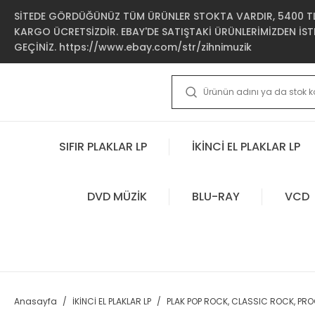
SİTEDE GÖRDÜĞÜNÜZ TÜM ÜRÜNLER STOKTA VARDIR, 5400 TL 
KARGO ÜCRETSİZDİR. EBAY'DE SATIŞTAKİ ÜRÜNLERİMİZDEN İSTE
GEÇİNİZ. https://www.ebay.com/str/zihnimuzik
SIFIR PLAKLAR LP
İKİNCİ EL PLAKLAR LP
DVD MÜZİK
BLU-RAY
VCD
Anasayfa
İKİNCİ EL PLAKLAR LP
PLAK POP ROCK, CLASSIC ROCK, PR