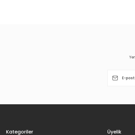
Bu ürünün fiyat bilgisi, resim, ürün açıklamalarında ve diğer 
Görüş ve önerileriniz için teşekkür ederiz.
Ürün resmi kalitesiz, bozuk veya görüntülenemiyor.
Ürün açıklamasında eksik bilgiler bulunuyor.
Ürün bilgilerinde hatalar bulunuyor.
Yen
Ürün fiyatı diğer sitelerden daha pahalı.
Bu ürüne benzer farklı alternatifler olmalı.
Kategoriler
Üyelik