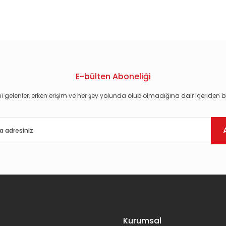
konularda yetersiz gördüğünüz noktaları öneri formunu kullanarak tarafım
E-bülten Aboneliği
i gelenler, erken erişim ve her şey yolunda olup olmadığına dair içeriden bi
Gönder
Kurumsal