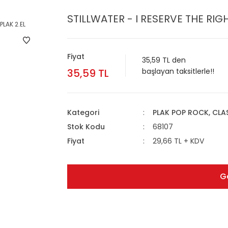
STILLWATER - I RESERVE THE RIGHT
Fiyat
35,59 TL den
35,59 TL
başlayan taksitlerle!!
Kategori
PLAK POP ROCK, CL
Stok Kodu
68107
Fiyat
29,66 TL + KDV
G