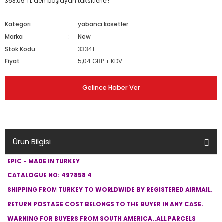
363,05 TL den başlayan taksitlerle!!
Kategori
yabancı kasetler
Marka
New
Stok Kodu
33341
Fiyat
5,04 GBP + KDV
Gelince Haber Ver
Ürün Bilgisi
EPIC - MADE IN TURKEY
CATALOGUE NO: 497858 4
SHIPPING FROM TURKEY TO WORLDWIDE BY REGISTERED AIRMAIL.
RETURN POSTAGE COST BELONGS TO THE BUYER IN ANY CASE.
WARNING FOR BUYERS FROM SOUTH AMERICA..ALL PARCELS