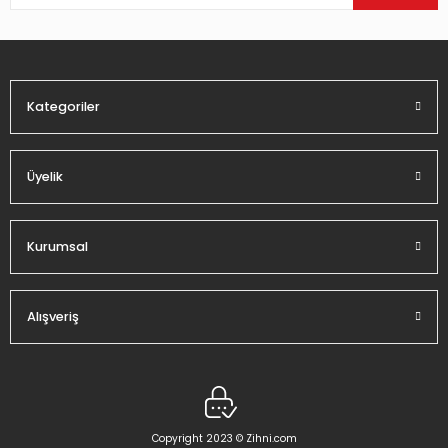
Ürün bilgilerinde hatalar bulunuyor.
Ürün fiyatı diğer sitelerden daha pahalı.
Bu ürüne benzer farklı alternatifler olmalı.
Kategoriler
Üyelik
Gönder
Kurumsal
Alışveriş
Copyright 2023 © Zihni.com