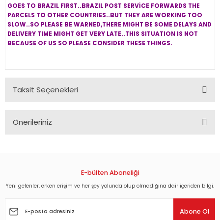
GOES TO BRAZIL FIRST..BRAZIL POST SERVİCE FORWARDS THE
PARCELS TO OTHER COUNTRIES..BUT THEY ARE WORKING TOO
SLOW..SO PLEASE BE WARNED,THERE MIGHT BE SOME DELAYS AND
DELIVERY TIME MIGHT GET VERY LATE..THIS SITUATION IS NOT
BECAUSE OF US SO PLEASE CONSIDER THESE THINGS.
Taksit Seçenekleri
Önerileriniz
Bu ürünün fiyat bilgisi, resim, ürün açıklamalarında ve diğer
konularda yetersiz gördüğünüz noktaları öneri formunu
kullanarak tarafımıza iletebilirsiniz.
Görüş ve önerileriniz için teşekkür ederiz.
E-bülten Aboneliği
Yeni gelenler, erken erişim ve her şey yolunda olup olmadığına dair içeriden bilgi.
Ürün resmi kalitesiz, bozuk veya görüntülenemiyor.
Ürün açıklamasında eksik bilgiler bulunuyor.
Abone Ol