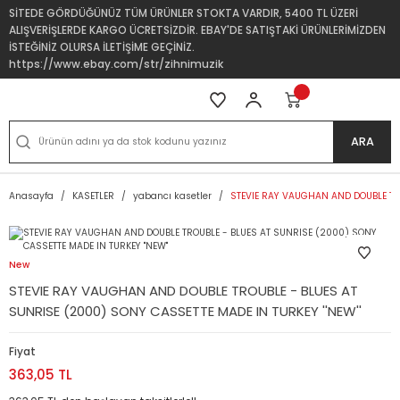
SİTEDE GÖRDÜĞÜNÜZ TÜM ÜRÜNLER STOKTA VARDIR, 5400 TL ÜZERİ
ALIŞVERİŞLERDE KARGO ÜCRETSİZDİR. EBAY'DE SATIŞTAKİ ÜRÜNLERİMİZDEN
İSTEĞİNİZ OLURSA İLETİŞİME GEÇİNİZ.
https://www.ebay.com/str/zihnimuzik
ARA
Anasayfa
KASETLER
yabancı kasetler
STEVIE RAY VAUGHAN AND DOUBLE TRO
New
STEVIE RAY VAUGHAN AND DOUBLE TROUBLE - BLUES AT
SUNRISE (2000) SONY CASSETTE MADE IN TURKEY ''NEW''
Fiyat
363,05 TL