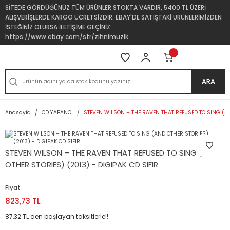
SİTEDE GÖRDÜĞÜNÜZ TÜM ÜRÜNLER STOKTA VARDIR, 5400 TL ÜZERİ
ALIŞVERİŞLERDE KARGO ÜCRETSİZDİR. EBAY'DE SATIŞTAKİ ÜRÜNLERİMİZDEN
İSTEĞİNİZ OLURSA İLETİŞİME GEÇİNİZ.
https://www.ebay.com/str/zihnimuzik
ARA
Anasayfa
CD YABANCI
STEVEN WILSON – THE RAVEN THAT REFUSED TO SING (AND
STEVEN WILSON – THE RAVEN THAT REFUSED TO SING (AND
OTHER STORIES) (2013) - DIGIPAK CD SIFIR
Fiyat
823,73 TL
87,32 TL den başlayan taksitlerle!!