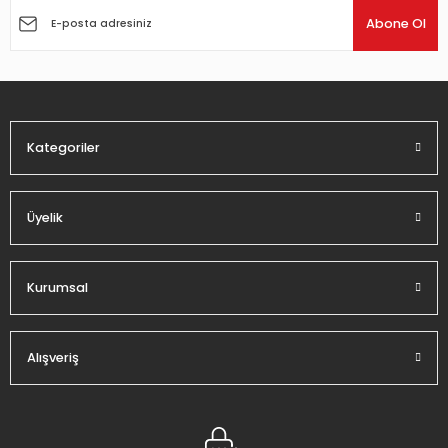
Ürün açıklamasında eksik bilgiler bulunuyor.
Abone Ol
Ürün bilgilerinde hatalar bulunuyor.
Ürün fiyatı diğer sitelerden daha pahalı.
Bu ürüne benzer farklı alternatifler olmalı.
Kategoriler
Üyelik
Gönder
Kurumsal
Alışveriş