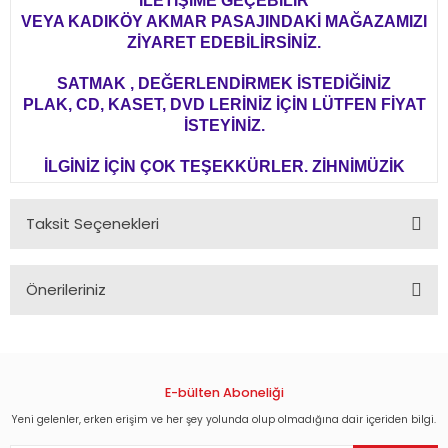
İLETİŞİME GEÇEBİLİR
VEYA KADIKÖY AKMAR PASAJINDAKİ MAĞAZAMIZI
ZİYARET EDEBİLİRSİNİZ.
SATMAK , DEĞERLENDİRMEK İSTEDİĞİNİZ
PLAK, CD, KASET, DVD LERİNİZ İÇİN LÜTFEN FİYAT
İSTEYİNİZ.
İLGİNİZ İÇİN ÇOK TEŞEKKÜRLER. ZİHNİMÜZİK
Taksit Seçenekleri
Önerileriniz
Bu ürünün fiyat bilgisi, resim, ürün açıklamalarında ve diğer
konularda yetersiz gördüğünüz noktaları öneri formunu
kullanarak tarafımıza iletebilirsiniz.
Görüş ve önerileriniz için teşekkür ederiz.
E-bülten Aboneliği
Yeni gelenler, erken erişim ve her şey yolunda olup olmadığına dair içeriden bilgi.
Ürün resmi kalitesiz, bozuk veya görüntülenemiyor.