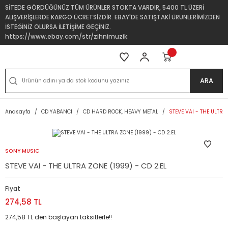
SİTEDE GÖRDÜĞÜNÜZ TÜM ÜRÜNLER STOKTA VARDIR, 5400 TL ÜZERİ
ALIŞVERİŞLERDE KARGO ÜCRETSİZDİR. EBAY'DE SATIŞTAKİ ÜRÜNLERİMİZDEN
İSTEĞİNİZ OLURSA İLETİŞİME GEÇİNİZ.
https://www.ebay.com/str/zihnimuzik
ARA
Anasayfa
CD YABANCI
CD HARD ROCK, HEAVY METAL
STEVE VAI - THE ULTRA
SONY MUSIC
STEVE VAI - THE ULTRA ZONE (1999) - CD 2.EL
Fiyat
274,58 TL
274,58 TL den başlayan taksitlerle!!