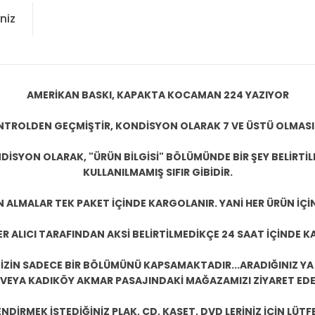
niz
AMERİKAN BASKI, KAPAKTA KOCAMAN 224 YAZIYOR
KONTROLDEN GEÇMİŞTİR, KONDİSYON OLARAK 7 VE ÜSTÜ OLMASI
DİSYON OLARAK, "ÜRÜN BİLGİSİ" BÖLÜMÜNDE BİR ŞEY BELİRTİ
KULLANILMAMIŞ SIFIR GİBİDİR.
N ALMALAR TEK PAKET İÇİNDE KARGOLANIR. YANİ HER ÜRÜN İÇİ
R ALICI TARAFINDAN AKSİ BELİRTİLMEDİKÇE 24 SAAT İÇİNDE K
ZİN SADECE BİR BÖLÜMÜNÜ KAPSAMAKTADIR...ARADIĞINIZ YA D
 VEYA KADIKÖY AKMAR PASAJINDAKİ MAĞAZAMIZI ZİYARET EDEB
DİRMEK İSTEDİĞİNİZ PLAK, CD, KASET, DVD LERİNİZ İÇİN LÜTFE