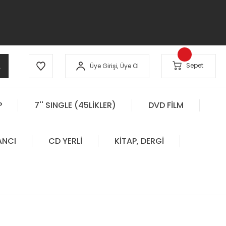
A
Sepet
Üye Girişi,
Üye Ol
P
7'' SINGLE (45LİKLER)
DVD FİLM
ANCI
CD YERLİ
KİTAP, DERGİ