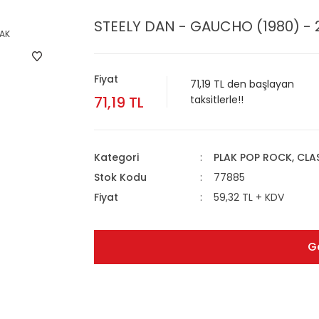
STEELY DAN - GAUCHO (1980) - 2
Fiyat
71,19 TL den başlayan
71,19 TL
taksitlerle!!
Kategori
PLAK POP ROCK, CL
Stok Kodu
77885
Fiyat
59,32 TL + KDV
G