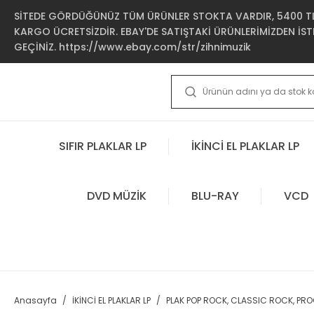
SİTEDE GÖRDÜĞÜNÜZ TÜM ÜRÜNLER STOKTA VARDIR, 5400 TL 
KARGO ÜCRETSİZDİR. EBAY'DE SATIŞTAKİ ÜRÜNLERİMİZDEN İSTE
GEÇİNİZ. https://www.ebay.com/str/zihnimuzik
SIFIR PLAKLAR LP
İKİNCİ EL PLAKLAR LP
DVD MÜZİK
BLU-RAY
VCD
Anasayfa
İKİNCİ EL PLAKLAR LP
PLAK POP ROCK, CLASSIC ROCK, PR