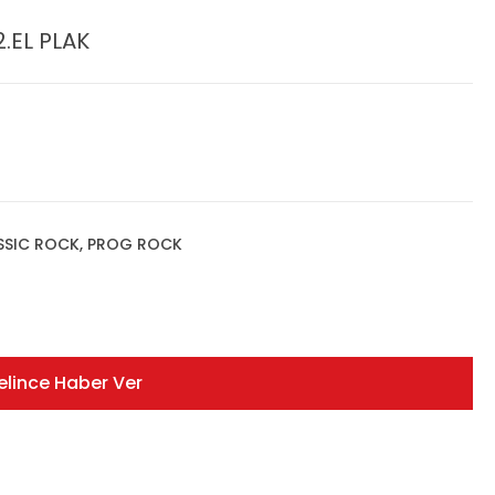
.EL PLAK
ASSIC ROCK, PROG ROCK
elince Haber Ver