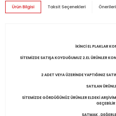
Ürün Bilgisi
Taksit Seçenekleri
Önerileri
İKİNCİ EL PLAKLAR 
SİTEMİZDE SATIŞA KOYDUĞUMUZ 2.EL ÜRÜNLER KON
2 ADET VEYA ÜZERİNDE YAPTIĞINIZ SATI
SATILAN ÜRÜNLE
SİTEMİZDE GÖRDÜĞÜNÜZ ÜRÜNLER ELDEKİ ARŞİVİMİ
GEÇEBİLİR
SATMAK , DEĞERLEN