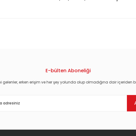
konularda yetersiz gördüğünüz noktaları öneri formunu kullanarak tarafım
E-bülten Aboneliği
i gelenler, erken erişim ve her şey yolunda olup olmadığına dair içeriden bi
Gönder