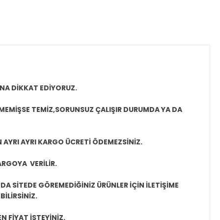
NA DİKKAT EDİYORUZ.
LMEMİŞSE TEMİZ,SORUNSUZ ÇALIŞIR DURUMDA YA DA
N AYRI AYRI KARGO ÜCRETİ ÖDEMEZSİNİZ.
ARGOYA VERİLİR.
A SİTEDE GÖREMEDİĞİNİZ ÜRÜNLER İÇİN İLETİŞİME
İLİRSİNİZ.
N FİYAT İSTEYİNİZ.