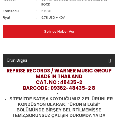
ROCK
Stok Kodu
67928
Fiyat
6,78 USD + KDV
Gelince Haber Ver
Ürün Bilgisi
REPRISE RECORDS / WARNER MUSIC GROUP
MADE IN THAILAND
CAT. NO : 48435-2
BARCODE : 09362-48435-2 8
SİTEMİZDE SATIŞA KOYDUĞUMUZ 2.EL ÜRÜNLER
KONDÜSYON OLARAK, "ÜRÜN BİLGİSİ"
BÖLÜMÜNDE BİRŞEY BELİRTİLMEMİŞSE
TEMİZ,SORUNSUZ ÇALIŞIR DURUMDA YA DA