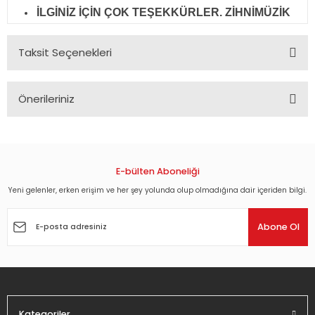
İLGİNİZ İÇİN ÇOK TEŞEKKÜRLER. ZİHNİMÜZİK
Taksit Seçenekleri
Önerileriniz
Bu ürünün fiyat bilgisi, resim, ürün açıklamalarında ve diğer
konularda yetersiz gördüğünüz noktaları öneri formunu
kullanarak tarafımıza iletebilirsiniz.
Görüş ve önerileriniz için teşekkür ederiz.
E-bülten Aboneliği
Yeni gelenler, erken erişim ve her şey yolunda olup olmadığına dair içeriden bilgi.
Ürün resmi kalitesiz, bozuk veya görüntülenemiyor.
Ürün açıklamasında eksik bilgiler bulunuyor.
Abone Ol
Ürün bilgilerinde hatalar bulunuyor.
Ürün fiyatı diğer sitelerden daha pahalı.
Bu ürüne benzer farklı alternatifler olmalı.
Kategoriler