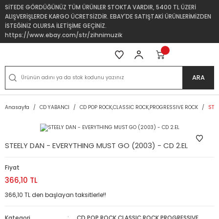
SİTEDE GÖRDÜĞÜNÜZ TÜM ÜRÜNLER STOKTA VARDIR, 5400 TL ÜZERİ
ALIŞVERİŞLERDE KARGO ÜCRETSİZDİR. EBAY'DE SATIŞTAKİ ÜRÜNLERİMİZDEN
İSTEĞİNİZ OLURSA İLETİŞİME GEÇİNİZ.
https://www.ebay.com/str/zihnimuzik
ARA
Anasayfa
CD YABANCI
CD POP ROCK,CLASSIC ROCK,PROGRESSIVE ROCK
STE
STEELY DAN - EVERYTHING MUST GO (2003) - CD 2.EL
Fiyat
366,10 TL
366,10 TL den başlayan taksitlerle!!
Kategori
CD POP ROCK,CLASSIC ROCK,PROGRESSIVE