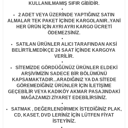
KULLANILMAMIŞ SIFIR GİBİDİR
.
2 ADET VEYA ÜZERİNDE YAPTIĞINIZ SATIN
ALMALAR TEK PAKET İÇİNDE KARGOLANIR..YANİ
HER ÜRÜN İÇİN AYRI AYRI KARGO ÜCRETİ
ÖDEMEZSİNİZ.
SATILAN ÜRÜNLER ALICI TARAFINDAN AKSİ
BELİRTİLMEDİKÇE 24 SAAT İÇİNDE KARGOYA
VERİLİR
.
SİTEMİZDE GÖRDÜĞÜNÜZ ÜRÜNLER ELDEKİ
ARŞİVİMİZİN SADECE BİR BÖLÜMÜNÜ
KAPSAMAKTADIR...ARADIĞINIZ YA DA SİTEDE
GÖREMEDİĞİNİZ ÜRÜNLER İÇİN İLETİŞİME
GEÇEBİLİR VEYA KADIKÖY AKMAR PASAJINDAKİ
MAĞAZAMIZI ZİYARET EDEBİLİRSİNİZ.
SATMAK , DEĞERLENDİRMEK İSTEDİĞİNİZ PLAK,
CD, KASET, DVD LERİNİZ İÇİN LÜTFEN FİYAT
İSTEYİNİZ.