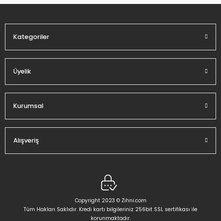
Ürün fiyatı diğer sitelerden daha pahalı.
Bu ürüne benzer farklı alternatifler olmalı.
Kategoriler
Üyelik
Gönder
Kurumsal
Alışveriş
Copyright 2023 © Zihni.com
Tüm Hakları Saklıdır. Kredi kartı bilgileriniz 256bit SSL sertifikası ile
korunmaktadır.