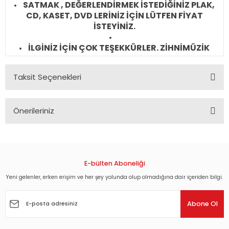
SATMAK , DEĞERLENDİRMEK İSTEDİĞİNİZ PLAK,
CD, KASET, DVD LERİNİZ İÇİN LÜTFEN FİYAT
İSTEYİNİZ.
İLGİNİZ İÇİN ÇOK TEŞEKKÜRLER. ZİHNİMÜZİK
Taksit Seçenekleri
Önerileriniz
Bu ürünün fiyat bilgisi, resim, ürün açıklamalarında ve diğer
konularda yetersiz gördüğünüz noktaları öneri formunu
kullanarak tarafımıza iletebilirsiniz.
Görüş ve önerileriniz için teşekkür ederiz.
E-bülten Aboneliği
Yeni gelenler, erken erişim ve her şey yolunda olup olmadığına dair içeriden bilgi.
Ürün resmi kalitesiz, bozuk veya görüntülenemiyor.
Ürün açıklamasında eksik bilgiler bulunuyor.
Abone Ol
Ürün bilgilerinde hatalar bulunuyor.