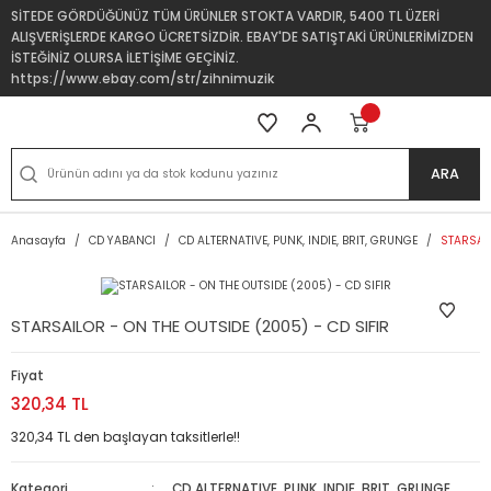
SİTEDE GÖRDÜĞÜNÜZ TÜM ÜRÜNLER STOKTA VARDIR, 5400 TL ÜZERİ
ALIŞVERİŞLERDE KARGO ÜCRETSİZDİR. EBAY'DE SATIŞTAKİ ÜRÜNLERİMİZDEN
İSTEĞİNİZ OLURSA İLETİŞİME GEÇİNİZ.
https://www.ebay.com/str/zihnimuzik
ARA
Anasayfa
CD YABANCI
CD ALTERNATIVE, PUNK, INDIE, BRIT, GRUNGE
STARSAIL
STARSAILOR - ON THE OUTSIDE (2005) - CD SIFIR
Fiyat
320,34 TL
320,34 TL den başlayan taksitlerle!!
Kategori
CD ALTERNATIVE, PUNK, INDIE, BRIT, GRUNGE