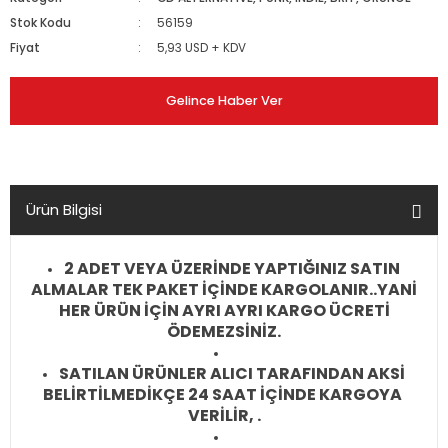
Stok Kodu
56159
Fiyat
5,93 USD + KDV
Gelince Haber Ver
Ürün Bilgisi
2 ADET VEYA ÜZERİNDE YAPTIĞINIZ SATIN
ALMALAR TEK PAKET İÇİNDE KARGOLANIR..YANİ
HER ÜRÜN İÇİN AYRI AYRI KARGO ÜCRETİ
ÖDEMEZSİNİZ.
SATILAN ÜRÜNLER ALICI TARAFINDAN AKSİ
BELİRTİLMEDİKÇE 24 SAAT İÇİNDE KARGOYA
VERİLİR, .