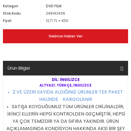
Kategori
DVD FİLM
Stok Kodu
249142406
Fiyat
12,71 TL + KDV
Gelince Haber Ver
Ürün Bilgisi
DİL: İNGİLİZCE
ALTYAZI: TÜRKÇE, İNGİLİZCE
2 VE ÜZERİ SAYIDA ALDIĞINIZ ÜRÜNLER TEK PAKET
HALİNDE KARGOLANIR
SATIŞA KOYDUĞUMUZ TÜM ÜRÜNLER ORİJİNALDİR,
İKİNCİ ELLERİN HEPSİ KONTROLDEN GEÇMİŞTİR, HEPSİ
YA ÇOK TEMİZDİR YA DA SIFIRA YAKINDIR. ÜRÜN
AÇIKLAMASINDA KONDİSYON HAKKINDA AKSİ BİR ŞEY