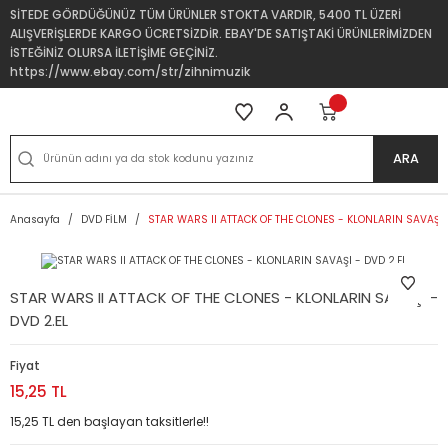
SİTEDE GÖRDÜĞÜNÜZ TÜM ÜRÜNLER STOKTA VARDIR, 5400 TL ÜZERİ
ALIŞVERİŞLERDE KARGO ÜCRETSİZDİR. EBAY'DE SATIŞTAKİ ÜRÜNLERİMİZDEN
İSTEĞİNİZ OLURSA İLETİŞİME GEÇİNİZ.
https://www.ebay.com/str/zihnimuzik
ARA
Anasayfa
DVD FİLM
STAR WARS II ATTACK OF THE CLONES - KLONLARIN SAVAŞI -
STAR WARS II ATTACK OF THE CLONES - KLONLARIN SAVAŞI -
DVD 2.EL
Fiyat
15,25 TL
15,25 TL den başlayan taksitlerle!!