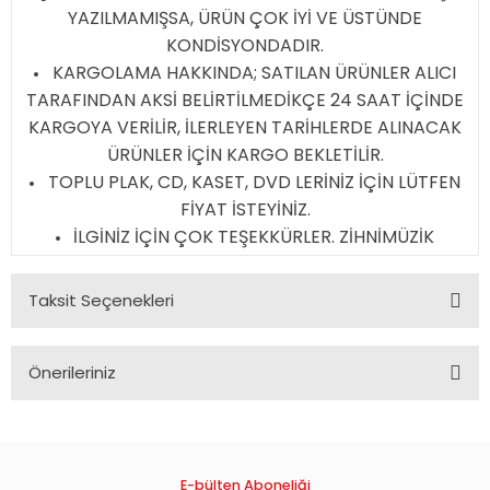
YAZILMAMIŞSA, ÜRÜN ÇOK İYİ VE ÜSTÜNDE
KONDİSYONDADIR.
KARGOLAMA HAKKINDA; SATILAN ÜRÜNLER ALICI
TARAFINDAN AKSİ BELİRTİLMEDİKÇE 24 SAAT İÇİNDE
KARGOYA VERİLİR, İLERLEYEN TARİHLERDE ALINACAK
ÜRÜNLER İÇİN KARGO BEKLETİLİR.
TOPLU PLAK, CD, KASET, DVD LERİNİZ İÇİN LÜTFEN
FİYAT İSTEYİNİZ.
İLGİNİZ İÇİN ÇOK TEŞEKKÜRLER. ZİHNİMÜZİK
Taksit Seçenekleri
Önerileriniz
Bu ürünün fiyat bilgisi, resim, ürün açıklamalarında ve diğer
konularda yetersiz gördüğünüz noktaları öneri formunu
kullanarak tarafımıza iletebilirsiniz.
Görüş ve önerileriniz için teşekkür ederiz.
E-bülten Aboneliği