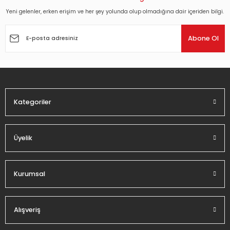
Yeni gelenler, erken erişim ve her şey yolunda olup olmadığına dair içeriden bilgi.
Ürün resmi kalitesiz, bozuk veya görüntülenemiyor.
Ürün açıklamasında eksik bilgiler bulunuyor.
Abone Ol
Ürün bilgilerinde hatalar bulunuyor.
Ürün fiyatı diğer sitelerden daha pahalı.
Bu ürüne benzer farklı alternatifler olmalı.
Kategoriler
Üyelik
Gönder
Kurumsal
Alışveriş