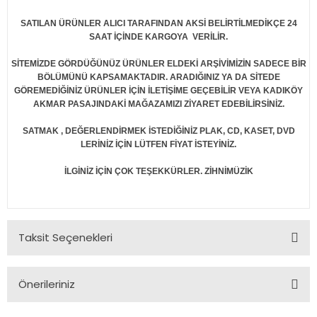
SATILAN ÜRÜNLER ALICI TARAFINDAN AKSİ BELİRTİLMEDİKÇE 24
SAAT İÇİNDE KARGOYA VERİLİR.
SİTEMİZDE GÖRDÜĞÜNÜZ ÜRÜNLER ELDEKİ ARŞİVİMİZİN SADECE BİR
BÖLÜMÜNÜ KAPSAMAKTADIR. ARADIĞINIZ YA DA SİTEDE
GÖREMEDİĞİNİZ ÜRÜNLER İÇİN İLETİŞİME GEÇEBİLİR VEYA KADIKÖY
AKMAR PASAJINDAKİ MAĞAZAMIZI ZİYARET EDEBİLİRSİNİZ.
SATMAK , DEĞERLENDİRMEK İSTEDİĞİNİZ PLAK, CD, KASET, DVD
LERİNİZ İÇİN LÜTFEN FİYAT İSTEYİNİZ.
İLGİNİZ İÇİN ÇOK TEŞEKKÜRLER. ZİHNİMÜZİK
Taksit Seçenekleri
Önerileriniz
Bu ürünün fiyat bilgisi, resim, ürün açıklamalarında ve diğer