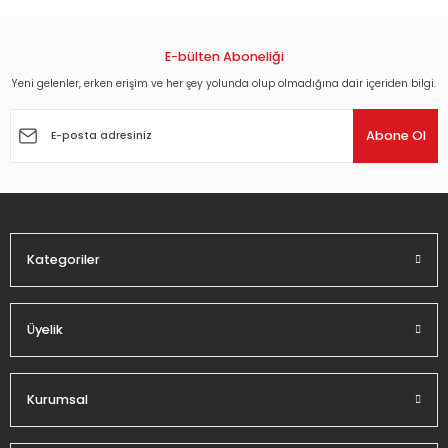
konularda yetersiz gördüğünüz noktaları öneri formunu
kullanarak tarafımıza iletebilirsiniz.
Görüş ve önerileriniz için teşekkür ederiz.
E-bülten Aboneliği
Yeni gelenler, erken erişim ve her şey yolunda olup olmadığına dair içeriden bilgi.
Ürün resmi kalitesiz, bozuk veya görüntülenemiyor.
Ürün açıklamasında eksik bilgiler bulunuyor.
Abone Ol
Ürün bilgilerinde hatalar bulunuyor.
Ürün fiyatı diğer sitelerden daha pahalı.
Bu ürüne benzer farklı alternatifler olmalı.
Kategoriler
Üyelik
Gönder
Kurumsal