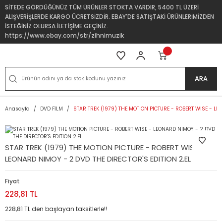
SİTEDE GÖRDÜĞÜNÜZ TÜM ÜRÜNLER STOKTA VARDIR, 5400 TL ÜZERİ
ALIŞVERİŞLERDE KARGO ÜCRETSİZDİR. EBAY'DE SATIŞTAKİ ÜRÜNLERİMİZDEN
İSTEĞİNİZ OLURSA İLETİŞİME GEÇİNİZ.
https://www.ebay.com/str/zihnimuzik
ARA
Anasayfa
DVD FİLM
STAR TREK (1979) THE MOTION PICTURE - ROBERT WISE - LE
STAR TREK (1979) THE MOTION PICTURE - ROBERT WISE -
LEONARD NIMOY - 2 DVD THE DIRECTOR'S EDITION 2.EL
Fiyat
228,81 TL
228,81 TL den başlayan taksitlerle!!