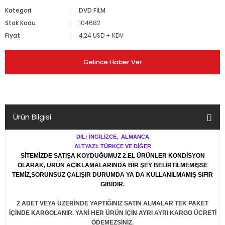
Kategori
DVD FİLM
Stok Kodu
104682
Fiyat
4,24 USD + KDV
Gelince Haber Ver
Ürün Bilgisi
DİL: İNGİLİZCE, ALMANCA
ALTYAZI: TÜRKÇE VE DİĞER
SİTEMİZDE SATIŞA KOYDUĞUMUZ 2.EL ÜRÜNLER KONDİSYON
OLARAK, ÜRÜN AÇIKLAMALARINDA BİR ŞEY BELİRTİLMEMİŞSE
TEMİZ,SORUNSUZ ÇALIŞIR DURUMDA YA DA KULLANILMAMIŞ SIFIR
GİBİDİR.
2 ADET VEYA ÜZERİNDE YAPTIĞINIZ SATIN ALMALAR TEK PAKET
İÇİNDE KARGOLANIR. YANİ HER ÜRÜN İÇİN AYRI AYRI KARGO ÜCRETİ
ÖDEMEZSİNİZ.