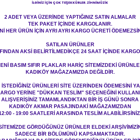
İLGİNİZ İÇİN ÇOK TEŞEKKÜRLER. ZİHNİMÜZİK
2 ADET VEYA ÜZERİNDE YAPTIĞINIZ SATIN ALMALAR
TEK PAKET İÇİNDE KARGOLANIR.
Nİ HER ÜRÜN İÇİN AYRI AYRI KARGO ÜCRETİ ÖDEMEZSİN
SATILAN ÜRÜNLER
FINDAN AKSİ BELİRTİLMEDİKÇE 24 SAAT İÇİNDE KARGO
ENİ BASIM SIFIR PLAKLAR HARİÇ SİTEMİZDEKİ ÜRÜNL
KADIKÖY MAĞAZAMIZDA DEĞİLDİR.
İSTEDİĞİNİZ ÜRÜNLERİ SİTE ÜZERİNDEN ÖDEMESİNİ 
ARGO YERİNE "DÜKKAN TESLİM" SEÇENEĞİNİ KULLAN
ALIŞVERİŞİNİZ TAMAMLANDIKTAN BİR İŞ GÜNÜ SONRA
KADIKÖY AKMAR PASAJINDAKİ MAĞAZAMIZDAN
12:00 - 19:00 SAATLERİ ARASINDA TESLİM ALABİLİRSİNİZ
SİTEMİZDE GÖRDÜĞÜNÜZ ÜRÜNLER ELDEKİ ARŞİVİMİZİ
SADECE BİR BÖLÜMÜNÜ KAPSAMAKTADIR.