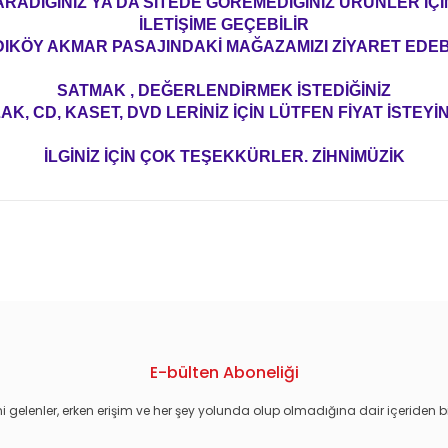
ARADIĞINIZ YA DA SİTEDE GÖREMEDİĞİNİZ ÜRÜNLER İÇİ
İLETİŞİME GEÇEBİLİR
IKÖY AKMAR PASAJINDAKİ MAĞAZAMIZI ZİYARET EDEBİ
SATMAK , DEĞERLENDİRMEK İSTEDİĞİNİZ
AK, CD, KASET, DVD LERİNİZ İÇİN LÜTFEN FİYAT İSTEYİN
İLGİNİZ İÇİN ÇOK TEŞEKKÜRLER. ZİHNİMÜZİK
konularda yetersiz gördüğünüz noktaları öneri formunu kullanarak tarafım
E-bülten Aboneliği
i gelenler, erken erişim ve her şey yolunda olup olmadığına dair içeriden bi