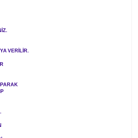
İZ.
YA VERİLİR.
ER
YAPARAK
IP
.
N