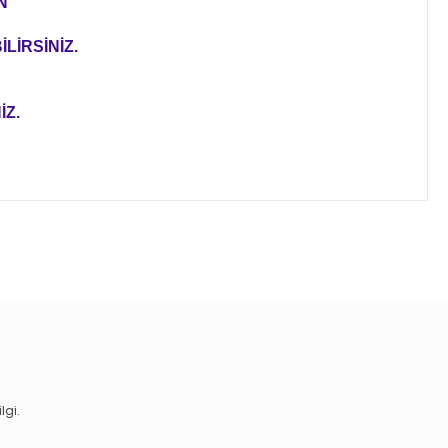
N
LİRSİNİZ.
İZ.
ıza iletebilirsiniz.
lgi.