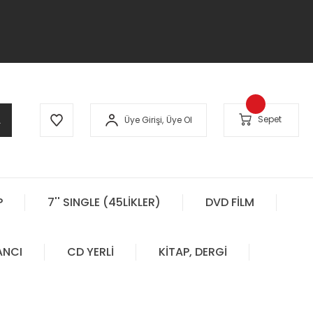
A
Sepet
Üye Girişi,
Üye Ol
P
7'' SINGLE (45LİKLER)
DVD FİLM
ANCI
CD YERLİ
KİTAP, DERGİ