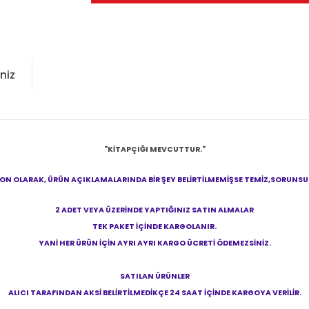
niz
"KİTAPÇIĞI MEVCUTTUR."
N OLARAK, ÜRÜN AÇIKLAMALARINDA BİR ŞEY BELİRTİLMEMİŞSE TEMİZ,SORUNSUZ 
2 ADET VEYA ÜZERİNDE YAPTIĞINIZ SATIN ALMALAR
TEK PAKET İÇİNDE KARGOLANIR.
YANİ HER ÜRÜN İÇİN AYRI AYRI KARGO ÜCRETİ ÖDEMEZSİNİZ.
SATILAN ÜRÜNLER
ALICI TARAFINDAN AKSİ BELİRTİLMEDİKÇE 24 SAAT İÇİNDE KARGOYA VERİLİR.