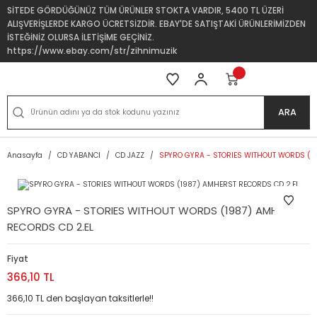
SİTEDE GÖRDÜĞÜNÜZ TÜM ÜRÜNLER STOKTA VARDIR, 5400 TL ÜZERİ
ALIŞVERİŞLERDE KARGO ÜCRETSİZDİR. EBAY'DE SATIŞTAKİ ÜRÜNLERİMİZDEN
İSTEĞİNİZ OLURSA İLETİŞİME GEÇİNİZ.
https://www.ebay.com/str/zihnimuzik
ARA
Anasayfa
CD YABANCI
CD JAZZ
SPYRO GYRA - STORIES WITHOUT WORDS (1
SPYRO GYRA - STORIES WITHOUT WORDS (1987) AMHERST
RECORDS CD 2.EL
Fiyat
366,10 TL
366,10 TL den başlayan taksitlerle!!