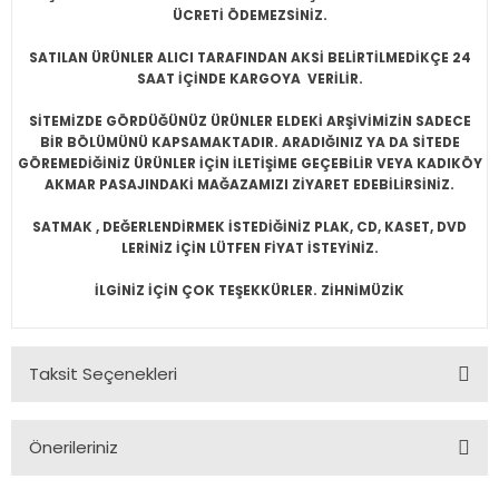
ÜCRETİ ÖDEMEZSİNİZ.
SATILAN ÜRÜNLER ALICI TARAFINDAN AKSİ BELİRTİLMEDİKÇE 24
SAAT İÇİNDE KARGOYA VERİLİR.
SİTEMİZDE GÖRDÜĞÜNÜZ ÜRÜNLER ELDEKİ ARŞİVİMİZİN SADECE
BİR BÖLÜMÜNÜ KAPSAMAKTADIR. ARADIĞINIZ YA DA SİTEDE
GÖREMEDİĞİNİZ ÜRÜNLER İÇİN İLETİŞİME GEÇEBİLİR VEYA KADIKÖY
AKMAR PASAJINDAKİ MAĞAZAMIZI ZİYARET EDEBİLİRSİNİZ.
SATMAK , DEĞERLENDİRMEK İSTEDİĞİNİZ PLAK, CD, KASET, DVD
LERİNİZ İÇİN LÜTFEN FİYAT İSTEYİNİZ.
İLGİNİZ İÇİN ÇOK TEŞEKKÜRLER. ZİHNİMÜZİK
Taksit Seçenekleri
Önerileriniz
Bu ürünün fiyat bilgisi, resim, ürün açıklamalarında ve diğer