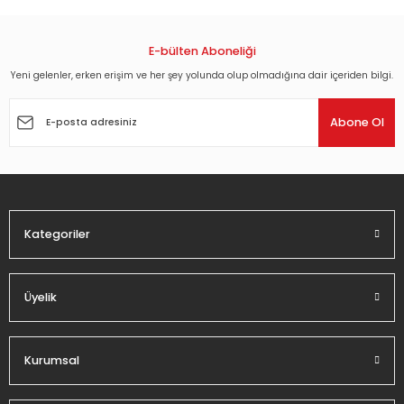
konularda yetersiz gördüğünüz noktaları öneri formunu
kullanarak tarafımıza iletebilirsiniz.
Görüş ve önerileriniz için teşekkür ederiz.
E-bülten Aboneliği
Yeni gelenler, erken erişim ve her şey yolunda olup olmadığına dair içeriden bilgi.
Ürün resmi kalitesiz, bozuk veya görüntülenemiyor.
Ürün açıklamasında eksik bilgiler bulunuyor.
Abone Ol
Ürün bilgilerinde hatalar bulunuyor.
Ürün fiyatı diğer sitelerden daha pahalı.
Bu ürüne benzer farklı alternatifler olmalı.
Kategoriler
Üyelik
Gönder
Kurumsal