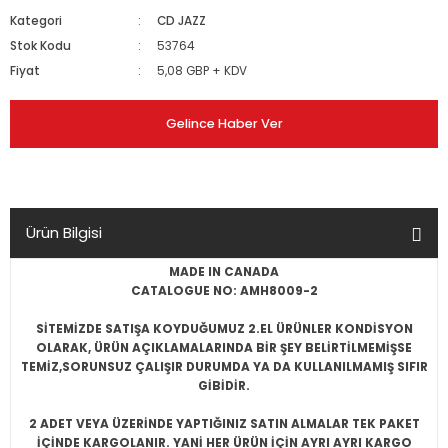
Kategori
CD JAZZ
Stok Kodu
53764
Fiyat
5,08 GBP + KDV
Gelince Haber Ver
Ürün Bilgisi
MADE IN CANADA
CATALOGUE NO: AMH8009-2
SİTEMİZDE SATIŞA KOYDUĞUMUZ 2.EL ÜRÜNLER KONDİSYON
OLARAK, ÜRÜN AÇIKLAMALARINDA BİR ŞEY BELİRTİLMEMİŞSE
TEMİZ,SORUNSUZ ÇALIŞIR DURUMDA YA DA KULLANILMAMIŞ SIFIR
GİBİDİR.
2 ADET VEYA ÜZERİNDE YAPTIĞINIZ SATIN ALMALAR TEK PAKET
İÇİNDE KARGOLANIR. YANİ HER ÜRÜN İÇİN AYRI AYRI KARGO