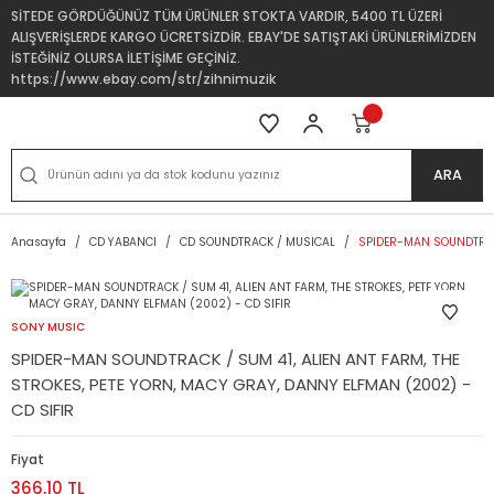
SİTEDE GÖRDÜĞÜNÜZ TÜM ÜRÜNLER STOKTA VARDIR, 5400 TL ÜZERİ
ALIŞVERİŞLERDE KARGO ÜCRETSİZDİR. EBAY'DE SATIŞTAKİ ÜRÜNLERİMİZDEN
İSTEĞİNİZ OLURSA İLETİŞİME GEÇİNİZ.
https://www.ebay.com/str/zihnimuzik
ARA
Anasayfa
CD YABANCI
CD SOUNDTRACK / MUSICAL
SPIDER-MAN SOUNDTRACK
SONY MUSIC
SPIDER-MAN SOUNDTRACK / SUM 41, ALIEN ANT FARM, THE
STROKES, PETE YORN, MACY GRAY, DANNY ELFMAN (2002) -
CD SIFIR
Fiyat
366,10 TL