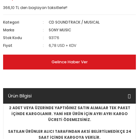
366,10 TL den başlayan taksitlerle!!
Kategori
CD SOUNDTRACK / MUSICAL
Marka
SONY MUSIC
Stok Kodu
93176
Fiyat
6,78 USD + KDV
Gelince Haber Ver
Ürün Bilgisi
2 ADET VEYA ÜZERİNDE YAPTIĞINIZ SATIN ALMALAR TEK PAKET
İÇİNDE KARGOLANIR. YANİ HER ÜRÜN İÇİN AYRI AYRI KARGO
ÜCRETİ ÖDEMEZSİNİZ.
SATILAN ÜRÜNLER ALICI TARAFINDAN AKSİ BELİRTİLMEDİKÇE 24
SAAT İÇİNDE KARGOYA VERİLİR.