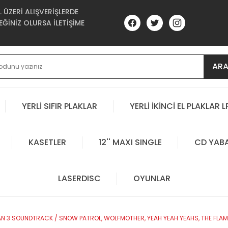
ÜZERİ ALIŞVERİŞLERDE
ĞİNİZ OLURSA İLETİŞİME
AR
YERLİ SIFIR PLAKLAR
YERLİ İKİNCİ EL PLAKLAR L
KASETLER
12'' MAXI SINGLE
CD YAB
LASERDISC
OYUNLAR
N 3 SOUNDTRACK / SNOW PATROL, WOLFMOTHER, YEAH YEAH YEAHS, THE FLAMING