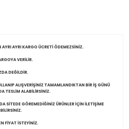
N AYRI AYRI KARGO ÜCRETİ ÖDEMEZSİNİZ.
ARGOYA VERİLİR.
ZDA DEĞİLDİR.
LLANIP ALIŞVERİŞİNİZ TAMAMLANDIKTAN BİR İŞ GÜNÜ
 TESLİM ALABİLİRSİNİZ.
A SİTEDE GÖREMEDİĞİNİZ ÜRÜNLER İÇİN İLETİŞİME
İLİRSİNİZ.
N FİYAT İSTEYİNİZ.