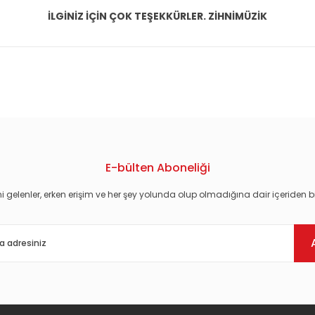
İLGİNİZ İÇİN ÇOK TEŞEKKÜRLER. ZİHNİMÜZİK
konularda yetersiz gördüğünüz noktaları öneri formunu kullanarak tarafım
E-bülten Aboneliği
i gelenler, erken erişim ve her şey yolunda olup olmadığına dair içeriden bi