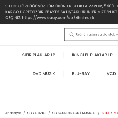
SİTEDE GÖRDÜĞÜNÜZ TÜM ÜRÜNLER STOKTA VARDIR, 5400 TL 
KARGO ÜCRETSİZDİR. EBAY'DE SATIŞTAKİ ÜRÜNLERİMİZDEN İSTE
GEÇİNİZ. https://www.ebay.com/str/zihnimuzik
SIFIR PLAKLAR LP
İKİNCİ EL PLAKLAR LP
DVD MÜZİK
BLU-RAY
VCD
Anasayfa
CD YABANCI
CD SOUNDTRACK / MUSICAL
SPIDER-MA