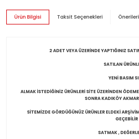
Ürün Bilgisi
Taksit Seçenekleri
Önerileri
2 ADET VEYA ÜZERİNDE YAPTIĞINIZ SATI
SATILAN ÜRÜNLE
YENİ BASIM S
ALMAK İSTEDİĞİNİZ ÜRÜNLERİ SİTE ÜZERİNDEN ÖDEM
SONRA KADIKÖY AKMAR P
SİTEMİZDE GÖRDÜĞÜNÜZ ÜRÜNLER ELDEKİ ARŞİVİMİ
GEÇEBİLİR
SATMAK , DEĞERLEN