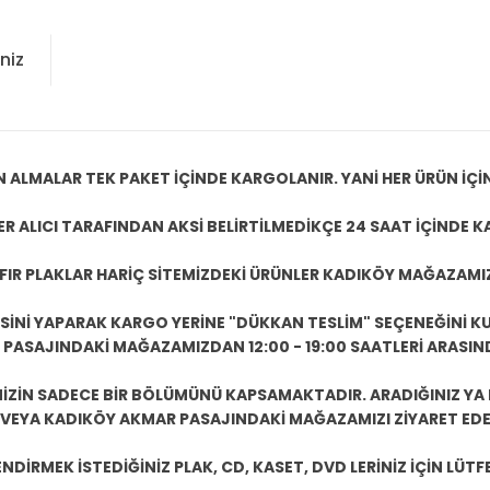
niz
N ALMALAR TEK PAKET İÇİNDE KARGOLANIR. YANİ HER ÜRÜN İÇİ
R ALICI TARAFINDAN AKSİ BELİRTİLMEDİKÇE 24 SAAT İÇİNDE K
IFIR PLAKLAR HARİÇ SİTEMİZDEKİ ÜRÜNLER KADIKÖY MAĞAZAMI
ESİNİ YAPARAK KARGO YERİNE "DÜKKAN TESLİM" SEÇENEĞİNİ KU
ASAJINDAKİ MAĞAZAMIZDAN 12:00 - 19:00 SAATLERİ ARASINDA
ZİN SADECE BİR BÖLÜMÜNÜ KAPSAMAKTADIR. ARADIĞINIZ YA D
 VEYA KADIKÖY AKMAR PASAJINDAKİ MAĞAZAMIZI ZİYARET EDEB
DİRMEK İSTEDİĞİNİZ PLAK, CD, KASET, DVD LERİNİZ İÇİN LÜTFE