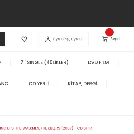
A
Sepet
Üye Girişi,
Üye Ol
P
7'' SINGLE (45LİKLER)
DVD FİLM
ANCI
CD YERLİ
KİTAP, DERGİ
 LIPS, THE WALKMEN, THE KILLERS (2007) - CD SIFIR