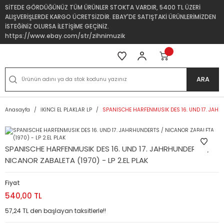
SİTEDE GÖRDÜĞÜNÜZ TÜM ÜRÜNLER STOKTA VARDIR, 5400 TL ÜZERİ
ALIŞVERİŞLERDE KARGO ÜCRETSİZDİR. EBAY'DE SATIŞTAKİ ÜRÜNLERİMİZDEN
İSTEĞİNİZ OLURSA İLETİŞİME GEÇİNİZ.
https://www.ebay.com/str/zihnimuzik
ARA
Anasayfa
İKİNCİ EL PLAKLAR LP
SPANISCHE HARFENMUSIK DES 16. UND 17. JAHRH
SPANISCHE HARFENMUSIK DES 16. UND 17. JAHRHUNDERTS /
NICANOR ZABALETA (1970) - LP 2.EL PLAK
Fiyat
540,00 TL
57,24 TL den başlayan taksitlerle!!