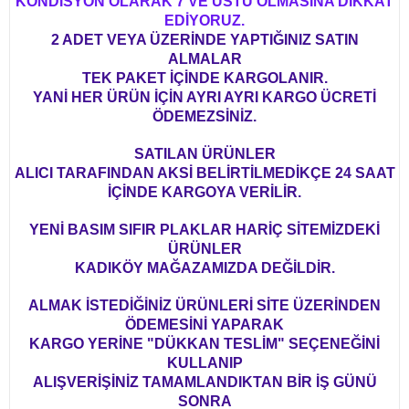
KONDİSYON OLARAK 7 VE ÜSTÜ OLMASINA DİKKAT
EDİYORUZ.
2 ADET VEYA ÜZERİNDE YAPTIĞINIZ SATIN
ALMALAR
TEK PAKET İÇİNDE KARGOLANIR.
YANİ HER ÜRÜN İÇİN AYRI AYRI KARGO ÜCRETİ
ÖDEMEZSİNİZ.
SATILAN ÜRÜNLER
ALICI TARAFINDAN AKSİ BELİRTİLMEDİKÇE 24 SAAT
İÇİNDE KARGOYA VERİLİR.
YENİ BASIM SIFIR PLAKLAR HARİÇ SİTEMİZDEKİ
ÜRÜNLER
KADIKÖY MAĞAZAMIZDA DEĞİLDİR.
ALMAK İSTEDİĞİNİZ ÜRÜNLERİ SİTE ÜZERİNDEN
ÖDEMESİNİ YAPARAK
KARGO YERİNE "DÜKKAN TESLİM" SEÇENEĞİNİ
KULLANIP
ALIŞVERİŞİNİZ TAMAMLANDIKTAN BİR İŞ GÜNÜ
SONRA