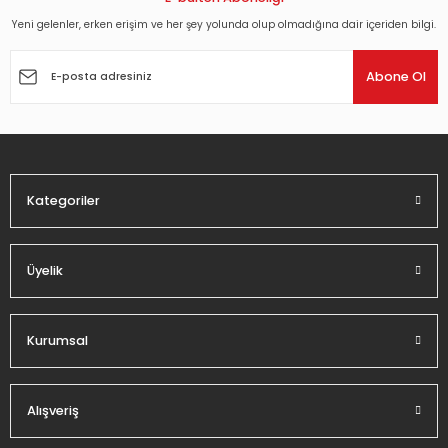
Yeni gelenler, erken erişim ve her şey yolunda olup olmadığına dair içeriden bilgi.
Ürün resmi kalitesiz, bozuk veya görüntülenemiyor.
Ürün açıklamasında eksik bilgiler bulunuyor.
Abone Ol
Ürün bilgilerinde hatalar bulunuyor.
Ürün fiyatı diğer sitelerden daha pahalı.
Bu ürüne benzer farklı alternatifler olmalı.
Kategoriler
Üyelik
Gönder
Kurumsal
Alışveriş