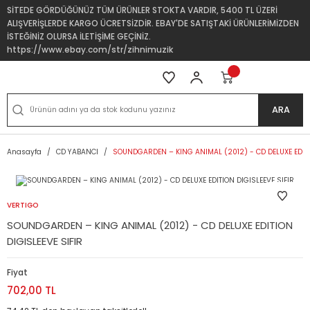
SİTEDE GÖRDÜĞÜNÜZ TÜM ÜRÜNLER STOKTA VARDIR, 5400 TL ÜZERİ
ALIŞVERİŞLERDE KARGO ÜCRETSİZDİR. EBAY'DE SATIŞTAKİ ÜRÜNLERİMİZDEN
İSTEĞİNİZ OLURSA İLETİŞİME GEÇİNİZ.
https://www.ebay.com/str/zihnimuzik
ARA
Anasayfa
CD YABANCI
SOUNDGARDEN – KING ANIMAL (2012) - CD DELUXE EDITI
VERTIGO
SOUNDGARDEN – KING ANIMAL (2012) - CD DELUXE EDITION
DIGISLEEVE SIFIR
Fiyat
702,00 TL