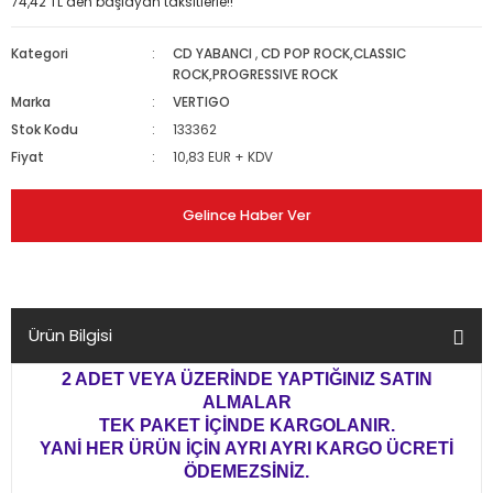
74,42 TL den başlayan taksitlerle!!
Kategori
CD YABANCI
,
CD POP ROCK,CLASSIC
ROCK,PROGRESSIVE ROCK
Marka
VERTIGO
Stok Kodu
133362
Fiyat
10,83 EUR + KDV
Gelince Haber Ver
Ürün Bilgisi
2 ADET VEYA ÜZERİNDE YAPTIĞINIZ SATIN
ALMALAR
TEK PAKET İÇİNDE KARGOLANIR.
YANİ HER ÜRÜN İÇİN AYRI AYRI KARGO ÜCRETİ
ÖDEMEZSİNİZ.