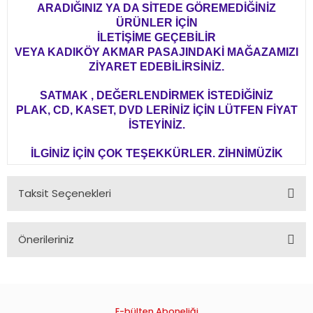
ARADIĞINIZ YA DA SİTEDE GÖREMEDİĞİNİZ
ÜRÜNLER İÇİN
İLETİŞİME GEÇEBİLİR
VEYA KADIKÖY AKMAR PASAJINDAKİ MAĞAZAMIZI
ZİYARET EDEBİLİRSİNİZ.
SATMAK , DEĞERLENDİRMEK İSTEDİĞİNİZ
PLAK, CD, KASET, DVD LERİNİZ İÇİN LÜTFEN FİYAT
İSTEYİNİZ.
İLGİNİZ İÇİN ÇOK TEŞEKKÜRLER. ZİHNİMÜZİK
Taksit Seçenekleri
Önerileriniz
Bu ürünün fiyat bilgisi, resim, ürün açıklamalarında ve diğer
konularda yetersiz gördüğünüz noktaları öneri formunu
kullanarak tarafımıza iletebilirsiniz.
Görüş ve önerileriniz için teşekkür ederiz.
E-bülten Aboneliği