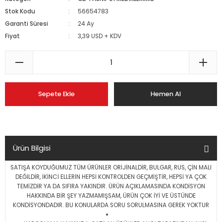
Stok Kodu
56654783
Garanti Süresi
24 Ay
Fiyat
3,39 USD + KDV
Sepete Ekle
Hemen Al
Ürün Bilgisi
SATIŞA KOYDUĞUMUZ TÜM ÜRÜNLER ORİJİNALDİR, BULGAR, RUS, ÇİN MALI
DEĞİLDİR, İKİNCİ ELLERİN HEPSİ KONTROLDEN GEÇMİŞTİR, HEPSİ YA ÇOK
TEMİZDİR YA DA SIFIRA YAKINDIR. ÜRÜN AÇIKLAMASINDA KONDİSYON
HAKKINDA BİR ŞEY YAZMAMIŞSAM, ÜRÜN ÇOK İYİ VE ÜSTÜNDE
KONDİSYONDADIR. BU KONULARDA SORU SORULMASINA GEREK YOKTUR