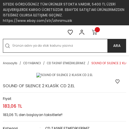
SİTEDE GÖRDÜĞÜNÜZ TÜM ÜRÜNLER STOKTA VARDIR, 5400 TL ÜZERİ
ALIŞVERİŞLERDE KARGO ÜCRETSİZDİR. EBAY'DE SATIŞTAKİ ÜRÜNLERİMİZDEN
İSTEĞİNİZ OLURSA İLETİŞİME GEÇİNİZ.
https://www.ebay.com/str/zihnimuzik
ARA
Anasayfa
CD YABANCI
CD TASNİF ETMEDİKLERİMİZ
SOUND OF SILENCE 2 KLASİ
SOUND OF SILENCE 2 KLASİK CD 2.EL
Fiyat
183,06 TL
183,06 TL den başlayan taksitlerle!!
Kategori
CD TASNİF ETMEDİKLERİMİZ