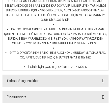
KARGOLAMA HAKKINDA; SATILAN ÜRÜNLER ALICI TARAFINDAN AKSİ
BELİRTİLMEDİKÇE 24 SAAT İÇİNDE KARGOYA VERİLİR, İLERLEYEN TARİHLERDE
BİTECEK ÜRÜNLER İÇİN KARGO BEKLETİLİR, ALICI DİĞER KARGO FİRMALARI
TERCİHİNİ BİLDİREBİLİR. TOPLU ÖDEME VE KARGO İÇİN MESAJ ATMANIZ İYİ
OLUR, DİYALOG İYİDİR.
KARGO FİRMALARININ FİYATLARI HEM İNDİRİMİM, HEM DE HER ZAMAN
ŞUBEYE TESLİM ETTİĞİM HALDE BAZI ALICILAR İÇİN PAHALI OLABİLMEKTEDİR,
BUNDA BENİM YAPABİLECEĞİM BİR ŞEY YOK, KARGO FİYATI YÜZÜNDEN
OLUMSUZ YORUM BIRAKILMASINI KABUL ETMEK MÜMKÜN DEĞİL .
GİTTİGİDİYOR'DA HEM SATICI HEM ALICI KONUMUNDAYIM, TOPLU PLAK,
CD, KASET, DVD LERİNİZ İÇİN LÜTFEN FİYAT İSTEYİNİZ.
İLGİNİZ İÇİN ÇOK TEŞEKKÜRLER. ZİHNİMÜZİK
Taksit Seçenekleri
Önerileriniz
Bu ürünün fiyat bilgisi, resim, ürün açıklamalarında ve diğer