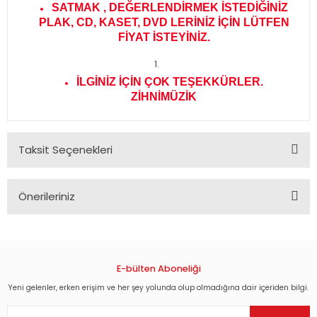
SATMAK , DEĞERLENDİRMEK İSTEDİĞİNİZ
PLAK, CD, KASET, DVD LERİNİZ İÇİN LÜTFEN
FİYAT İSTEYİNİZ.
İLGİNİZ İÇİN ÇOK TEŞEKKÜRLER.
ZİHNİMÜZİK
Taksit Seçenekleri
Önerileriniz
Bu ürünün fiyat bilgisi, resim, ürün açıklamalarında ve diğer
konularda yetersiz gördüğünüz noktaları öneri formunu
kullanarak tarafımıza iletebilirsiniz.
Görüş ve önerileriniz için teşekkür ederiz.
E-bülten Aboneliği
Yeni gelenler, erken erişim ve her şey yolunda olup olmadığına dair içeriden bilgi.
Ürün resmi kalitesiz, bozuk veya görüntülenemiyor.