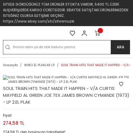
SİTEDE GÖRDÜĞÜNÜZ TÜM ÜRÜNLER STOKTA VARDIR, 5400 TL ÜZERİ
ALIŞVERİŞLERDE KARGO ÜCRETSİZDİR. EBAY'DE SATIŞTAKİ ÜRÜNLERİMİZDEN
İSTEĞİNİZ OLURSA İLETİŞİME GEÇİNİZ.
https://www.ebay.com/str/zihnimuzik
ARA
Anasayfa
İKİNCİ EL PLAKLAR LP
SOUL TRAIN HITS THAT MADE IT HAPPEN - V/A C
SOUL TRAIN HITS THAT MADE IT HAPPEN - V/A CURTIS
MAYFIELD AL GREEN JOE TEX JAMES BROWN CYMANDE (1973)
- LP 2.EL PLAK
Fiyat
274,58 TL
274,58 TL den başlayan taksitlerle!!