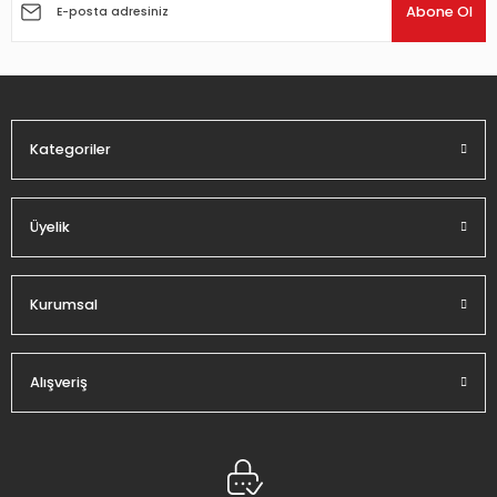
Ürün açıklamasında eksik bilgiler bulunuyor.
Abone Ol
Ürün bilgilerinde hatalar bulunuyor.
Ürün fiyatı diğer sitelerden daha pahalı.
Bu ürüne benzer farklı alternatifler olmalı.
Kategoriler
Üyelik
Gönder
Kurumsal
Alışveriş