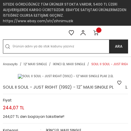
SİTEDE GÖRDÜĞÜNÜZ TÜM ÜRÜNLER STOKTA VARDIR, 5400 TL ÜZERİ
ALIŞVERİŞLERDE KARGO ÜCRETSİZDİR. EBAY'DE SATIŞTAKİ ÜRÜNLERİMİZDEN
İSTEĞİNİZ OLURSA İLETİŞİME GEÇİNİZ.
https://www.ebay.com/str/zihnimuzik
ARA
Anasayfa
12'' MAXI SINGLE
İKİNCİ EL MAXI SINGLE
SOUL II SOUL - JUST RIGHT 
SOUL II SOUL - JUST RIGHT (1992) - 12'' MAXI SINGLE PLAK 2.EL
Fiyat
244,07 TL
244,07 TL den başlayan taksitlerle!!
Kategori
İKİNCİ EL MAXI SINGLE