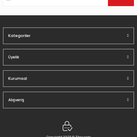
Ürün bilgilerinde hatalar bulunuyor.
Ürün fiyatı diğer sitelerden daha pahalı.
Bu ürüne benzer farklı alternatifler olmalı.
Kategoriler
Üyelik
Gönder
Kurumsal
Alışveriş