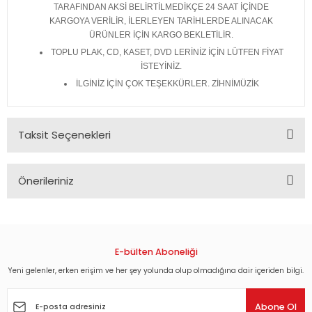
TARAFINDAN AKSİ BELİRTİLMEDİKÇE 24 SAAT İÇİNDE
KARGOYA VERİLİR, İLERLEYEN TARİHLERDE ALINACAK
ÜRÜNLER İÇİN KARGO BEKLETİLİR.
TOPLU PLAK, CD, KASET, DVD LERİNİZ İÇİN LÜTFEN FİYAT
İSTEYİNİZ.
İLGİNİZ İÇİN ÇOK TEŞEKKÜRLER. ZİHNİMÜZİK
Taksit Seçenekleri
Önerileriniz
Bu ürünün fiyat bilgisi, resim, ürün açıklamalarında ve diğer
konularda yetersiz gördüğünüz noktaları öneri formunu
kullanarak tarafımıza iletebilirsiniz.
Görüş ve önerileriniz için teşekkür ederiz.
E-bülten Aboneliği
Yeni gelenler, erken erişim ve her şey yolunda olup olmadığına dair içeriden bilgi.
Ürün resmi kalitesiz, bozuk veya görüntülenemiyor.
Ürün açıklamasında eksik bilgiler bulunuyor.
Abone Ol