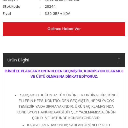
Stok Kodu
26244
Fiyat
3,39 GBP + KDV
Gelince Haber Ver
Ürün Bilgisi
İKİNCİ EL PLAKLAR KONTROLDEN GEÇMİŞTİR, KONDİSYON OLARAK 8
VE ÜSTÜ OLMASINA DİKKAT EDİYORUZ.
SATIŞA KOYDUĞUMUZ TÜM ÜRÜNLER ORİJİNALDİR, İKİNCİ
ELLERİN HEPSİ KONTROLDEN GEÇMİŞTİR, HEPSİ YA ÇOK
TEMİZDİR YA DA SIFIRA YAKINDIR. ÜRÜN AÇIKLAMASINDA
KONDİSYON HAKKINDA AKSİ BİR ŞEY YAZILMAMIŞSA, ÜRÜN
ÇOK İYİ VE ÜSTÜNDE KONDİSYONDADIR.
KARGOLAMA HAKKINDA; SATILAN ÜRÜNLER ALICI