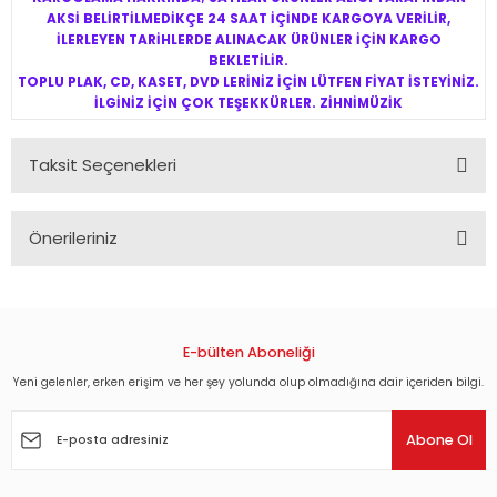
AKSİ BELİRTİLMEDİKÇE 24 SAAT İÇİNDE KARGOYA VERİLİR,
İLERLEYEN TARİHLERDE ALINACAK ÜRÜNLER İÇİN KARGO
BEKLETİLİR.
TOPLU PLAK, CD, KASET, DVD LERİNİZ İÇİN LÜTFEN FİYAT İSTEYİNİZ.
İLGİNİZ İÇİN ÇOK TEŞEKKÜRLER. ZİHNİMÜZİK
Taksit Seçenekleri
Önerileriniz
Bu ürünün fiyat bilgisi, resim, ürün açıklamalarında ve diğer
konularda yetersiz gördüğünüz noktaları öneri formunu
kullanarak tarafımıza iletebilirsiniz.
Görüş ve önerileriniz için teşekkür ederiz.
E-bülten Aboneliği
Yeni gelenler, erken erişim ve her şey yolunda olup olmadığına dair içeriden bilgi.
Ürün resmi kalitesiz, bozuk veya görüntülenemiyor.
Ürün açıklamasında eksik bilgiler bulunuyor.
Abone Ol
Ürün bilgilerinde hatalar bulunuyor.