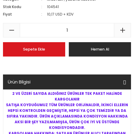
Stok Kodu
104541
Fiyat
10,17 USD + KDV
Sepete Ekle
Hemen Al
Ürün Bilgisi
2 VE ÜZERİ SAYIDA ALDIĞINIZ ÜRÜNLER TEK PAKET HALİNDE
KARGOLANIR
SATIŞA KOYDUĞUMUZ TÜM ÜRÜNLER ORİJİNALDİR, İKİNCİ ELLERİN
HEPSİ KONTROLDEN GEÇMİŞTİR, HEPSİ YA ÇOK TEMİZDİR YA DA
SIFIRA YAKINDIR. ÜRÜN AÇIKLAMASINDA KONDİSYON HAKKINDA
AKSİ BİR ŞEY YAZILMAMIŞSA, ÜRÜN ÇOK İYİ VE ÜSTÜNDE
KONDİSYONDADIR.
KARGOLAMA HAKKINDA; SATILAN ÜRÜNLER ALICI TARAFINDAN