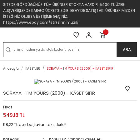
SİTEDE GÖRDÜĞÜNÜZ TÜM ÜRÜNLER STOKTA VARDIR, 5400 TL ÜZERİ
ALIŞVERİŞLERDE KARGO ÜCRETSİZDİR. EBAY'DE SATIŞTAKİ ÜRÜNLERİMİZDEN
İSTEĞİNİZ OLURSA İLETİŞİME GEÇİNİZ.
https://www.ebay.com/str/zihnimuzik
ARA
Anasayfa
KASETLER
SORAYA - I'M YOURS (2000) - KASET SIFIR
SORAYA - I'M YOURS (2000) - KASET SIFIR
Fiyat
549,18 TL
58,22 TL den başlayan taksitlerle!!
Kategori
KASETLER
,
yabancı kasetler