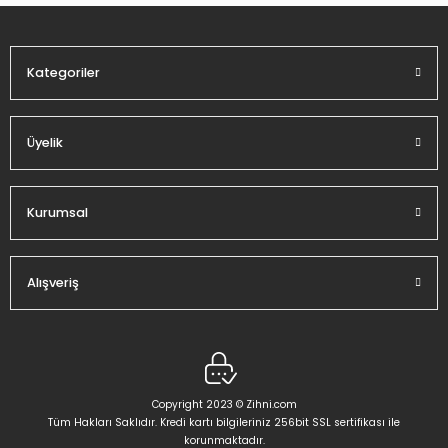
Ürün fiyatı diğer sitelerden daha pahalı.
Bu ürüne benzer farklı alternatifler olmalı.
Kategoriler
Üyelik
Gönder
Kurumsal
Alışveriş
Copyright 2023 © Zihni.com
Tüm Hakları Saklıdır. Kredi kartı bilgileriniz 256bit SSL sertifikası ile
korunmaktadır.