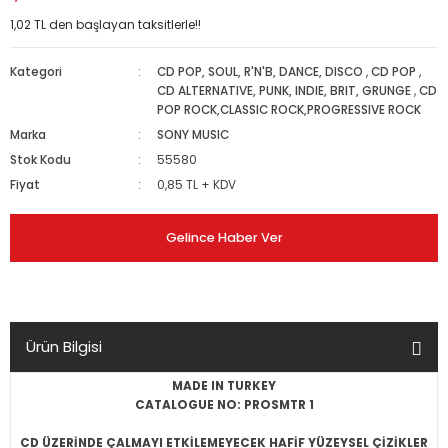
1,02 TL den başlayan taksitlerle!!
Kategori
CD POP, SOUL, R'N'B, DANCE, DISCO
,
CD POP
,
CD ALTERNATIVE, PUNK, INDIE, BRIT, GRUNGE
,
CD
POP ROCK,CLASSIC ROCK,PROGRESSIVE ROCK
Marka
SONY MUSIC
Stok Kodu
55580
Fiyat
0,85 TL + KDV
Gelince Haber Ver
Ürün Bilgisi
MADE IN TURKEY
CATALOGUE NO: PROSMTR 1
CD ÜZERİNDE ÇALMAYI ETKİLEMEYECEK HAFİF YÜZEYSEL ÇİZİKLER