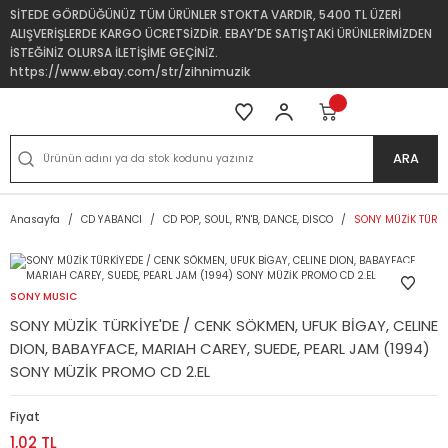
SİTEDE GÖRDÜĞÜNÜZ TÜM ÜRÜNLER STOKTA VARDIR, 5400 TL ÜZERİ
ALIŞVERİŞLERDE KARGO ÜCRETSİZDİR. EBAY'DE SATIŞTAKİ ÜRÜNLERİMİZDEN
İSTEĞİNİZ OLURSA İLETİŞİME GEÇİNİZ.
https://www.ebay.com/str/zihnimuzik
ARA
Anasayfa
CD YABANCI
CD POP, SOUL, R'N'B, DANCE, DISCO
SONY MÜZİK TÜRKİY
SONY MUSIC
SONY MÜZİK TÜRKİYE'DE / CENK SÖKMEN, UFUK BİGAY, CELINE
DION, BABAYFACE, MARIAH CAREY, SUEDE, PEARL JAM (1994)
SONY MÜZİK PROMO CD 2.EL
Fiyat
1,02 TL