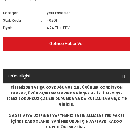
Kategori
yerli kasetler
Stok Kodu
46261
Fiyat
4,24 TL + KDV
Gelince Haber Ver
Ürün Bilgisi
SİTEMİZDE SATIŞA KOYDUĞUMUZ 2.EL ÜRÜNLER KONDİSYON
OLARAK, ÜRÜN AÇIKLAMALARINDA BİR ŞEY BELİRTİLMEMİŞSE
TEMİZ,SORUNSUZ ÇALIŞIR DURUMDA YA DA KULLANILMAMIŞ SIFIR
GİBİDİR.
2 ADET VEYA ÜZERİNDE YAPTIĞINIZ SATIN ALMALAR TEK PAKET
İÇİNDE KARGOLANIR. YANİ HER ÜRÜN İÇİN AYRI AYRI KARGO
ÜCRETİ ÖDEMEZSİNİZ.