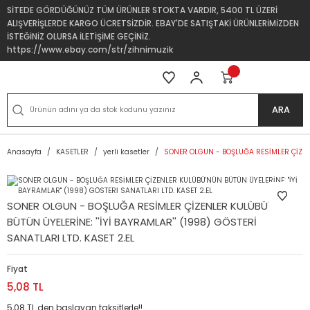
SİTEDE GÖRDÜĞÜNÜZ TÜM ÜRÜNLER STOKTA VARDIR, 5400 TL ÜZERİ
ALIŞVERİŞLERDE KARGO ÜCRETSİZDİR. EBAY'DE SATIŞTAKİ ÜRÜNLERİMİZDEN
İSTEĞİNİZ OLURSA İLETİŞİME GEÇİNİZ.
https://www.ebay.com/str/zihnimuzik
ARA
Anasayfa
KASETLER
yerli kasetler
SONER OLGUN - BOŞLUĞA RESİMLER ÇİZENLE
SONER OLGUN - BOŞLUĞA RESİMLER ÇİZENLER KULÜBÜ'NÜN
BÜTÜN ÜYELERİNE: ''İYİ BAYRAMLAR'' (1998) GÖSTERİ
SANATLARI LTD. KASET 2.EL
Fiyat
5,08 TL
5,08 TL den başlayan taksitlerle!!