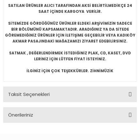
SATILAN ÜRÜNLER ALICI TARAFINDAN AKSİ BELİRTİLMEDİKÇE 24
SAAT İÇİNDE KARGOYA VERİLİR.
SİTEMİZDE GÖRDÜĞÜNÜZ ÜRÜNLER ELDEKİ ARŞİVİMİZİN SADECE
BİR BÖLÜMÜNÜ KAPSAMAKTADIR. ARADIĞINIZ YA DA SİTEDE
GÖREMEDİĞİNİZ ÜRÜNLER İÇİN İLETİŞİME GEÇEBİLİR VEYA KADIKÖY
AKMAR PASAJINDAKİ MAĞAZAMIZI ZİYARET EDEBİLİRSİNİZ.
SATMAK , DEĞERLENDİRMEK İSTEDİĞİNİZ PLAK, CD, KASET, DVD
LERİNİZ İÇİN LÜTFEN FİYAT İSTEYİNİZ.
İLGİNİZ İÇİN ÇOK TEŞEKKÜRLER. ZİHNİMÜZİK
Taksit Seçenekleri
Önerileriniz
Bu ürünün fiyat bilgisi, resim, ürün açıklamalarında ve diğer
konularda yetersiz gördüğünüz noktaları öneri formunu
kullanarak tarafımıza iletebilirsiniz.