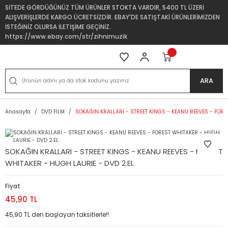
SİTEDE GÖRDÜĞÜNÜZ TÜM ÜRÜNLER STOKTA VARDIR, 5400 TL ÜZERİ
ALIŞVERİŞLERDE KARGO ÜCRETSİZDİR. EBAY'DE SATIŞTAKİ ÜRÜNLERİMİZDEN
İSTEĞİNİZ OLURSA İLETİŞİME GEÇİNİZ.
https://www.ebay.com/str/zihnimuzik
ARA
Anasayfa
DVD FİLM
SOKAĞIN KRALLARI - STREET KINGS - KEANU REEVES - FORE
SOKAĞIN KRALLARI - STREET KINGS - KEANU REEVES - FOREST
WHITAKER - HUGH LAURIE - DVD 2.EL
Fiyat
45,90 TL
45,90 TL den başlayan taksitlerle!!