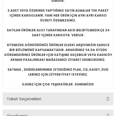
GİBİDİR.
2 ADET VEYA ÜZERİNDE YAPTIĞINIZ SATIN ALMALAR TEK PAKET
İÇİNDE KARGOLANIR. YANİ HER ÜRÜN İÇİN AYRI AYRI KARGO
ÜCRETİ ÖDEMEZSİNİZ.
SATILAN ÜRÜNLER ALICI TARAFINDAN AKSİ BELİRTİLMEDİKÇE 24
SAAT İÇİNDE KARGOYA VERİLİR.
SİTEMİZDE GÖRDÜĞÜNÜZ ÜRÜNLER ELDEKİ ARŞİVİMİZİN SADECE
BİR BÖLÜMÜNÜ KAPSAMAKTADIR. ARADIĞINIZ YA DA SİTEDE
GÖREMEDİĞİNİZ ÜRÜNLER İÇİN İLETİŞİME GEÇEBİLİR VEYA KADIKÖY
AKMAR PASAJINDAKİ MAĞAZAMIZI ZİYARET EDEBİLİRSİNİZ.
SATMAK , DEĞERLENDİRMEK İSTEDİĞİNİZ PLAK, CD, KASET, DVD
LERİNİZ İÇİN LÜTFEN FİYAT İSTEYİNİZ.
İLGİNİZ İÇİN ÇOK TEŞEKKÜRLER. ZİHNİMÜZİK
Taksit Seçenekleri
Önerileriniz