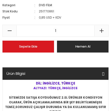
Kategori
DVD FİLM
Stok Kodu
251770861
Fiyat
0,85 USD + KDV
Sepete Ekle
Hemen Al
Ürün Bilgisi
DİL: İNGİLİZCE, TÜRKÇE
ALTYAZI: TÜRKÇE, İNGİLİZCE
SİTEMİZDE SATIŞA KOYDUĞUMUZ 2.EL ÜRÜNLER KONDİSYON
OLARAK, ÜRÜN AÇIKLAMALARINDA BİR ŞEY BELİRTİLMEMİŞSE
TEMİZ,SORUNSUZ ÇALIŞIR DURUMDA YA DA KULLANILMAMIŞ SIFIR