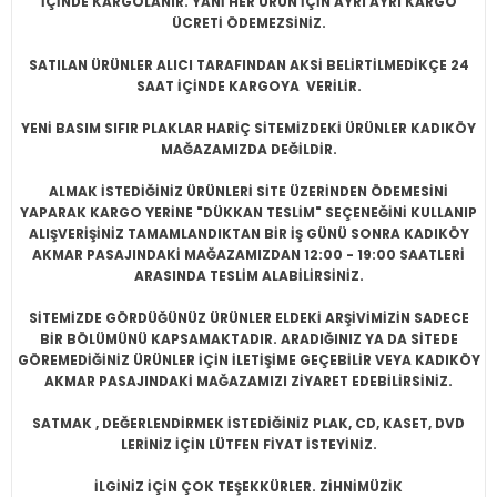
İÇİNDE KARGOLANIR. YANİ HER ÜRÜN İÇİN AYRI AYRI KARGO
ÜCRETİ ÖDEMEZSİNİZ.
SATILAN ÜRÜNLER ALICI TARAFINDAN AKSİ BELİRTİLMEDİKÇE 24
SAAT İÇİNDE KARGOYA VERİLİR.
YENİ BASIM SIFIR PLAKLAR HARİÇ SİTEMİZDEKİ ÜRÜNLER KADIKÖY
MAĞAZAMIZDA DEĞİLDİR.
ALMAK İSTEDİĞİNİZ ÜRÜNLERİ SİTE ÜZERİNDEN ÖDEMESİNİ
YAPARAK KARGO YERİNE "DÜKKAN TESLİM" SEÇENEĞİNİ KULLANIP
ALIŞVERİŞİNİZ TAMAMLANDIKTAN BİR İŞ GÜNÜ SONRA KADIKÖY
AKMAR PASAJINDAKİ MAĞAZAMIZDAN 12:00 - 19:00 SAATLERİ
ARASINDA TESLİM ALABİLİRSİNİZ.
SİTEMİZDE GÖRDÜĞÜNÜZ ÜRÜNLER ELDEKİ ARŞİVİMİZİN SADECE
BİR BÖLÜMÜNÜ KAPSAMAKTADIR. ARADIĞINIZ YA DA SİTEDE
GÖREMEDİĞİNİZ ÜRÜNLER İÇİN İLETİŞİME GEÇEBİLİR VEYA KADIKÖY
AKMAR PASAJINDAKİ MAĞAZAMIZI ZİYARET EDEBİLİRSİNİZ.
SATMAK , DEĞERLENDİRMEK İSTEDİĞİNİZ PLAK, CD, KASET, DVD
LERİNİZ İÇİN LÜTFEN FİYAT İSTEYİNİZ.
İLGİNİZ İÇİN ÇOK TEŞEKKÜRLER. ZİHNİMÜZİK