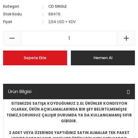
Kategori
CD SINGLE
Stok Kodu
88478
Fiyat
2,54 USD + KDV
Sepete Ekle
Hemen Al
Ürün Bilgisi
SİTEMİZDE SATIŞA KOYDUĞUMUZ 2.EL ÜRÜNLER KONDİSYON
OLARAK, ÜRÜN AÇIKLAMALARINDA BİR ŞEY BELİRTİLMEMİŞSE
TEMİZ,SORUNSUZ ÇALIŞIR DURUMDA YA DA KULLANILMAMIŞ SIFIR
GİBİDİR.
2 ADET VEYA ÜZERİNDE YAPTIĞINIZ SATIN ALMALAR TEK PAKET