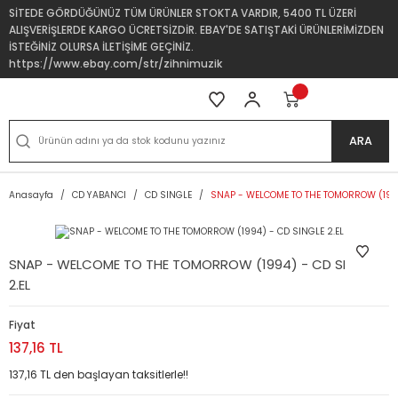
SİTEDE GÖRDÜĞÜNÜZ TÜM ÜRÜNLER STOKTA VARDIR, 5400 TL ÜZERİ
ALIŞVERİŞLERDE KARGO ÜCRETSİZDİR. EBAY'DE SATIŞTAKİ ÜRÜNLERİMİZDEN
İSTEĞİNİZ OLURSA İLETİŞİME GEÇİNİZ.
https://www.ebay.com/str/zihnimuzik
ARA
Anasayfa
CD YABANCI
CD SINGLE
SNAP - WELCOME TO THE TOMORROW (1994
SNAP - WELCOME TO THE TOMORROW (1994) - CD SINGLE
2.EL
Fiyat
137,16 TL
137,16 TL den başlayan taksitlerle!!