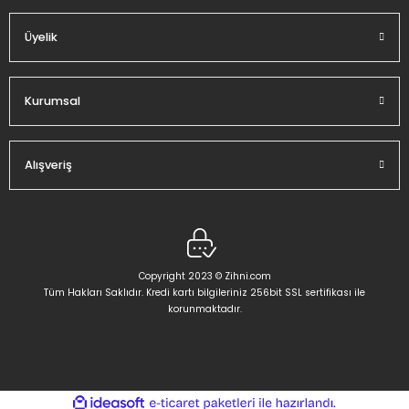
Üyelik
Gönder
Kurumsal
Alışveriş
Copyright 2023 © Zihni.com
Tüm Hakları Saklıdır. Kredi kartı bilgileriniz 256bit SSL sertifikası ile
korunmaktadır.
ideasoft
ile
e-