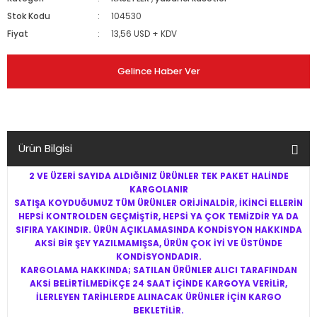
Stok Kodu
104530
Fiyat
13,56 USD + KDV
Gelince Haber Ver
Ürün Bilgisi
2 VE ÜZERİ SAYIDA ALDIĞINIZ ÜRÜNLER TEK PAKET HALİNDE
KARGOLANIR
SATIŞA KOYDUĞUMUZ TÜM ÜRÜNLER ORİJİNALDİR, İKİNCİ ELLERİN
HEPSİ KONTROLDEN GEÇMİŞTİR, HEPSİ YA ÇOK TEMİZDİR YA DA
SIFIRA YAKINDIR. ÜRÜN AÇIKLAMASINDA KONDİSYON HAKKINDA
AKSİ BİR ŞEY YAZILMAMIŞSA, ÜRÜN ÇOK İYİ VE ÜSTÜNDE
KONDİSYONDADIR.
KARGOLAMA HAKKINDA; SATILAN ÜRÜNLER ALICI TARAFINDAN
AKSİ BELİRTİLMEDİKÇE 24 SAAT İÇİNDE KARGOYA VERİLİR,
İLERLEYEN TARİHLERDE ALINACAK ÜRÜNLER İÇİN KARGO
BEKLETİLİR.