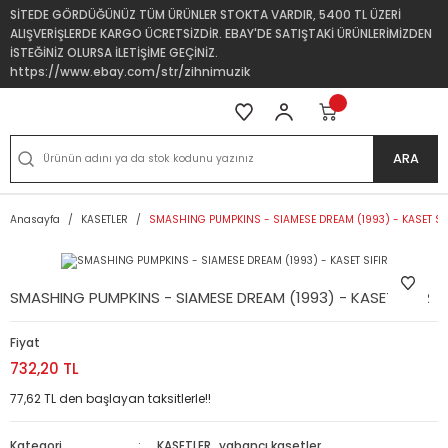
SİTEDE GÖRDÜĞÜNÜZ TÜM ÜRÜNLER STOKTA VARDIR, 5400 TL ÜZERİ
ALIŞVERİŞLERDE KARGO ÜCRETSİZDİR. EBAY'DE SATIŞTAKİ ÜRÜNLERİMİZDEN
İSTEĞİNİZ OLURSA İLETİŞİME GEÇİNİZ.
https://www.ebay.com/str/zihnimuzik
ARA
Anasayfa
KASETLER
SMASHING PUMPKINS - SIAMESE DREAM (1993) - KASET SI
SMASHING PUMPKINS - SIAMESE DREAM (1993) - KASET SIFIR
Fiyat
732,20 TL
77,62 TL den başlayan taksitlerle!!
Kategori
KASETLER
,
yabancı kasetler