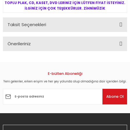
TOPLU PLAK, CD, KASET, DVD LERİNİZ İÇİN LÜTFEN FİYAT İSTEYİNİZ.
İLGİNİZ İÇİN ÇOK TEŞEKKÜRLER. ZİHNİMÜZİK
Taksit Seçenekleri
Önerileriniz
Bu ürünün fiyat bilgisi, resim, ürün açıklamalarında ve diğer
konularda yetersiz gördüğünüz noktaları öneri formunu
kullanarak tarafımıza iletebilirsiniz.
Görüş ve önerileriniz için teşekkür ederiz.
E-bülten Aboneliği
Yeni gelenler, erken erişim ve her şey yolunda olup olmadığına dair içeriden bilgi.
Ürün resmi kalitesiz, bozuk veya görüntülenemiyor.
Ürün açıklamasında eksik bilgiler bulunuyor.
Abone Ol
Ürün bilgilerinde hatalar bulunuyor.
Ürün fiyatı diğer sitelerden daha pahalı.
Bu ürüne benzer farklı alternatifler olmalı.