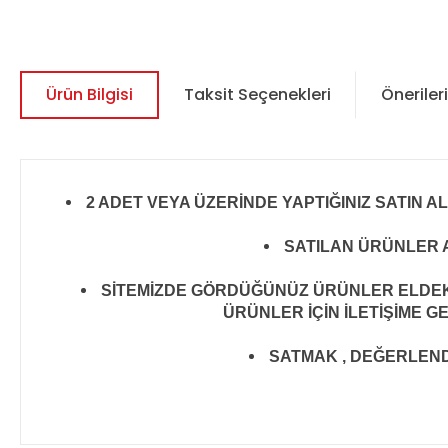
Ürün Bilgisi
Taksit Seçenekleri
Önerileri
2 ADET VEYA ÜZERİNDE YAPTIĞINIZ SATIN A
SATILAN ÜRÜNLER A
SİTEMİZDE GÖRDÜĞÜNÜZ ÜRÜNLER ELDEKİ 
ÜRÜNLER İÇİN İLETİŞİME G
SATMAK , DEĞERLENDİR