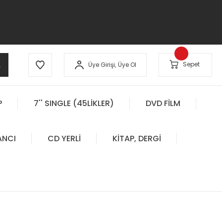
A
Sepet
Üye Girişi,
Üye Ol
P
7'' SINGLE (45LİKLER)
DVD FİLM
ANCI
CD YERLİ
KİTAP, DERGİ