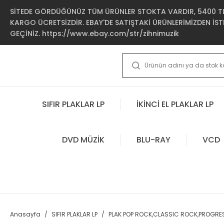
SİTEDE GÖRDÜĞÜNÜZ TÜM ÜRÜNLER STOKTA VARDIR, 5400 TL 
KARGO ÜCRETSİZDİR. EBAY'DE SATIŞTAKİ ÜRÜNLERİMİZDEN İSTE
GEÇİNİZ. https://www.ebay.com/str/zihnimuzik
SIFIR PLAKLAR LP
İKİNCİ EL PLAKLAR LP
DVD MÜZİK
BLU-RAY
VCD
Anasayfa
SIFIR PLAKLAR LP
PLAK POP ROCK,CLASSIC ROCK,PROGRE