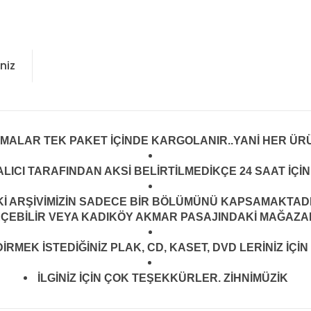
niz
LMALAR TEK PAKET İÇİNDE KARGOLANIR..YANİ HER ÜRÜ
LICI TARAFINDAN AKSİ BELİRTİLMEDİKÇE 24 SAAT İÇ
ARŞİVİMİZİN SADECE BİR BÖLÜMÜNÜ KAPSAMAKTADIR.
EÇEBİLİR VEYA KADIKÖY AKMAR PASAJINDAKİ MAĞAZAMI
MEK İSTEDİĞİNİZ PLAK, CD, KASET, DVD LERİNİZ İÇİN 
İLGİNİZ İÇİN ÇOK TEŞEKKÜRLER. ZİHNİMÜZİK