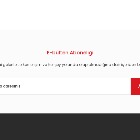
konularda yetersiz gördüğünüz noktaları öneri formunu kullanarak tarafım
E-bülten Aboneliği
i gelenler, erken erişim ve her şey yolunda olup olmadığına dair içeriden bi
Gönder