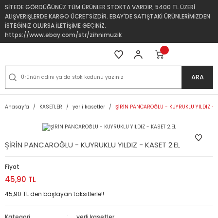
SİTEDE GÖRDÜĞÜNÜZ TÜM ÜRÜNLER STOKTA VARDIR, 5400 TL ÜZERİ
ALIŞVERİŞLERDE KARGO ÜCRETSİZDİR. EBAY'DE SATIŞTAKİ ÜRÜNLERİMİZDEN
İSTEĞİNİZ OLURSA İLETİŞİME GEÇİNİZ.
https://www.ebay.com/str/zihnimuzik
ARA
Anasayfa
KASETLER
yerli kasetler
ŞİRİN PANCAROĞLU - KUYRUKLU YILDIZ - K
ŞİRİN PANCAROĞLU - KUYRUKLU YILDIZ - KASET 2.EL
Fiyat
45,90 TL
45,90 TL den başlayan taksitlerle!!
Kategori
yerli kasetler