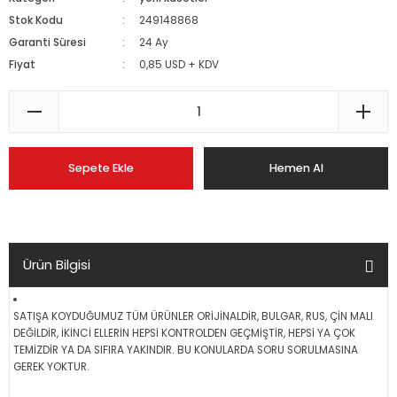
Stok Kodu
249148868
Garanti Süresi
24 Ay
Fiyat
0,85 USD + KDV
Sepete Ekle
Hemen Al
Ürün Bilgisi
SATIŞA KOYDUĞUMUZ TÜM ÜRÜNLER ORİJİNALDİR, BULGAR, RUS, ÇİN MALI
DEĞİLDİR, İKİNCİ ELLERİN HEPSİ KONTROLDEN GEÇMİŞTİR, HEPSİ YA ÇOK
TEMİZDİR YA DA SIFIRA YAKINDIR. BU KONULARDA SORU SORULMASINA
GEREK YOKTUR.