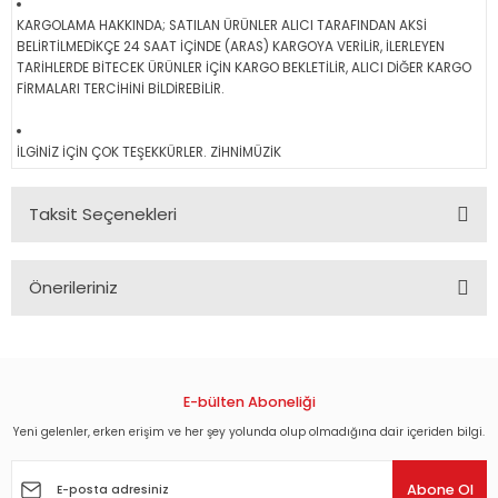
KARGOLAMA HAKKINDA; SATILAN ÜRÜNLER ALICI TARAFINDAN AKSİ
BELİRTİLMEDİKÇE 24 SAAT İÇİNDE (ARAS) KARGOYA VERİLİR, İLERLEYEN
TARİHLERDE BİTECEK ÜRÜNLER İÇİN KARGO BEKLETİLİR, ALICI DİĞER KARGO
FİRMALARI TERCİHİNİ BİLDİREBİLİR.
İLGİNİZ İÇİN ÇOK TEŞEKKÜRLER. ZİHNİMÜZİK
Taksit Seçenekleri
Önerileriniz
Bu ürünün fiyat bilgisi, resim, ürün açıklamalarında ve diğer
konularda yetersiz gördüğünüz noktaları öneri formunu
kullanarak tarafımıza iletebilirsiniz.
Görüş ve önerileriniz için teşekkür ederiz.
E-bülten Aboneliği
Yeni gelenler, erken erişim ve her şey yolunda olup olmadığına dair içeriden bilgi.
Ürün resmi kalitesiz, bozuk veya görüntülenemiyor.
Ürün açıklamasında eksik bilgiler bulunuyor.
Abone Ol