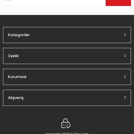
Ürün bilgilerinde hatalar bulunuyor.
Ürün fiyatı diğer sitelerden daha pahalı.
Bu ürüne benzer farklı alternatifler olmalı.
Kategoriler
Üyelik
Gönder
Kurumsal
Alışveriş