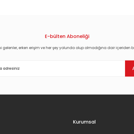
E-bülten Aboneliği
i gelenler, erken erişim ve her şey yolunda olup olmadığına dair içeriden bi
Gönder
Kurumsal