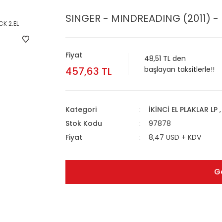
SINGER - MINDREADING (2011) - 
Fiyat
48,51 TL den
457,63 TL
başlayan taksitlerle!!
Kategori
İKİNCİ EL PLAKLAR LP
Stok Kodu
97878
Fiyat
8,47 USD + KDV
G