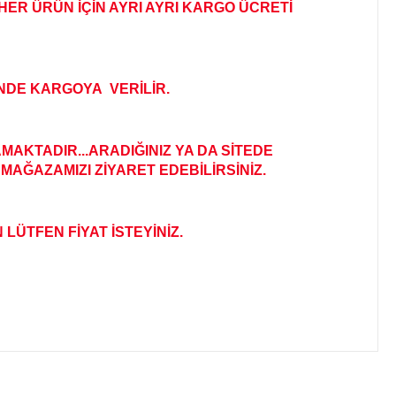
HER ÜRÜN İÇİN AYRI AYRI KARGO ÜCRETİ
İNDE KARGOYA VERİLİR
.
AKTADIR...ARADIĞINIZ YA DA SİTEDE
MAĞAZAMIZI ZİYARET EDEBİLİRSİNİZ.
 LÜTFEN FİYAT İSTEYİNİZ.
ıza iletebilirsiniz.