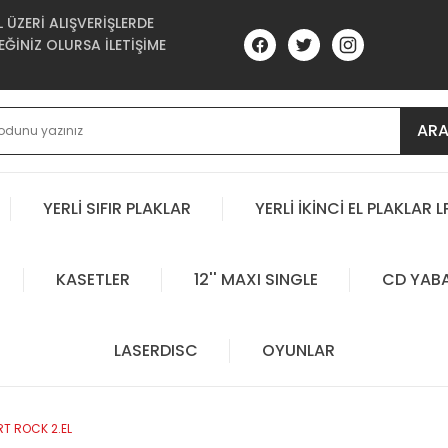
ÜZERİ ALIŞVERİŞLERDE
ĞİNİZ OLURSA İLETİŞİME
AR
YERLİ SIFIR PLAKLAR
YERLİ İKİNCİ EL PLAKLAR L
KASETLER
12'' MAXI SINGLE
CD YAB
LASERDISC
OYUNLAR
RT ROCK 2.EL