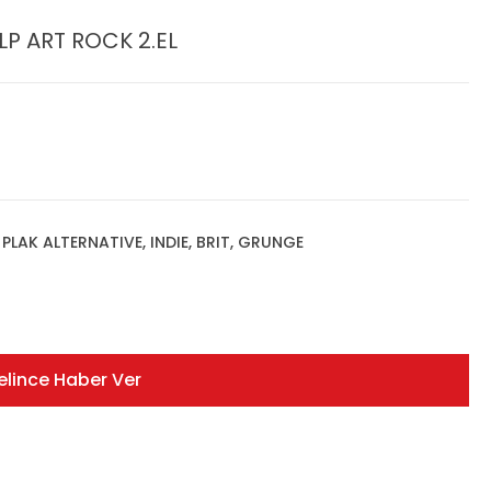
LP ART ROCK 2.EL
,
PLAK ALTERNATIVE, INDIE, BRIT, GRUNGE
elince Haber Ver