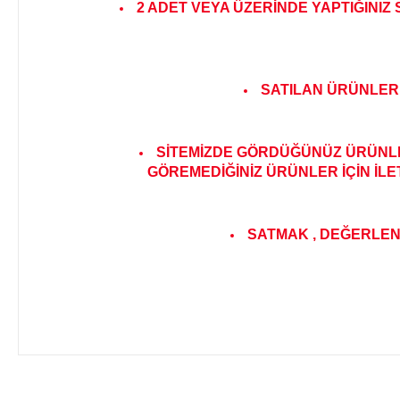
2 ADET VEYA ÜZERİNDE YAPTIĞINIZ
SATILAN ÜRÜNLER 
SİTEMİZDE GÖRDÜĞÜNÜZ ÜRÜNLER
GÖREMEDİĞİNİZ ÜRÜNLER İÇİN İLE
SATMAK , DEĞERLENDİ
Bu ürünün fiyat bilgisi, resim, ürün açıklamalarında ve diğer 