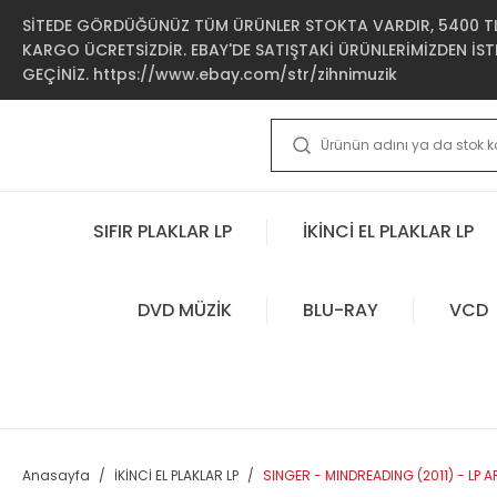
SİTEDE GÖRDÜĞÜNÜZ TÜM ÜRÜNLER STOKTA VARDIR, 5400 TL 
KARGO ÜCRETSİZDİR. EBAY'DE SATIŞTAKİ ÜRÜNLERİMİZDEN İSTE
GEÇİNİZ. https://www.ebay.com/str/zihnimuzik
SIFIR PLAKLAR LP
İKİNCİ EL PLAKLAR LP
DVD MÜZİK
BLU-RAY
VCD
Anasayfa
İKİNCİ EL PLAKLAR LP
SINGER - MINDREADING (2011) - LP A