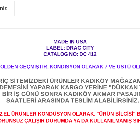
niz
MADE IN USA
LABEL: DRAG CITY
CATALOG NO: DC 412
ROLDEN GEÇMİŞTİR, KONDİSYON OLARAK 7 VE ÜSTÜ OL
ARİÇ SİTEMİZDEKİ ÜRÜNLER KADIKÖY MAĞAZAM
ÖDEMESİNİ YAPARAK KARGO YERİNE "DÜKKAN 
 BİR İŞ GÜNÜ SONRA KADIKÖY AKMAR PASAJIN
SAATLERİ ARASINDA TESLİM ALABİLİRSİNİZ.
2.EL ÜRÜNLER KONDÜSYON OLARAK, "ÜRÜN BİLGİSİ" 
ORUNSUZ ÇALIŞIR DURUMDA YA DA KULLANILMAMIŞ SIFI