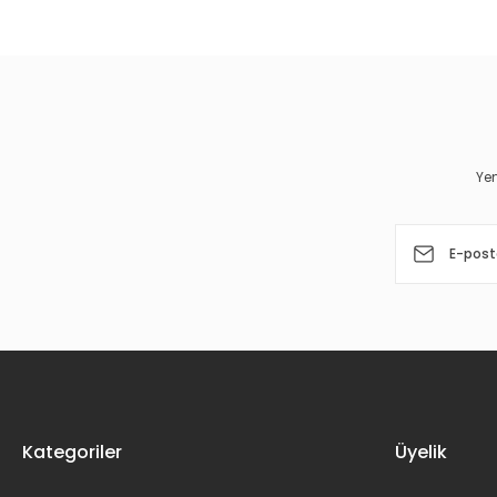
Görüş ve önerileriniz için teşekkür ederiz.
Ürün resmi kalitesiz, bozuk veya görüntülenemiyor.
Ürün açıklamasında eksik bilgiler bulunuyor.
Ürün bilgilerinde hatalar bulunuyor.
Yen
Ürün fiyatı diğer sitelerden daha pahalı.
Bu ürüne benzer farklı alternatifler olmalı.
Kategoriler
Üyelik