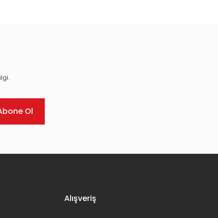
lgi.
Abone Ol
Alışveriş