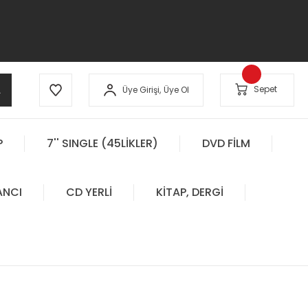
A
Sepet
Üye Girişi,
Üye Ol
P
7'' SINGLE (45LİKLER)
DVD FİLM
ANCI
CD YERLİ
KİTAP, DERGİ