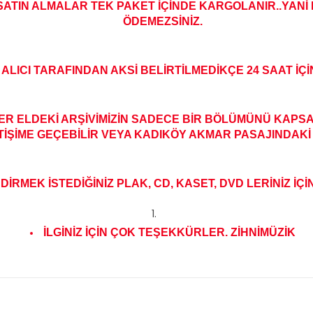
 SATIN ALMALAR TEK PAKET İÇİNDE KARGOLANIR..YANİ 
ÖDEMEZSİNİZ.
ALICI TARAFINDAN AKSİ BELİRTİLMEDİKÇE 24 SAAT İÇ
 ELDEKİ ARŞİVİMİZİN SADECE BİR BÖLÜMÜNÜ KAPSAM
TİŞİME GEÇEBİLİR VEYA KADIKÖY AKMAR PASAJINDAKİ 
RMEK İSTEDİĞİNİZ PLAK, CD, KASET, DVD LERİNİZ İÇİN
İLGİNİZ İÇİN ÇOK TEŞEKKÜRLER. ZİHNİMÜZİK
konularda yetersiz gördüğünüz noktaları öneri formunu kullanarak tarafım