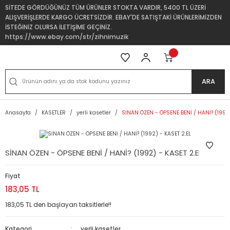
SİTEDE GÖRDÜĞÜNÜZ TÜM ÜRÜNLER STOKTA VARDIR, 5400 TL ÜZERİ
ALIŞVERİŞLERDE KARGO ÜCRETSİZDİR. EBAY'DE SATIŞTAKİ ÜRÜNLERİMİZDEN
İSTEĞİNİZ OLURSA İLETİŞİME GEÇİNİZ.
https://www.ebay.com/str/zihnimuzik
ARA
Anasayfa
KASETLER
yerli kasetler
SİNAN ÖZEN - ÖPSENE BENİ / HANİ? (1992)
SİNAN ÖZEN - ÖPSENE BENİ / HANİ? (1992) - KASET 2.EL
Fiyat
183,05 TL
183,05 TL den başlayan taksitlerle!!
Kategori
yerli kasetler