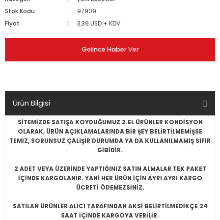
Stok Kodu
97909
Fiyat
3,39 USD + KDV
Gelince Haber Ver
Ürün Bilgisi
SİTEMİZDE SATIŞA KOYDUĞUMUZ 2.EL ÜRÜNLER KONDİSYON
OLARAK, ÜRÜN AÇIKLAMALARINDA BİR ŞEY BELİRTİLMEMİŞSE
TEMİZ, SORUNSUZ ÇALIŞIR DURUMDA YA DA KULLANILMAMIŞ SIFIR
GİBİDİR.
2 ADET VEYA ÜZERİNDE YAPTIĞINIZ SATIN ALMALAR TEK PAKET
İÇİNDE KARGOLANIR. YANİ HER ÜRÜN İÇİN AYRI AYRI KARGO
ÜCRETİ ÖDEMEZSİNİZ.
SATILAN ÜRÜNLER ALICI TARAFINDAN AKSİ BELİRTİLMEDİKÇE 24
SAAT İÇİNDE KARGOYA VERİLİR.