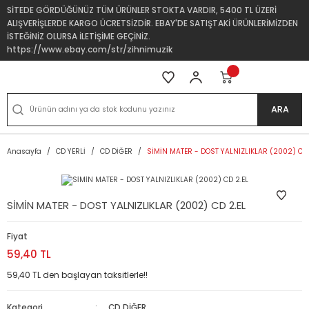
SİTEDE GÖRDÜĞÜNÜZ TÜM ÜRÜNLER STOKTA VARDIR, 5400 TL ÜZERİ
ALIŞVERİŞLERDE KARGO ÜCRETSİZDİR. EBAY'DE SATIŞTAKİ ÜRÜNLERİMİZDEN
İSTEĞİNİZ OLURSA İLETİŞİME GEÇİNİZ.
https://www.ebay.com/str/zihnimuzik
ARA
Anasayfa
CD YERLİ
CD DİĞER
SİMİN MATER - DOST YALNIZLIKLAR (2002) CD 
SİMİN MATER - DOST YALNIZLIKLAR (2002) CD 2.EL
Fiyat
59,40 TL
59,40 TL den başlayan taksitlerle!!
Kategori
CD DİĞER