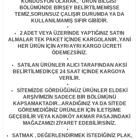
KONDÜSYON OLARAK, "ÜRÜN BİLGİSİ"
BÖLÜMÜNDE BİRŞEY BELİRTİLMEMİŞSE
TEMİZ,SORUNSUZ ÇALIŞIR DURUMDA YA DA
KULLANILMAMIŞ SIFIR GİBİDİR
.
2 ADET VEYA ÜZERİNDE YAPTIĞINIZ SATIN
ALMALAR TEK PAKET İÇİNDE KARGOLANIR..YANİ
HER ÜRÜN İÇİN AYRI AYRI KARGO ÜCRETİ
ÖDEMEZSİNİZ.
SATILAN ÜRÜNLER ALICI TARAFINDAN AKSİ
BELİRTİLMEDİKÇE 24 SAAT İÇİNDE KARGOYA
VERİLİR
.
SİTEMİZDE GÖRDÜĞÜNÜZ ÜRÜNLER ELDEKİ
ARŞİVİMİZİN SADECE BİR BÖLÜMÜNÜ
KAPSAMAKTADIR...ARADIĞINIZ YA DA SİTEDE
GÖREMEDİĞİNİZ ÜRÜNLER İÇİN İLETİŞİME
GEÇEBİLİR VEYA KADIKÖY AKMAR PASAJINDAKİ
MAĞAZAMIZI ZİYARET EDEBİLİRSİNİZ.
SATMAK , DEĞERLENDİRMEK İSTEDİĞİNİZ PLAK,