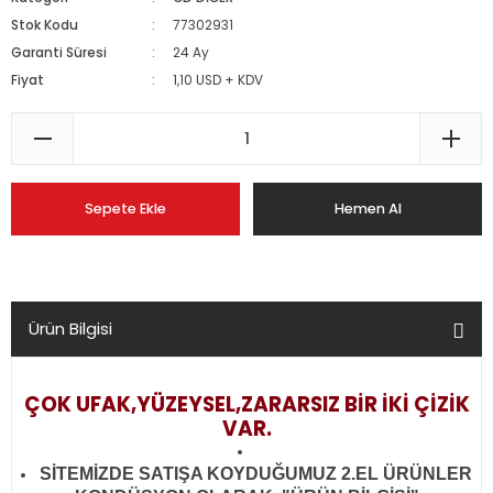
Stok Kodu
77302931
Garanti Süresi
24 Ay
Fiyat
1,10 USD + KDV
Sepete Ekle
Hemen Al
Ürün Bilgisi
ÇOK UFAK,YÜZEYSEL,ZARARSIZ BİR İKİ ÇİZİK
VAR.
SİTEMİZDE SATIŞA KOYDUĞUMUZ 2.EL ÜRÜNLER