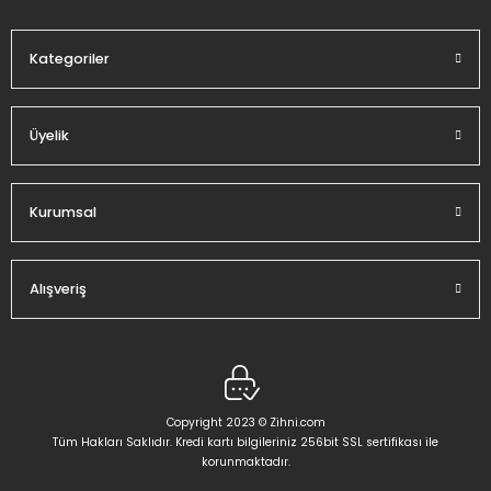
Bu ürüne benzer farklı alternatifler olmalı.
Kategoriler
Üyelik
Gönder
Kurumsal
Alışveriş
Copyright 2023 © Zihni.com
Tüm Hakları Saklıdır. Kredi kartı bilgileriniz 256bit SSL sertifikası ile
korunmaktadır.