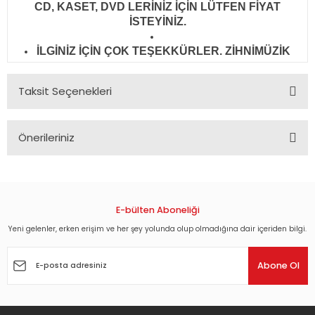
CD, KASET, DVD LERİNİZ İÇİN LÜTFEN FİYAT
İSTEYİNİZ.
İLGİNİZ İÇİN ÇOK TEŞEKKÜRLER. ZİHNİMÜZİK
Taksit Seçenekleri
Önerileriniz
Bu ürünün fiyat bilgisi, resim, ürün açıklamalarında ve diğer
konularda yetersiz gördüğünüz noktaları öneri formunu
kullanarak tarafımıza iletebilirsiniz.
Görüş ve önerileriniz için teşekkür ederiz.
E-bülten Aboneliği
Yeni gelenler, erken erişim ve her şey yolunda olup olmadığına dair içeriden bilgi.
Ürün resmi kalitesiz, bozuk veya görüntülenemiyor.
Ürün açıklamasında eksik bilgiler bulunuyor.
Abone Ol
Ürün bilgilerinde hatalar bulunuyor.
Ürün fiyatı diğer sitelerden daha pahalı.