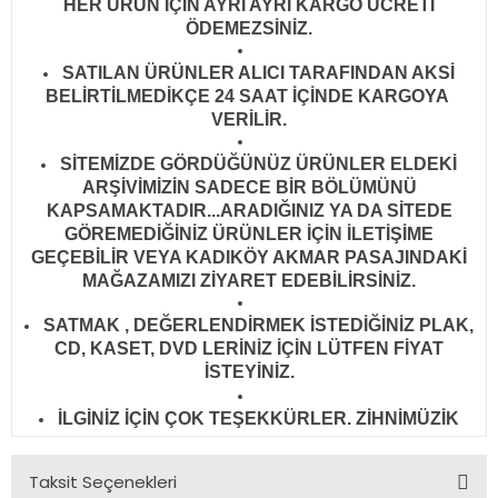
HER ÜRÜN İÇİN AYRI AYRI KARGO ÜCRETİ
ÖDEMEZSİNİZ.
SATILAN ÜRÜNLER ALICI TARAFINDAN AKSİ
BELİRTİLMEDİKÇE 24 SAAT İÇİNDE KARGOYA
VERİLİR
.
SİTEMİZDE GÖRDÜĞÜNÜZ ÜRÜNLER ELDEKİ
ARŞİVİMİZİN SADECE BİR BÖLÜMÜNÜ
KAPSAMAKTADIR...ARADIĞINIZ YA DA SİTEDE
GÖREMEDİĞİNİZ ÜRÜNLER İÇİN İLETİŞİME
GEÇEBİLİR VEYA KADIKÖY AKMAR PASAJINDAKİ
MAĞAZAMIZI ZİYARET EDEBİLİRSİNİZ.
SATMAK , DEĞERLENDİRMEK İSTEDİĞİNİZ PLAK,
CD, KASET, DVD LERİNİZ İÇİN LÜTFEN FİYAT
İSTEYİNİZ.
İLGİNİZ İÇİN ÇOK TEŞEKKÜRLER. ZİHNİMÜZİK
Taksit Seçenekleri