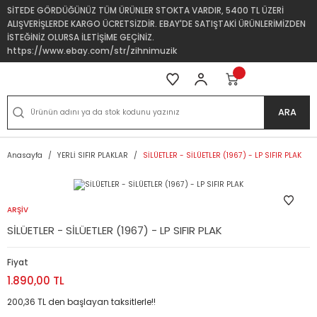
SİTEDE GÖRDÜĞÜNÜZ TÜM ÜRÜNLER STOKTA VARDIR, 5400 TL ÜZERİ
ALIŞVERİŞLERDE KARGO ÜCRETSİZDİR. EBAY'DE SATIŞTAKİ ÜRÜNLERİMİZDEN
İSTEĞİNİZ OLURSA İLETİŞİME GEÇİNİZ.
https://www.ebay.com/str/zihnimuzik
ARA
Anasayfa
YERLİ SIFIR PLAKLAR
SİLÜETLER - SİLÜETLER (1967) - LP SIFIR PLAK
ARŞİV
SİLÜETLER - SİLÜETLER (1967) - LP SIFIR PLAK
Fiyat
1.890,00 TL
200,36 TL den başlayan taksitlerle!!