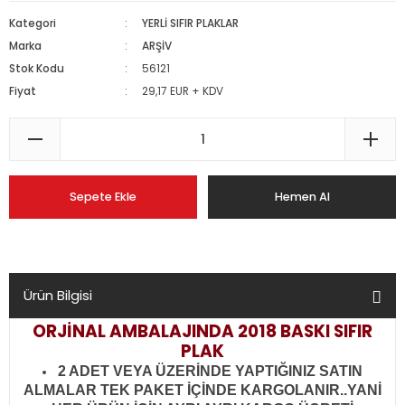
Kategori
YERLİ SIFIR PLAKLAR
Marka
ARŞİV
Stok Kodu
56121
Fiyat
29,17 EUR + KDV
Sepete Ekle
Hemen Al
Ürün Bilgisi
ORJİNAL AMBALAJINDA 2018 BASKI SIFIR
PLAK
2 ADET VEYA ÜZERİNDE YAPTIĞINIZ SATIN
ALMALAR TEK PAKET İÇİNDE KARGOLANIR..YANİ