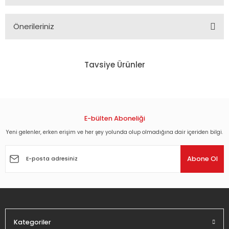
Önerileriniz
Bu ürünün fiyat bilgisi, resim, ürün açıklamalarında ve diğer
konularda yetersiz gördüğünüz noktaları öneri formunu
Tavsiye Ürünler
kullanarak tarafımıza iletebilirsiniz.
Görüş ve önerileriniz için teşekkür ederiz.
EROL BÜYÜKBURÇ - HOP DEDİK (1976) - LP 2017 EDITION SIFIR PLAK
Ürün resmi kalitesiz, bozuk veya görüntülenemiyor.
Ürün açıklamasında eksik bilgiler bulunuyor.
E-bülten Aboneliği
1.566,00 TL
Ürün bilgilerinde hatalar bulunuyor.
Yeni gelenler, erken erişim ve her şey yolunda olup olmadığına dair içeriden bilgi.
Ürün fiyatı diğer sitelerden daha pahalı.
MAVİ IŞIKLAR - MAVİ IŞIKLAR (1967) - LP SIFIR PLAK
Abone Ol
Bu ürüne benzer farklı alternatifler olmalı.
924,00 TL
Kategoriler
Gönder