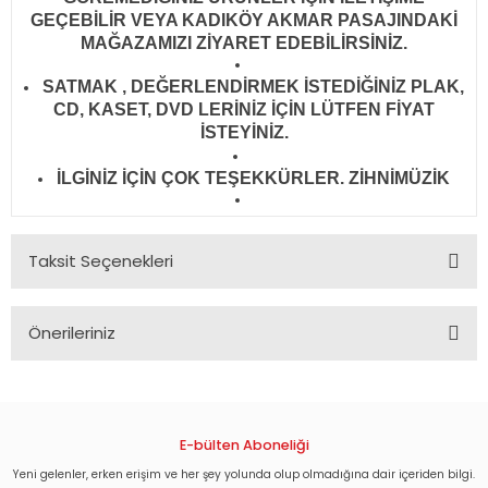
GEÇEBİLİR VEYA KADIKÖY AKMAR PASAJINDAKİ
MAĞAZAMIZI ZİYARET EDEBİLİRSİNİZ.
SATMAK , DEĞERLENDİRMEK İSTEDİĞİNİZ PLAK,
CD, KASET, DVD LERİNİZ İÇİN LÜTFEN FİYAT
İSTEYİNİZ.
İLGİNİZ İÇİN ÇOK TEŞEKKÜRLER. ZİHNİMÜZİK
Taksit Seçenekleri
Önerileriniz
Bu ürünün fiyat bilgisi, resim, ürün açıklamalarında ve diğer
konularda yetersiz gördüğünüz noktaları öneri formunu
kullanarak tarafımıza iletebilirsiniz.
Görüş ve önerileriniz için teşekkür ederiz.
E-bülten Aboneliği
Yeni gelenler, erken erişim ve her şey yolunda olup olmadığına dair içeriden bilgi.