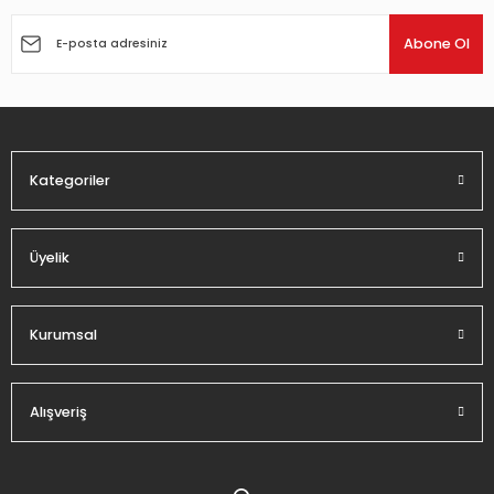
Ürün resmi kalitesiz, bozuk veya görüntülenemiyor.
Ürün açıklamasında eksik bilgiler bulunuyor.
Abone Ol
Ürün bilgilerinde hatalar bulunuyor.
Ürün fiyatı diğer sitelerden daha pahalı.
Bu ürüne benzer farklı alternatifler olmalı.
Kategoriler
Üyelik
Gönder
Kurumsal
Alışveriş