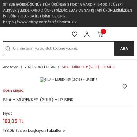
SİTEDE GÖRDÜĞÜNÜZ TÜM ÜRÜNLER STOKTA VARDIR, 5400 TL ÜZERİ
ALIŞVERİŞLERDE KARGO ÜCRETSİZDİR. EBAY'DE SATIŞTAKİ ÜRÜNLERİMİZDEN
İSTEĞİNİZ OLURSA İLETİŞİME GEÇİNİZ.
https://www.ebay.com/str/zihnimuzik
ARA
Anasayfa
YERLİ SIFIR PLAKLAR
SILA - MÜREKKEP (2016) - LP SIFIR
SONY MUSIC
SILA - MÜREKKEP (2016) - LP SIFIR
Fiyat
183,05 TL
183,05 TL den başlayan taksitlerle!!