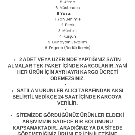
Afitap
Müstehcen
B Yüzü:
Yan Benimle
Bırak
Münferit
Kurşun
Günaydın Sevgilim
Engerek (Bedük Remix)
2 ADET VEYA ÜZERİNDE YAPTIĞINIZ SATIN
ALMALAR TEK PAKET İÇİNDE KARGOLANIR..YANİ
HER ÜRÜN İÇİN AYRI AYRI KARGO ÜCRETİ
ÖDEMEZSİNİZ.
SATILAN ÜRÜNLER ALICI TARAFINDAN AKSİ
BELİRTİLMEDİKÇE 24 SAAT İÇİNDE KARGOYA
VERİLİR
.
SİTEMİZDE GÖRDÜĞÜNÜZ ÜRÜNLER ELDEKİ
ARŞİVİMİZİN SADECE BİR BÖLÜMÜNÜ
KAPSAMAKTADIR...ARADIĞINIZ YA DA SİTEDE
GÖREMEDİĞİNİZ ÜRÜNLER İÇİN İLETİŞİME